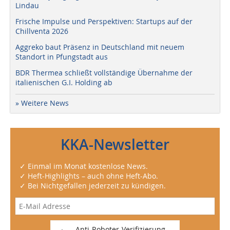
Lindau
Frische Impulse und Perspektiven: Startups auf der
Chillventa 2026
Aggreko baut Präsenz in Deutschland mit neuem
Standort in Pfungstadt aus
BDR Thermea schließt vollständige Übernahme der
italienischen G.I. Holding ab
» Weitere News
KKA-Newsletter
✓ Einmal im Monat kostenlose News.
✓ Heft-Highlights – auch ohne Heft-Abo.
✓ Bei Nichtgefallen jederzeit zu kündigen.
Anti-Roboter-Verifizierung