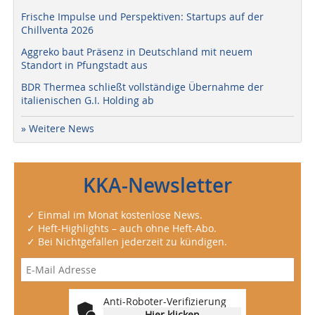
Frische Impulse und Perspektiven: Startups auf der
Chillventa 2026
Aggreko baut Präsenz in Deutschland mit neuem
Standort in Pfungstadt aus
BDR Thermea schließt vollständige Übernahme der
italienischen G.I. Holding ab
» Weitere News
KKA-Newsletter
✓ Einmal im Monat kostenlose News.
✓ Heft-Highlights – auch ohne Heft-Abo.
✓ Bei Nichtgefallen jederzeit zu kündigen.
Anti-Roboter-Verifizierung
Hier klicken