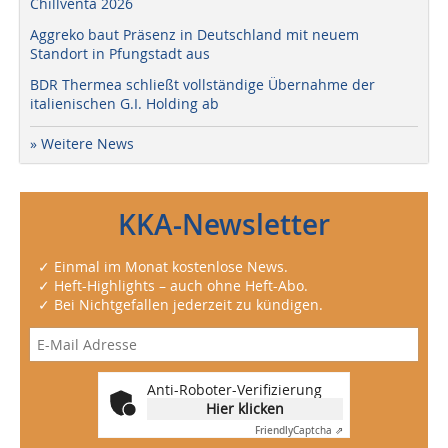
Chillventa 2026
Aggreko baut Präsenz in Deutschland mit neuem
Standort in Pfungstadt aus
BDR Thermea schließt vollständige Übernahme der
italienischen G.I. Holding ab
» Weitere News
KKA-Newsletter
✓ Einmal im Monat kostenlose News.
✓ Heft-Highlights – auch ohne Heft-Abo.
✓ Bei Nichtgefallen jederzeit zu kündigen.
Anti-Roboter-Verifizierung
Hier klicken
Friendly
Captcha ⇗