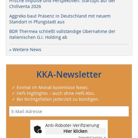
Frische Impulse und Perspektiven: Startups auf der
Chillventa 2026
Aggreko baut Präsenz in Deutschland mit neuem
Standort in Pfungstadt aus
BDR Thermea schließt vollständige Übernahme der
italienischen G.I. Holding ab
» Weitere News
KKA-Newsletter
✓ Einmal im Monat kostenlose News.
✓ Heft-Highlights – auch ohne Heft-Abo.
✓ Bei Nichtgefallen jederzeit zu kündigen.
Anti-Roboter-Verifizierung
Hier klicken
Friendly
Captcha ⇗