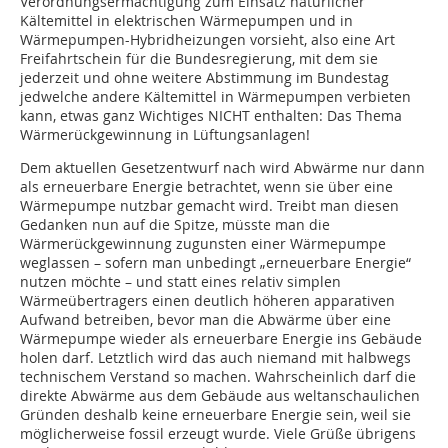
Verordnungsermächtigung zum Einsatz natürlicher
Kältemittel in elektrischen Wärmepumpen und in
Wärmepumpen-Hybridheizungen vorsieht, also eine Art
Freifahrtschein für die Bundesregierung, mit dem sie
jederzeit und ohne weitere Abstimmung im Bundestag
jedwelche andere Kältemittel in Wärmepumpen verbieten
kann, etwas ganz Wichtiges NICHT enthalten: Das Thema
Wärmerückgewinnung in Lüftungsanlagen!
Dem aktuellen Gesetzentwurf nach wird Abwärme nur dann
als erneuerbare Energie betrachtet, wenn sie über eine
Wärmepumpe nutzbar gemacht wird. Treibt man diesen
Gedanken nun auf die Spitze, müsste man die
Wärmerückgewinnung zugunsten einer Wärmepumpe
weglassen – sofern man unbedingt „erneuerbare Energie“
nutzen möchte – und statt eines relativ simplen
Wärmeübertragers einen deutlich höheren apparativen
Aufwand betreiben, bevor man die Abwärme über eine
Wärmepumpe wieder als erneuerbare Energie ins Gebäude
holen darf. Letztlich wird das auch niemand mit halbwegs
technischem Verstand so machen. Wahrscheinlich darf die
direkte Abwärme aus dem Gebäude aus weltanschaulichen
Gründen deshalb keine erneuerbare Energie sein, weil sie
möglicherweise fossil erzeugt wurde. Viele Grüße übrigens