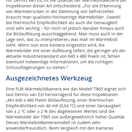
Für Dennis van Est ist die Qualität der Wärmebildkamera bei
Inspektionen dieser Art entscheidend. „Für die Erkennung
von Wärmebrücken in der Dämmung von Gefrierzellen
braucht man qualitativ hochwertige Wärmebilder. Sowohl
die thermische Empfindlichkeit als auch die Genauigkeit
sind sehr wichtig – für mich ist jedoch darüber hinaus auch
die Bildauflösung ausschlaggebend. Man muss auch in der
Lage sein, das zu interpretieren, was man im Wärmebild
sieht. Wenn nun eine Kamera eingesetzt wird, die
Wärmebilder mit einer Auflösung liefert, die geringer als der
aktuelle Industriestandard von 640 x 480 Pixeln ist, fehlen
eventuell notwendige Informationen, um die richtigen
Schlussfolgerungen zu ziehen.“
Ausgezeichnetes Werkzeug
Eine FLIR-Wärmebildkamera wie das Modell T865 eignet sich
laut Dennis van Est hervorragend für diese Inspektionen.
„Mit 640 x 480 Pixeln Bildauflösung, einer thermischen
Empfindlichkeit von 40 mK (0,04 °C) und einer Genauigkeit
von ± 2 °C oder ± 2 % des abgelesenen Wertes sind die
Wärmebilder der T865 von außergewöhnlich hoher Qualität.
Dieses Wärmebildkameramodell ist zudem sehr
anwenderfreundlich. Beim Vergleich mit den Kameras