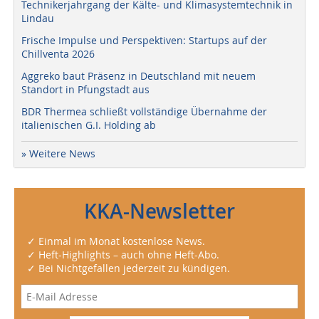
Technikerjahrgang der Kälte- und Klimasystemtechnik in
Lindau
Frische Impulse und Perspektiven: Startups auf der
Chillventa 2026
Aggreko baut Präsenz in Deutschland mit neuem
Standort in Pfungstadt aus
BDR Thermea schließt vollständige Übernahme der
italienischen G.I. Holding ab
» Weitere News
KKA-Newsletter
✓ Einmal im Monat kostenlose News.
✓ Heft-Highlights – auch ohne Heft-Abo.
✓ Bei Nichtgefallen jederzeit zu kündigen.