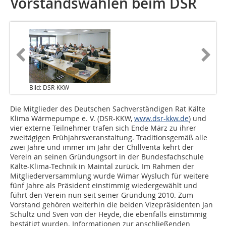
Vorstandswahlen beim DSR
Bild: DSR-KKW
Die Mitglieder des Deutschen Sachverständigen Rat Kälte
Klima Wärmepumpe e. V. (DSR-KKW,
www.dsr-kkw.de
) und
vier externe Teilnehmer trafen sich Ende März zu ihrer
zweitägigen Frühjahrsveranstaltung. Traditionsgemäß alle
zwei Jahre und immer im Jahr der Chillventa kehrt der
Verein an seinen Gründungsort in der Bundesfachschule
Kälte-Klima-Technik in Maintal zurück. Im Rahmen der
Mitgliederversammlung wurde Wimar Wysluch für weitere
fünf Jahre als Präsident einstimmig wiedergewählt und
führt den Verein nun seit seiner Gründung 2010. Zum
Vorstand gehören weiterhin die beiden Vizepräsidenten Jan
Schultz und Sven von der Heyde, die ebenfalls einstimmig
bestätigt wurden. Informationen zur anschließenden