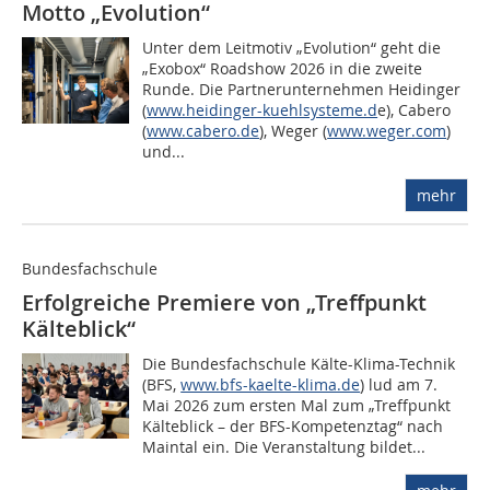
Motto „Evolution“
Unter dem Leitmotiv „Evolution“ geht die
„Exobox“ Roadshow 2026 in die zweite
Runde. Die Partnerunternehmen Heidinger
(
www.heidinger-kuehlsysteme.d
e), Cabero
(
www.cabero.de
), Weger (
www.weger.com
)
und...
mehr
Bundesfachschule
Erfolgreiche Premiere von „Treffpunkt
Kälteblick“
Die Bundesfachschule Kälte-Klima-Technik
(BFS,
www.bfs-kaelte-klima.de
) lud am 7.
Mai 2026 zum ersten Mal zum „Treffpunkt
Kälteblick – der BFS-Kompetenztag“ nach
Maintal ein. Die Veranstaltung bildet...