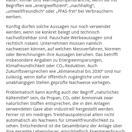
Begriffen wie „energieeffizient“, „nachhaltig“,
„umweltfreundlich“ oder „PFAS-frei“ bei Verbrauchern
werben.
Künftig dürfen solche Aussagen nur noch verwendet
werden, wenn sie konkret belegt und technisch
nachvollziehbar sind. Pauschale Werbeaussagen sind
rechtlich riskant. Unternehmen müssen nämlich
nachweisen können, auf welchen Messverfahren, Normen
oder Berechnungen ihre Aussagen beruhen. Das betrifft
insbesondere Angaben zu Energieeinsparungen,
Klimafreundlichkeit oder CO₂-Reduktion. Auch
Zukunftsversprechen wie „klimaneutral bis 2030“ sind nur
zulässig, wenn dafür öffentlich zugängliche und von
unabhängigen Stellen geprüfte Nachweise vorliegen.
Problematisch kann künftig auch der Begriff „natürliches
Kälte­mittel“ sein, da Propan, CO₂ oder Ammoniak zwar
natürlichen Stoffen entsprechen, die in den Anlagen
verwendeten Gase aber industriell hergestellt werden.
Ferner ist ein niedriges Treibhauspotenzial allein nicht
automatisch als Nachweis für Umweltfreundlichkeit zu
sehen. Entscheidend ist die Gesamtbilanz der Anlage über
ihre gesamte Lebensdauer, einschließlich Energieverbrauch