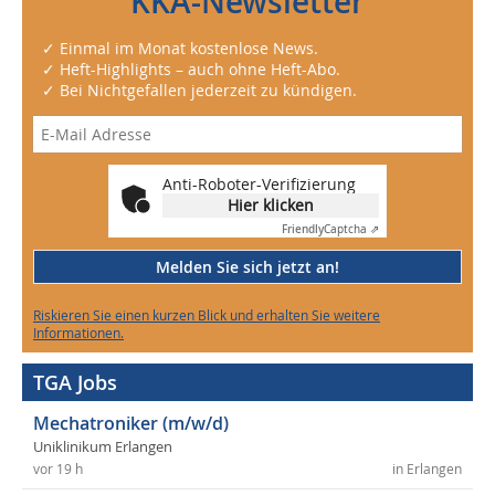
KKA-Newsletter
✓ Einmal im Monat kostenlose News.
✓ Heft-Highlights – auch ohne Heft-Abo.
✓ Bei Nichtgefallen jederzeit zu kündigen.
Anti-Roboter-Verifizierung
Hier klicken
Friendly
Captcha ⇗
Melden Sie sich jetzt an!
Riskieren Sie einen kurzen Blick und erhalten Sie weitere
Informationen.
TGA Jobs
Mechatroniker (m/w/d)
Uniklinikum Erlangen
vor 19 h
in Erlangen