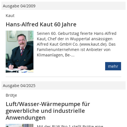
Ausgabe 04/2009
Kaut
Hans-Alfred Kaut 60 Jahre
Seinen 60. Ge­burtstag feier­te Hans-Alfred
Kaut, Chef der in Wuppertal an­sässigen
Alfred Kaut GmbH Co. (www.kaut.de). Das
Fa­mi­lien­un­ter­neh­men ist An­bie­ter von
Klimaanlagen, Be-...
mehr
Ausgabe 04/2025
Brötje
Luft/Wasser-Wärmepumpe für
gewerbliche und industrielle
Anwendungen
Mit der BLW Pro.1 stellt Brötje eine