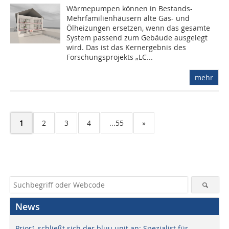
Wärmepumpen können in Bestands-
Mehrfamilienhäusern alte Gas- und
Ölheizungen ersetzen, wenn das gesamte
System passend zum Gebäude ausgelegt
wird. Das ist das Kernergebnis des
Forschungsprojekts „LC...
mehr
1
2
3
4
...55
»
News
Prior1 schließt sich der bluu unit an: Spezialist für