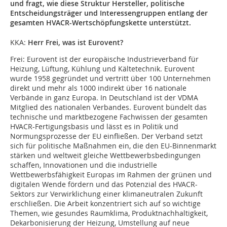
und fragt, wie diese Struktur Hersteller, politische
Entscheidungsträger und Interessengruppen entlang der
gesamten HVACR-Wertschöpfungskette unterstützt.
KKA:
Herr Frei, was ist Eurovent?
Frei:
Eurovent ist der europäische Indus­trieverband für
Heizung, Lüftung, Kühlung und Kältetechnik. Eurovent
wurde 1958 gegründet und vertritt über 100 Unternehmen
direkt und mehr als 1000 indirekt über 16 nationale
Verbände in ganz Europa. In Deutschland ist der VDMA
Mitglied des nationalen Verbandes. Eurovent bündelt das
technische und marktbezogene Fachwissen der gesamten
HVACR-Fertigungsbasis und lässt es in Politik und
Normungsprozesse der EU einfließen. Der Verband setzt
sich für poli­tische Maßnahmen ein, die den EU-Binnenmarkt
stärken und weltweit gleiche Wettbewerbsbedingungen
schaffen, Innovationen und die industrielle
Wettbewerbsfähigkeit Europas im Rahmen der grünen und
digitalen Wende fördern und das Potenzial des HVACR-
Sektors zur Verwirklichung einer klimaneutralen Zukunft
erschließen. Die Arbeit konzentriert sich auf so wichtige
Themen, wie gesundes Raumklima, Produktnachhaltigkeit,
Dekarbonisierung der Heizung, Umstellung auf neue