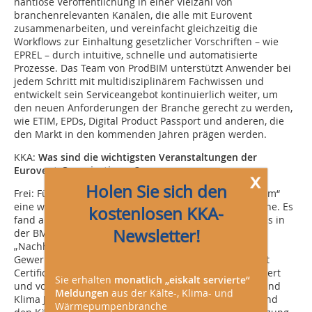
nahtlose Veröffentlichung in einer Vielzahl von
branchenrelevanten Kanälen, die alle mit Eurovent
zusammenarbeiten, und vereinfacht gleichzeitig die
Workflows zur Einhaltung gesetzlicher Vorschriften – wie
EPREL – durch intuitive, schnelle und automatisierte
Prozesse. Das Team von ProdBIM unterstützt Anwender bei
jedem Schritt mit multidisziplinärem Fachwissen und
entwickelt sein Serviceangebot kontinuierlich weiter, um
den neuen Anforderungen der Branche gerecht zu werden,
wie ETIM, EPDs, Digital Product Passport und anderen, die
den Markt in den kommenden Jahren prägen werden.
KKA:
Was sind die wichtigsten Veranstaltungen der
Eurovent-Organisationen?
x
Holen Sie sich den
Frei:
Für Eurovent Certification ist das „Kälte Kolloquium“
eine wichtige Veranstaltung innerhalb der Kältebranche. Es
kostenlosen KKA-
fand am 21. April 2026 zum vierten Mal statt – erstmals in
Newsletter!
der BMW-Welt in München – unter dem Thema
„Nachhaltige Kälteversorgung in Industrie- und
Gewerbebauten”. Die Veranstaltung wird von Eurovent
Certification in Zusammenarbeit mit Coolplan organisiert
Sie erhalten
monatlich „eiskalt servierte“
und von den Medienpartnern CCI Dialog GmbH, KKA und
Meldungen
aus der Kälte-, Klima- und
Klima Journal unterstützt. Sie soll Inspiration bieten und
Wärmepumpenbranche