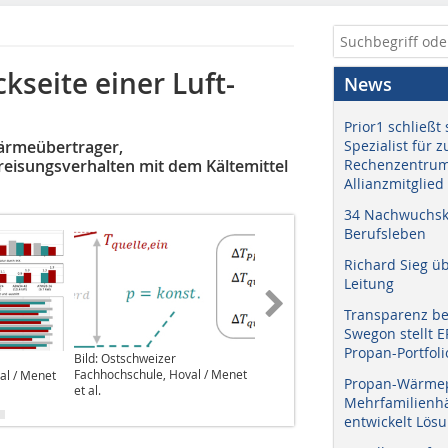
seite einer Luft-
News
Prior1 schließt 
ärmeübertrager,
Spezialist für 
eisungsverhalten mit dem Kältemittel
Rechenzentrum
Allianzmitglied
34 Nachwuchskr
Berufsleben
Richard Sieg ü
Leitung
Transparenz b
Swegon stellt 
Propan-Portfoli
Bild: Ostschweizer
Bild: Ostschweizer
Fachhochschule, Hoval / Menet
al / Menet
Fachhochschule, Hoval / Menet
Propan-Wärme
et al.
et al.
Mehrfamilienhä
entwickelt Lös