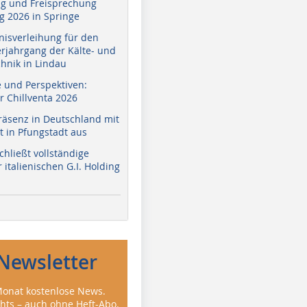
g und Freisprechung
 2026 in Springe
nisverleihung für den
erjahrgang der Kälte- und
hnik in Lindau
e und Perspektiven:
r Chillventa 2026
räsenz in Deutschland mit
 in Pfungstadt aus
hließt vollständige
italienischen G.I. Holding
Newsletter
onat kostenlose News.
ghts – auch ohne Heft-Abo.