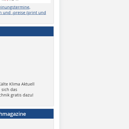
einungstermine,
 und -preise (print und
älte Klima Aktuell
 sich das
chnik gratis dazu!
chmagazine