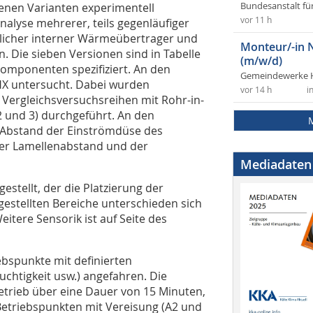
enen Varianten experimentell
Bundesanstalt fü
vor 11 h
Analyse mehrerer, teils gegenläufiger
dlicher interner Wärmeübertrager und
Monteur/-in 
Die sieben Versionen sind in Tabelle
(m/w/d)
n Komponenten spezifiziert. An den
Gemeindewerke 
IHX untersucht. Dabei wurden
vor 14 h
i
Vergleichsversuchsreihen mit Rohr-in-
 und 3) durchgeführt. An den
 (Abstand der Einströmdüse des
der Lamellenabstand und der
Mediadaten
rgestellt, der die Platzierung der
rgestellten Bereiche unterschieden sich
itere Sensorik ist auf Seite des
bspunkte mit definierten
chtigkeit usw.) angefahren. Die
etrieb über eine Dauer von 15 Minuten,
Betriebspunkten mit Vereisung (A2 und