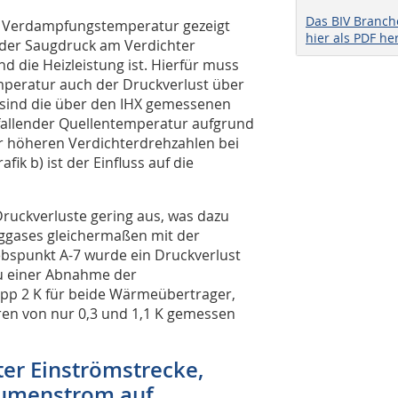
Das BIV Branc
ie Verdampfungstemperatur gezeigt
hier als PDF he
 der Saugdruck am Verdichter
 die Heizleistung ist. Hierfür muss
peratur auch der Druckverlust über
a) sind die über den IHX gemessenen
 fallender Quellentemperatur aufgrund
 höheren Verdichterdrehzahlen bei
ik b) ist der Einfluss auf die
e Druckverluste gering aus, was dazu
uggases gleichermaßen mit der
bspunkt A-7 wurde ein Druckverlust
zu einer Abnahme der
pp 2 K für beide Wärmeübertrager,
en von nur 0,3 und 1,1 K gemessen
ter Einströmstrecke,
lumenstrom auf