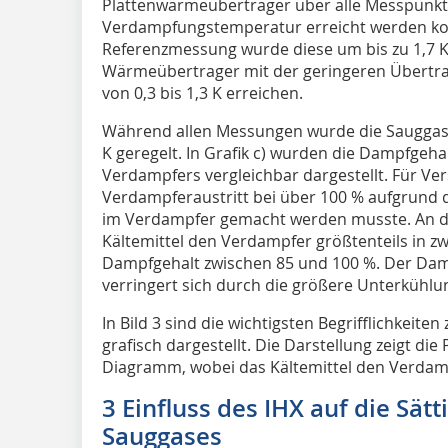
Plattenwärmeübertrager über alle Messpunkt
Verdampfungstemperatur erreicht werden kon
Referenzmessung wurde diese um bis zu 1,7 
Wärmeübertrager mit der geringeren Übertra
von 0,3 bis 1,3 K erreichen.
Während allen Messungen wurde die Sauggasüb
K geregelt. In Grafik c) wurden die Dampfgeha
Verdampfers vergleichbar dargestellt. Für Ve
Verdampferaustritt bei über 100 % aufgrund 
im Verdampfer gemacht werden musste. An de
Kältemittel den Verdampfer größtenteils in 
Dampfgehalt zwischen 85 und 100 %. Der Dam
verringert sich durch die größere Unterkühlu
In Bild 3 sind die wichtigsten Begrifflichkeiten
grafisch dargestellt. Die Darstellung zeigt di
Diagramm, wobei das Kältemittel den Verdamp
3 Einfluss des IHX auf die Sät
Sauggases