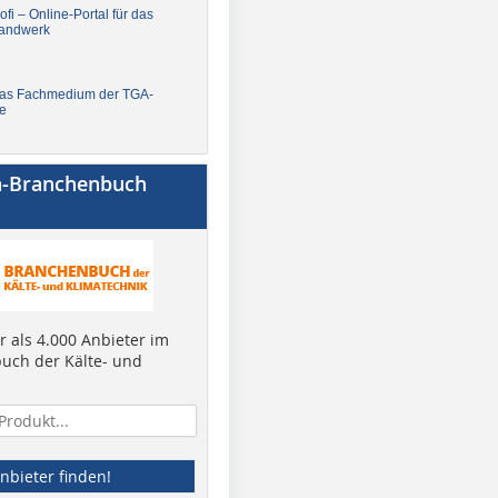
fi – Online-Portal für das
andwerk
Das Fachmedium der TGA-
e
a-Branchenbuch
 als 4.000 Anbieter im
uch der Kälte- und
nbieter finden!