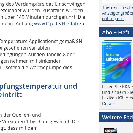
ng des Verdampfers das Einschwingen
Themen, Ersch
ezeichnet wurden. Zusätzlich wurden
Anzeigengrößen
n über 140 Minuten durchgeführt. Die
online) etc.
sind im Anhang
www.t1p.de/ND-Tab
zu
Abo + Heft
Temperature Applications“ gemäß SN
vorgesehenen variablen
bedingungen wurden Tabelle 8 der
ngen nehmen mit sinkender
u – sofern die Wärmepumpe dies
ampfungstemperatur und
Lesen Sie KKA K
und sichern Sie
ntritt
Lexikon Kältete
Details
en der Quellen- und
Weitere Fa
ie Versionen 1 bis 3 ausgewertet. Die
eigt, dass mit dem