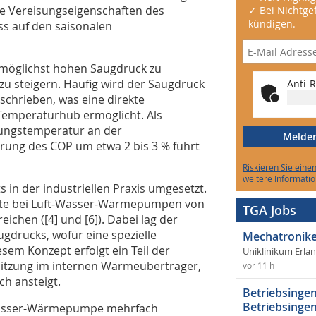
e Vereisungseigenschaften des
✓ Bei Nichtgef
kündigen.
ss auf den saisonalen
n möglichst hohen Saugdruck zu
u steigern. Häufig wird der Saugdruck
Anti-R
schrieben, was eine direkte
 Temperaturhub ermöglicht. Als
igungstemperatur an der
Melden 
rung des COP um etwa 2 bis 3 % führt
Riskieren Sie eine
weitere Informatio
 in der industriellen Praxis umgesetzt.
erte bei Luft-Wasser-Wärmepumpen von
TGA Jobs
eichen ([4] und [6]). Dabei lag der
gdrucks, wofür eine spezielle
Mechatronike
esem Konzept erfolgt ein Teil der
Uniklinikum Erla
tzung im internen Wärmeübertrager,
vor 11 h
h ansteigt.
Betriebsingen
Betriebsingen
t-Wasser-Wärmepumpe mehrfach