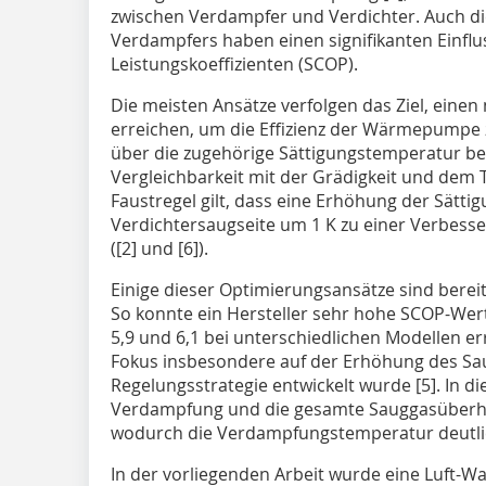
zwischen Verdampfer und Verdichter. Auch di
Verdampfers haben einen signifikanten Einflu
Leistungskoeffizienten (SCOP).
Die meisten Ansätze verfolgen das Ziel, eine
erreichen, um die Effizienz der Wärmepumpe z
über die zugehörige Sättigungstemperatur be
Vergleichbarkeit mit der Grädigkeit und dem
Faustregel gilt, dass eine Erhöhung der Sätt
Verdichtersaugseite um 1 K zu einer Verbesse
([2] und [6]).
Einige dieser Optimierungsansätze sind bereits
So konnte ein Hersteller sehr hohe SCOP-W
5,9 und 6,1 bei unterschiedlichen Modellen err
Fokus insbesondere auf der Erhöhung des Sau
Regelungsstrategie entwickelt wurde [5]. In di
Verdampfung und die gesamte Sauggasüberhi
wodurch die Verdampfungstemperatur deutlic
In der vorliegenden Arbeit wurde eine Luf