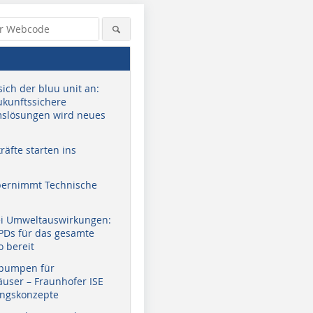
sich der bluu unit an:
zukunftssichere
slösungen wird neues
äfte starten ins
bernimmt Technische
ei Umweltauswirkungen:
EPDs für das gesamte
o bereit
Bild: Ostschweizer
Bild: Ostschweizer
Bild: Osts
Fachhochschule, Hoval / Menet
Fachhochschule, Hoval / Menet
Fachhochs
pumpen für
et al.
et al.
et al.
user – Fraunhofer ISE
ungskonzepte