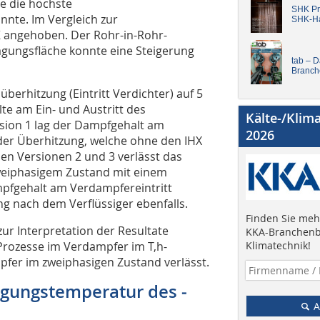
e die höchste
SHK Pro
nte. Im Vergleich zur
SHK-H
K angehoben. Der Rohr-in-Rohr-
gungsfläche konnte eine Steigerung
tab – 
Branch
erhitzung (Eintritt Verdichter) auf 5
lte am Ein- und Austritt des
Kälte-/Klim
rsion 1 lag der Dampfgehalt am
2026
der Überhitzung, welche ohne den IHX
n Versionen 2 und 3 verlässt das
zweiphasigem Zustand mit einem
pfgehalt am Verdampfereintritt
ng nach dem Verflüssiger ebenfalls.
Finden Sie mehr
 zur Interpretation der Resultate
KKA-Branchenb
e Prozesse im Verdampfer im T,h-
Klimatechnik!
fer im zweiphasigen Zustand verlässt.
tigungs­temperatur des ­
A