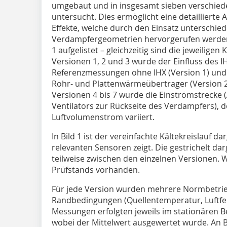
umgebaut und in insgesamt sieben verschied
untersucht. Dies ermöglicht eine detaillierte 
Effekte, welche durch den Einsatz unterschie
Verdampfergeometrien hervorgerufen werden. 
1 aufgelistet – gleichzeitig sind die jeweilige
Versionen 1, 2 und 3 wurde der Einfluss des 
Referenzmessungen ohne IHX (Version 1) und 
Rohr- und Plattenwärmeübertrager (Version 2
Versionen 4 bis 7 wurde die Einströmstrecke
Ventilators zur Rückseite des Verdampfers), 
Luftvolumenstrom variiert.
In Bild 1 ist der vereinfachte Kältekreislauf da
relevanten Sensoren zeigt. Die gestrichelt da
teilweise zwischen den einzelnen Versionen. We
Prüfstands vorhanden.
Für jede Version wurden mehrere Normbetrie
Randbedingungen (Quellentemperatur, Luftfeu
Messungen erfolgten jeweils im stationären B
wobei der Mittelwert ausgewertet wurde. An 