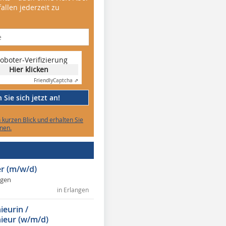
allen jederzeit zu
oboter-Verifizierung
Hier klicken
Friendly
Captcha ⇗
Sie sich jetzt an!
n kurzen Blick und erhalten Sie
nen.
r (m/w/d)
ngen
in Erlangen
ieurin /
ieur (w/m/d)