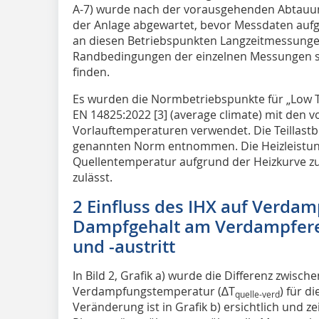
A-7) wurde nach der vorausgehenden Abtauu
der Anlage abgewartet, bevor Messdaten aufg
an diesen Betriebspunkten Langzeitmessunge
Randbedingungen der einzelnen Messungen 
finden.
Es wurden die Normbetriebspunkte für „Low 
EN 14825:2022 [3] (average climate) mit den 
Vorlauftemperaturen verwendet. Die Teillast
genannten Norm entnommen. Die Heizleistu
Quellentemperatur aufgrund der Heizkurve z
zulässt.
2 Einfluss des IHX auf Verd
Dampf­gehalt am Verdampferei
und -austritt
In Bild 2, Grafik a) wurde die Differenz zwisch
Verdampfungstemperatur (∆T
) für d
quelle-verd
Veränderung ist in Grafik b) ersichtlich und z