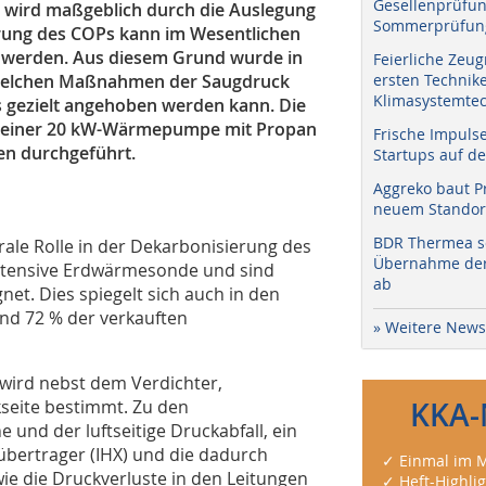
Gesellenprüfun
 wird maßgeblich durch die Auslegung
Sommerprüfung
gerung des COPs kann im Wesentlichen
 werden. Aus diesem Grund wurde in
Feierliche Zeug
t welchen Maßnahmen der Saugdruck
ersten Technik
Klimasystemtec
s gezielt angehoben werden kann. Die
 einer 20 kW-Wärmepumpe mit Propan
Frische Impuls
n durchgeführt.
Startups auf de
Aggreko baut P
neuem Standort
BDR Thermea sc
le Rolle in der Dekarbonisierung des
Übernahme der 
intensive Erdwärmesonde und sind
ab
net. Dies spiegelt sich auch in den
und 72 % der verkauften
» Weitere News
wird nebst dem Verdichter,
seite bestimmt. Zu den
KKA-
 und der luftseitige Druckabfall, ein
bertrager (IHX) und die dadurch
✓ Einmal im M
ie die Druckverluste in den Leitungen
✓ Heft-Highli