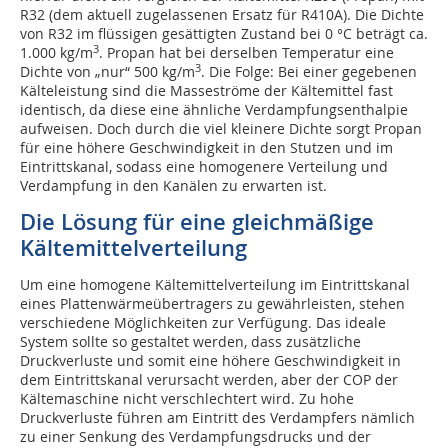
R32 (dem aktuell zugelassenen Ersatz für R410A). Die Dichte
von R32 im flüssigen gesättigten Zustand bei 0 °C beträgt ca.
3
1.000 kg/m
. Propan hat bei derselben Temperatur eine
3
Dichte von „nur“ 500 kg/m
. Die Folge: Bei einer gegebenen
Kälteleistung sind die Masseströme der Kältemittel fast
identisch, da diese eine ähnliche Verdampfungsenthalpie
aufweisen. Doch durch die viel kleinere Dichte sorgt Propan
für eine höhere Geschwindigkeit in den Stutzen und im
Eintrittskanal, sodass eine homogenere Verteilung und
Verdampfung in den Kanälen zu erwarten ist.
Die Lösung für eine gleichmäßige
Kältemittelverteilung
Um eine homogene Kältemittelverteilung im Eintrittskanal
eines Plattenwärmeübertragers zu gewährleisten, stehen
verschiedene Möglichkeiten zur Verfügung. Das ideale
System sollte so gestaltet werden, dass zusätzliche
Druckverluste und somit eine höhere Geschwindigkeit in
dem Eintrittskanal verursacht werden, aber der COP der
Kältemaschine nicht verschlechtert wird. Zu hohe
Druckverluste führen am Eintritt des Verdampfers nämlich
zu einer Senkung des Verdampfungsdrucks und der