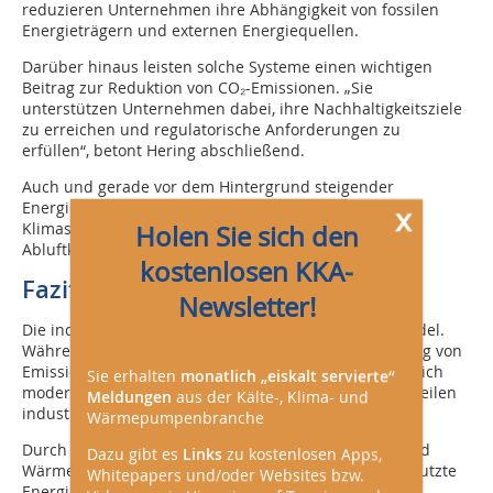
reduzieren Unternehmen ihre Abhängigkeit von fossilen
Energieträgern und externen Energiequellen.
Darüber hinaus leisten solche Systeme einen wichtigen
Beitrag zur Reduktion von CO₂-Emissionen. „Sie
unterstützen Unternehmen dabei, ihre Nachhaltigkeitsziele
zu erreichen und regulatorische Anforderungen zu
erfüllen“, betont Hering abschließend.
Auch und gerade vor dem Hintergrund steigender
Energiepreise und zunehmender
x
Klimaschutzanforderungen gewinnen integrierte
Holen Sie sich den
Abluftkonzepte daher zunehmend an Bedeutung.
kostenlosen KKA-
Fazit
Newsletter!
Die industrielle Abluftreinigung befindet sich im Wandel.
Während klassische Systeme primär auf die Einhaltung von
Emissionsgrenzwerten ausgerichtet sind, entwickeln sich
Sie erhalten
monatlich „eiskalt servierte“
moderne Anlagen zunehmend zu integralen Bestandteilen
Meldungen
aus der Kälte-, Klima- und
industrieller Energiesysteme.
Wärmepumpenbranche
Durch die Kombination von Wärmerückgewinnung und
Dazu gibt es
Links
zu kostenlosen Apps,
Wärmepumpentechnologie lassen sich bislang ungenutzte
Whitepapers und/oder Websites bzw.
Energiepotenziale erschließen und auf ein nutzbares