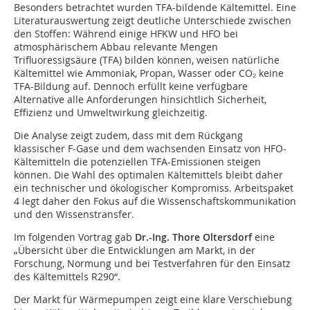
Besonders betrachtet wurden TFA-bildende Kältemittel. Eine
Literaturauswertung zeigt deutliche Unterschiede zwischen
den Stoffen: Während einige HFKW und HFO bei
atmosphärischem Abbau relevante Mengen
Trifluoressigsäure (TFA) bilden können, weisen natürliche
Kältemittel wie Ammoniak, Propan, Wasser oder CO₂ keine
TFA-Bildung auf. Dennoch erfüllt keine verfügbare
Alternative alle Anforderungen hinsichtlich Sicherheit,
Effizienz und Umweltwirkung gleichzeitig.
Die Analyse zeigt zudem, dass mit dem Rückgang
klassischer F-Gase und dem wachsenden Einsatz von HFO-
Kältemitteln die potenziellen TFA-Emissionen steigen
können. Die Wahl des optimalen Kältemittels bleibt daher
ein technischer und ökologischer Kompromiss. Arbeitspaket
4 legt daher den Fokus auf die Wissenschaftskommunikation
und den Wissenstransfer.
Im folgenden Vortrag gab
Dr.-Ing. Thore Oltersdorf
eine
„Übersicht über die Entwicklungen am Markt, in der
Forschung, Normung und bei Testverfahren für den Einsatz
des Kältemittels R290“.
Der Markt für Wärmepumpen zeigt eine klare Verschiebung