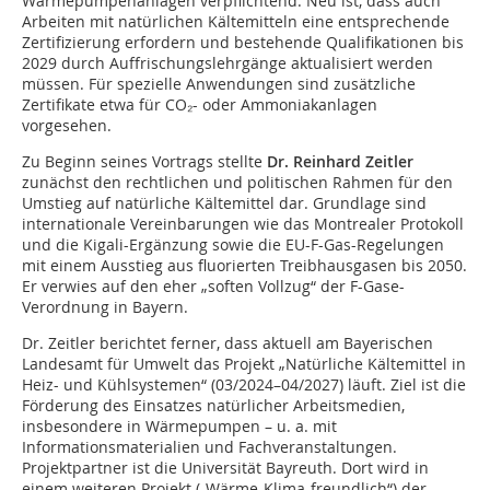
Wärmepumpenanlagen verpflichtend. Neu ist, dass auch
Arbeiten mit natürlichen Kältemitteln eine entsprechende
Zertifizierung erfordern und bestehende Qualifikationen bis
2029 durch Auffrischungslehrgänge aktualisiert werden
müssen. Für spezielle Anwendungen sind zusätzliche
Zertifikate etwa für CO₂- oder Ammoniakanlagen
vorgesehen.
Zu Beginn seines Vortrags stellte
Dr. Reinhard Zeitler
zunächst den rechtlichen und politischen Rahmen für den
Umstieg auf natürliche Kältemittel dar. Grundlage sind
internationale Vereinbarungen wie das Montrealer Protokoll
und die Kigali-Ergänzung sowie die EU-F-Gas-Regelungen
mit einem Ausstieg aus fluorierten Treibhausgasen bis 2050.
Er verwies auf den eher „soften Vollzug“ der F-Gase-
Verordnung in Bayern.
Dr. Zeitler berichtet ferner, dass aktuell am Bayerischen
Landesamt für Umwelt das Projekt „Natürliche Kältemittel in
Heiz- und Kühlsystemen“ (03/2024–04/2027) läuft. Ziel ist die
Förderung des Einsatzes natürlicher Arbeitsmedien,
insbesondere in Wärmepumpen – u. a. mit
Informationsmaterialien und Fachveranstaltungen.
Projektpartner ist die Universität Bayreuth. Dort wird in
einem weiteren Projekt („Wärme-Klima-freundlich“) der