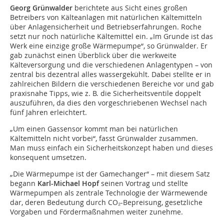
Georg Grünwalder
berichtete aus Sicht eines großen
Betreibers von Kälteanlagen mit natürlichen Kältemitteln
über Anlagensicherheit und Betriebserfahrungen. Roche
setzt nur noch natürliche Kältemittel ein. „Im Grunde ist das
Werk eine einzige große Wärmepumpe“, so Grünwalder. Er
gab zunächst einen Überblick über die werkweite
Kälteversorgung und die verschiedenen Anlagentypen – von
zentral bis dezentral alles wassergekühlt. Dabei stellte er in
zahlreichen Bildern die verschiedenen Bereiche vor und gab
praxisnahe Tipps, wie z. B. die Sicherheitsventile doppelt
auszuführen, da dies den vorgeschriebenen Wechsel nach
fünf Jahren erleichtert.
„Um einen Gassensor kommt man bei natürlichen
Kältemitteln nicht vorbei“, fasst Grünwalder zusammen.
Man muss einfach ein Sicherheitskonzept haben und dieses
konsequent umsetzen.
„Die Wärmepumpe ist der Gamechanger“ – mit diesem Satz
begann
Karl-Michael Hopf
seinen Vortrag und stellte
Wärmepumpen als zentrale Technologie der Wärmewende
dar, deren Bedeutung durch CO₂-Bepreisung, gesetzliche
Vorgaben und Fördermaßnahmen weiter zunehme.