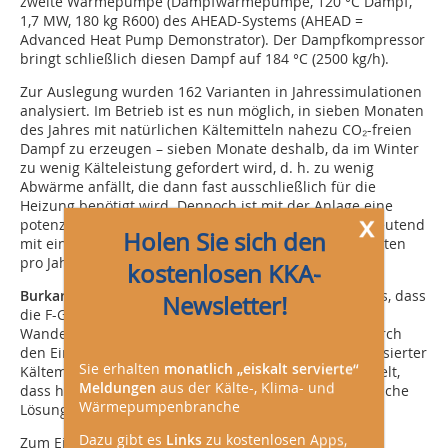
zweite Wärmepumpe (Dampfwärmepumpe, 120 °C Dampf,
1,7 MW, 180 kg R600) des AHEAD-Systems (AHEAD =
Advanced Heat Pump Demonstrator). Der Dampfkompressor
bringt schließlich diesen Dampf auf 184 °C (2500 kg/h).
Zur Auslegung wurden 162 Varianten in Jahressimulationen
analysiert. Im Betrieb ist es nun möglich, in sieben Monaten
des Jahres mit natürlichen Kältemitteln nahezu CO₂-freien
Dampf zu erzeugen – sieben Monate deshalb, da im Winter
zu wenig Kälteleistung gefordert wird, d. h. zu wenig
Abwärme anfällt, die dann fast ausschließlich für die
Heizung benötigt wird. Dennoch ist mit der Anlage eine
x
potenzielle CO₂-Reduktion von bis zu 80 %, gleichbedeutend
Holen Sie sich den
mit einer Einsparung von bis zu 1.600 t CO₂-Äquivalenten
pro Jahr möglich.
kostenlosen KKA-
Burkard Dunst
führte im letzten Vortrag des Tages aus, dass
Newsletter!
die F-Gase-Verordnung 2024 zu einem grundlegenden
Wandel der Anlagenkonzepte führe, insbesondere durch
den Einsatz brennbarer (z. B. R290) oder hochdruckbasierter
Sie erhalten
monatlich „eiskalt servierte“
Kältemittel. Gleichzeitig hat sich der Markt so entwickelt,
Meldungen
aus der Kälte-, Klima- und
dass heute für nahezu alle Anwendungen praxistaugliche
Wärmepumpenbranche
Lösungen verfügbar sind.
Dazu gibt es
Links
zu kostenlosen Apps,
Zum Einsatz kommen natürliche Kältemittel wie R290