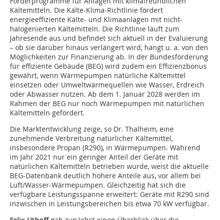
Förderprogramme für Anlagen mit klimafreundlichen
Kältemitteln. Die Kälte-Klima-Richtlinie fördert
energieeffiziente Kälte- und Klimaanlagen mit nicht-
halogenierten Kältemitteln. Die Richtlinie läuft zum
Jahresende aus und befindet sich aktuell in der Evaluierung
– ob sie darüber hinaus verlängert wird, hängt u. a. von den
Möglichkeiten zur Finanzierung ab. In der Bundesförderung
für effiziente Gebäude (BEG) wird zudem ein Effizienzbonus
gewährt, wenn Wärmepumpen natürliche Kältemittel
einsetzen oder Umweltwärmequellen wie Wasser, Erdreich
oder Abwasser nutzen. Ab dem 1. Januar 2028 werden im
Rahmen der BEG nur noch Wärmepumpen mit natürlichen
Kältemitteln gefördert.
Die Marktentwicklung zeige, so Dr. Thalheim, eine
zunehmende Verbreitung natürlicher Kältemittel,
insbesondere Propan (R290), in Wärmepumpen. Während
im Jahr 2021 nur ein geringer Anteil der Geräte mit
natürlichen Kältemitteln betrieben wurde, weist die aktuelle
BEG-Datenbank deutlich höhere Anteile aus, vor allem bei
Luft/Wasser-Wärmepumpen. Gleichzeitig hat sich die
verfügbare Leistungsspanne erweitert: Geräte mit R290 sind
inzwischen in Leistungsbereichen bis etwa 70 kW verfügbar.
Felix Uthoff
gab zunächst einen Überblick über die