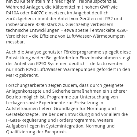
hin zu Kältemitteln mit niedrigem Treibhauspotenzial.
Während Anlagen, die Kältemittel mit hohem GWP wie
R410A oder R407C einsetzen, im Angebot deutlich
zurückgehen, nimmt der Anteil von Geräten mit R32 und
insbesondere R290 stark zu. Gleichzeitig verbessern
technische Entwicklungen – etwa speziell entwickelte R290-
Verdichter – die Effizienz von Luft/Wasser-Wärmepumpen
messbar.
Auch die Analyse genutzter Förderprogramme spiegelt diese
Entwicklung wider: Bei geförderten Einzelmaßnahmen steigt
der Anteil von R290-Systemen deutlich – de facto werden
nur noch R290 Luft/Wasser-Wärmepumpen gefördert in den
Markt gebracht.
Forschungsarbeiten zeigen zudem, dass durch geeignete
Anlagenkonzepte und Sicherheitsmaßnahmen ein sicherer
Betrieb möglich ist. Programme zur Untersuchung von
Leckagen sowie Experimente zur Freisetzung in
Aufstellräumen liefern Grundlagen für Normung und
Gerätekonzepte. Treiber der Entwicklung sind vor allem die
F-Gase-Regulierung und Förderprogramme. Weitere
Aufgaben liegen in Systemintegration, Normung und
Qualifizierung der Fachpraxis.