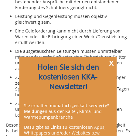
bestehender Ansprüche mit der neu entstandenen
Forderung des Schuldners genügt nicht.
Leistung und Gegenleistung müssen objektiv
gleichwertig sein.
Eine Geldforderung kann nicht durch Lieferung von
Waren oder die Erbringung einer Werk-/Dienstleistung
erfüllt werden.
Die ausgetauschten Leistungen müssen unmittelbar
miteinander verknüpft sein; eine Einbeziehung Dritter
x
und ein Drei- oder Mehrpersonenverhältnis müssen
Holen Sie sich den
ausgeschlossen sein.
kostenlosen KKA-
Zwischen Leistung und Gegenleistung muss ein enger
zeitlicher Zusammenhang bestehen; die zeitliche
Newsletter!
Spanne, der Leistungsaustausch darf maximal 30 Tagen
betragen.
Zug-um-Zug Erfüllungen sprechen für einen
Sie erhalten
monatlich „eiskalt servierte“
unmittelbaren sachlichen Zusammenhang zwischen
Meldungen
aus der Kälte-, Klima- und
Leistung und Gegenleistung.
Wärmepumpenbranche
Besondere Vorsicht unter dem Aspekt der Gleichwertigkeit
Dazu gibt es
Links
zu kostenlosen Apps,
ist bei Vereinbarungen zum Eigentumsvorbehalt geboten. Es
Whitepapers und/oder Websites bzw.