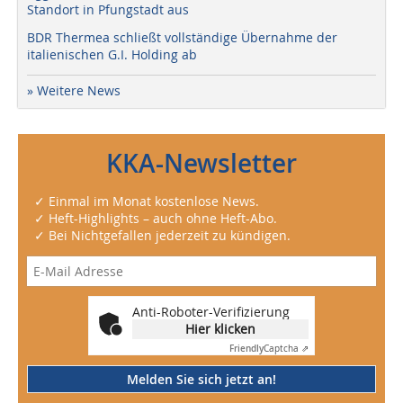
Standort in Pfungstadt aus
BDR Thermea schließt vollständige Übernahme der
italienischen G.I. Holding ab
» Weitere News
KKA-Newsletter
✓ Einmal im Monat kostenlose News.
✓ Heft-Highlights – auch ohne Heft-Abo.
✓ Bei Nichtgefallen jederzeit zu kündigen.
Anti-Roboter-Verifizierung
Hier klicken
Friendly
Captcha ⇗
Melden Sie sich jetzt an!