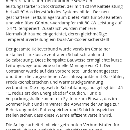
mehrere Kühl- und Tiefkühlräume sowie ein
leistungsstarker Schockfroster, der mit 180 kW Kälteleistung
bei -40 °C das Herzstück des Systems bildet. Der neu
geschaffene Tiefkühllagerraum bietet Platz für 540 Paletten
und wird über Güntner‑Verdampfer mit 80 kW Leistung auf
-24 °C temperiert. Zusätzlich wurden mehrere
Normalkühlräume eingerichtet, deren gleichmäßige
Temperaturverteilung ein Dual‑Air‑Cooler sicherstellt.
Der gesamte Kälteverbund wurde vorab im Container
installiert – inklusive zentralem Schaltschrank und
Soleabtauung. Diese kompakte Bauweise ermöglichte kurze
Leitungswege und eine schnelle Montage vor Ort: Der
Container wurde auf das vorbereitete Fundament gesetzt
und über die vorgesehenen Anschlusspunkte mit Gaskühler,
Produktionsbereichen und Wärmerückgewinnung
verbunden. Die eingesetzte Soleabtauung, ausgelegt bis -45
°C, reduziert den Energiebedarf deutlich. Für die
Verpackungshalle kommt ein System zum Einsatz, das im
Sommer kühlt und im Winter die Abwärme der Anlage zur
Beheizung nutzt. Pufferspeicher und Schichtenspeicher
stellen sicher, dass diese Wärme effizient verteilt wird.
Die Anlage arbeitet mit vier getrennten Verbundstufen für