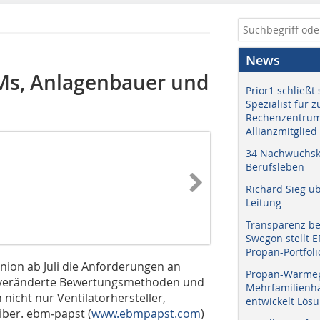
News
OEMs, Anlagenbauer und
Prior1 schließt 
Spezialist für 
Rechenzentrum
Allianzmitglied
34 Nachwuchskr
Berufsleben
Richard Sieg ü
Leitung
Transparenz b
Swegon stellt 
Propan-Portfoli
nion ab Juli die Anforderungen an
Propan-Wärme
n, veränderte Bewertungsmethoden und
Mehrfamilienhä
nicht nur Ventilatorhersteller,
entwickelt Lös
ber. ebm‑papst (
www.ebmpapst.com
)