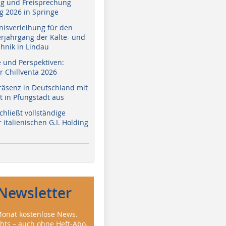
g und Freisprechung
 2026 in Springe
nisverleihung für den
erjahrgang der Kälte- und
hnik in Lindau
e und Perspektiven:
r Chillventa 2026
räsenz in Deutschland mit
 in Pfungstadt aus
hließt vollständige
italienischen G.I. Holding
Newsletter
onat kostenlose News.
ghts – auch ohne Heft-Abo.