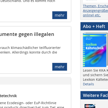
n Deutschland. Und es kommt noch
Themen, Ersch
Anzeigengrößen
mehr
online) etc.
Abo + Heft
umente gegen illegalen
rauch klimaschädlicher teilfluorierter
enken. Allerdings konnte durch die
mehr
Lesen Sie KKA K
und sichern Sie
Lexikon Kältete
Details
Weitere Fa
tetechnik
nene Ecodesign- oder EuP-Richtlinie
g products directive) hat zum Ziel, eine