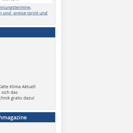
einungstermine,
 und -preise (print und
älte Klima Aktuell
 sich das
chnik gratis dazu!
chmagazine