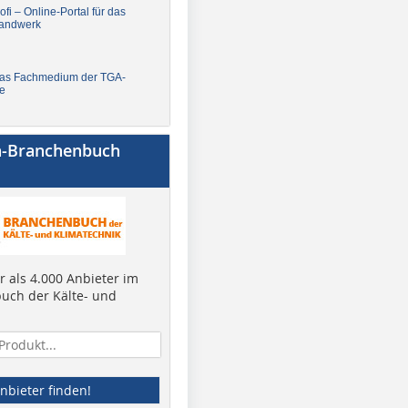
fi – Online-Portal für das
andwerk
Das Fachmedium der TGA-
e
a-Branchenbuch
 als 4.000 Anbieter im
uch der Kälte- und
nbieter finden!