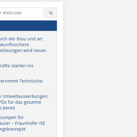
sich der bluu unit an:
zukunftssichere
slösungen wird neues
äfte starten ins
bernimmt Technische
ei Umweltauswirkungen:
EPDs für das gesamte
o bereit
pumpen für
user – Fraunhofer ISE
ungskonzepte