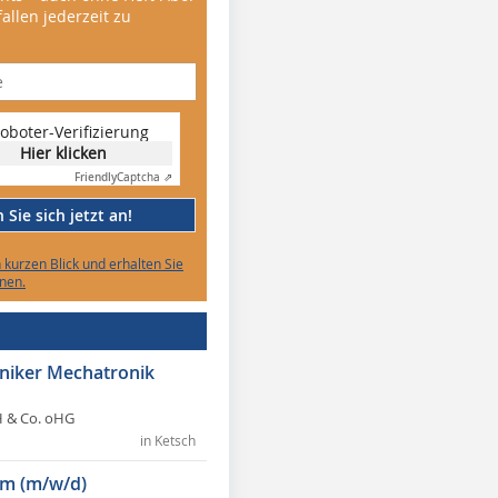
allen jederzeit zu
oboter-Verifizierung
Hier klicken
Friendly
Captcha ⇗
Sie sich jetzt an!
n kurzen Blick und erhalten Sie
nen.
hniker Mechatronik
 & Co. oHG
in Ketsch
m (m/w/d)