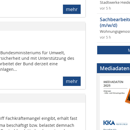
Stadtwerke Heid
mehr
vor 5 h
Sachbearbeit
(m/w/d)
Wohnungsgenosse
vor 5 h
 Bundesministeriums für Umwelt,
sicherheit und mit Unterstützung des
beitet der Bund derzeit eine
Mediadaten
nlagen...
mehr
f Fachkräftemangel eingibt, erhält fast
ema beschäftigt bzw. belastet demnach