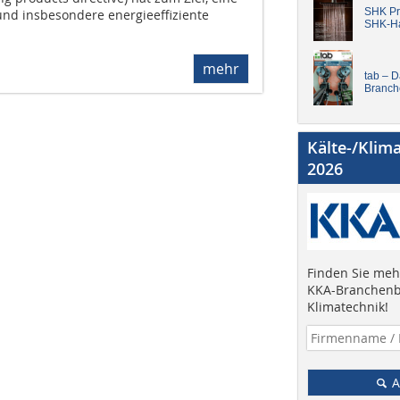
SHK Pro
nd insbesondere energieeffiziente
SHK-H
mehr
tab – 
Branch
Kälte-/Klim
2026
Finden Sie mehr
KKA-Branchenb
Klimatechnik!
A