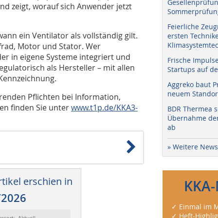
Gesellenprüfun
nd zeigt, worauf sich Anwender jetzt
Sommerprüfung
Feierliche Zeug
nn ein Ventilator als vollständig gilt.
ersten Technik
Klimasystemtec
rad, Motor und Stator. Wer
der in eigene Systeme integriert und
Frische Impuls
gulatorisch als Hersteller – mit allen
Startups auf de
‑Kennzeichnung.
Aggreko baut P
neuem Standort
renden Pflichten bei Information,
en finden Sie unter
www.t1p.de/KKA3-
BDR Thermea sc
Übernahme der 
ab
» Weitere News
tikel erschien in
KKA-
/2026
✓ Einmal im M
✓ Heft-Highli
essort: Aktuell