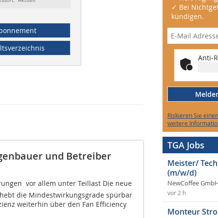
✓ Bei Nichtgef
kündigen.
bonnement
ltsverzeichnis
Anti-R
Melden 
Riskieren Sie eine
weitere Informatio
TGA Jobs
agenbauer und Betreiber
Meister/ Tec
(m/w/d)
ungen  vor allem unter Teillast Die neue
NewCoffee GmbH
vor 2 h
 hebt die Mindestwirkungsgrade spürbar
zienz weiterhin über den Fan Efficiency
Monteur Stro