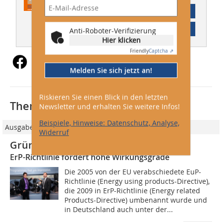
Abonnement
Inhaltsverzeichnis
Anti-Roboter-Verifizierung
Hier klicken
Friendly
Captcha ⇗
Melden Sie sich jetzt an!
Riskieren Sie einen Blick in den letzten
Thematisch passende Artikel:
Newsletter und erhalten Sie weitere Infos!
Beispiele, Hinweise: Datenschutz, Analyse,
Ausgabe 05/2010
Widerruf
Grüne Ventilatoren
ErP-Richtlinie fordert hohe Wirkungsgrade
Die 2005 von der EU verabschiedete EuP-
Richtlinie (Energy using products-Directive),
die 2009 in ErP-Richtlinie (Energy related
Products-Directive) umbenannt wurde und
in Deutschland auch unter der...