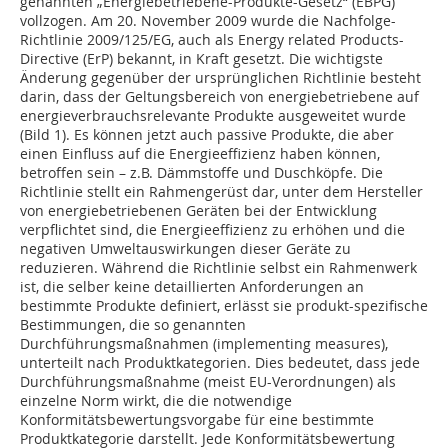
genannten „Energiebetriebene-Produkte-Gesetz“ (EBPG)
vollzogen. Am 20. November 2009 wurde die Nachfolge-
Richtlinie 2009/125/EG, auch als Energy related Products-
Directive (ErP) bekannt, in Kraft gesetzt. Die wichtigste
Änderung gegenüber der ursprünglichen Richtlinie besteht
darin, dass der Geltungsbereich von energiebetriebene auf
energieverbrauchsrelevante Produkte ausgeweitet wurde
(Bild 1). Es können jetzt auch passive Produkte, die aber
einen Einfluss auf die Energieeffizienz haben können,
betroffen sein – z.B. Dämmstoffe und Duschköpfe. Die
Richtlinie stellt ein Rahmengerüst dar, unter dem Hersteller
von energiebetriebenen Geräten bei der Entwicklung
verpflichtet sind, die Energieeffizienz zu erhöhen und die
negativen Umweltauswirkungen dieser Geräte zu
reduzieren. Während die Richtlinie selbst ein Rahmenwerk
ist, die selber keine detaillierten Anforderungen an
bestimmte Produkte definiert, erlässt sie produkt-spezifische
Bestimmungen, die so genannten
Durchführungsmaßnahmen (implementing measures),
unterteilt nach Produktkategorien. Dies bedeutet, dass jede
Durchführungsmaßnahme (meist EU-Verordnungen) als
einzelne Norm wirkt, die die notwendige
Konformitätsbewertungsvorgabe für eine bestimmte
Produktkategorie darstellt. Jede Konformitätsbewertung