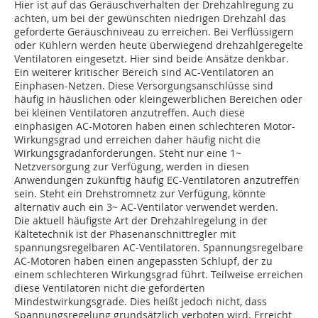
Hier ist auf das Geräuschverhalten der Drehzahlregung zu
achten, um bei der gewünschten niedrigen Drehzahl das
geforderte Geräuschniveau zu erreichen. Bei Verflüssigern
oder Kühlern werden heute überwiegend drehzahlgeregelte
Ventilatoren eingesetzt. Hier sind beide Ansätze denkbar.
Ein weiterer kritischer Bereich sind AC-Ventilatoren an
Einphasen-Netzen. Diese Versorgungsanschlüsse sind
häufig in häuslichen oder kleingewerblichen Bereichen oder
bei kleinen Ventilatoren anzutreffen. Auch diese
einphasigen AC-Motoren haben einen schlechteren Motor-
Wirkungsgrad und erreichen daher häufig nicht die
Wirkungsgradanforderungen. Steht nur eine 1~
Netzversorgung zur Verfügung, werden in diesen
Anwendungen zukünftig häufig EC-Ventilatoren anzutreffen
sein. Steht ein Drehstromnetz zur Verfügung, könnte
alternativ auch ein 3~ AC-Ventilator verwendet werden.
Die aktuell häufigste Art der Drehzahlregelung in der
Kältetechnik ist der Phasenanschnittregler mit
spannungsregelbaren AC-Ventilatoren. Spannungsregelbare
AC-Motoren haben einen angepassten Schlupf, der zu
einem schlechteren Wirkungsgrad führt. Teilweise erreichen
diese Ventilatoren nicht die geforderten
Mindestwirkungsgrade. Dies heißt jedoch nicht, dass
Spannungsregelung grundsätzlich verboten wird. Erreicht