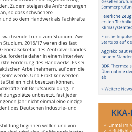
Gesellenprüfun
rden. Zudem steigen die Anforderungen
Sommerprüfung
an, so dass schwächere
Feierliche Zeug
rn und so dem Handwerk als Fachkräfte
ersten Technik
Klimasystemtec
er wachsende Trend zum Studium. Zwei
Frische Impuls
Startups auf de
n Studium. 2016/17 waren dies fast
r Generalsekretär des Zentralverbandes
Aggreko baut P
e, forderte daher in einem Interview
neuem Standort
ärkte Förderung des Handwerks. Es sei
BDR Thermea sc
aktischen Arbeitnehmern, auf dem die
Übernahme der 
g sein“ werde. Und Praktiker werden
ab
e Stellen nicht besetzen können,
chkräfte mit Berufsausbildung. In
» Weitere News
ildungsplätze unbesetzt, fast jeder
genen Jahr nicht einmal eine einzige
ident des Deutschen Industrie- und
KKA-
usbildung beginnen wollen und von
✓ Einmal im M
✓ Heft-Highli
age sind, wird also künftig noch härter