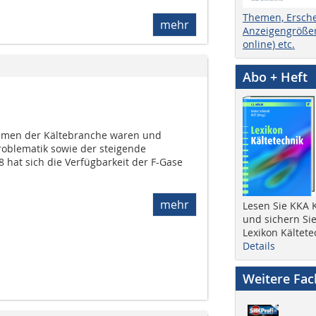
Themen, Ersch
mehr
Anzeigengrößen
online) etc.
Abo + Heft
emen der Kältebranche waren und
roblematik sowie der steigende
8 hat sich die Verfügbarkeit der F-Gase
mehr
Lesen Sie KKA K
und sichern Sie
Lexikon Kältete
Details
Weitere Fa