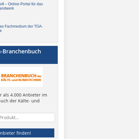
fi – Online-Portal für das
andwerk
Das Fachmedium der TGA-
e
a-Branchenbuch
 als 4.000 Anbieter im
uch der Kälte- und
nbieter finden!