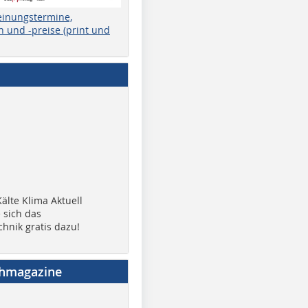
einungstermine,
 und -preise (print und
älte Klima Aktuell
 sich das
chnik gratis dazu!
chmagazine