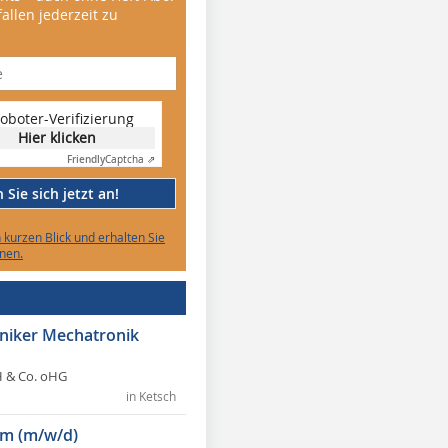
allen jederzeit zu
oboter-Verifizierung
Hier klicken
Friendly
Captcha ⇗
Sie sich jetzt an!
n kurzen Blick und erhalten Sie
nen.
hniker Mechatronik
 & Co. oHG
in Ketsch
m (m/w/d)