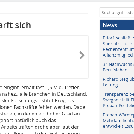
rft sich
News
Prior1 schließt 
Spezialist für 
Rechenzentrum
Allianzmitglied
34 Nachwuchskr
Berufsleben
Richard Sieg ü
Leitung
ingibt, erhält fast 1,5 Mio. Treffer.
 nahezu alle Branchen in Deutschland.
Transparenz b
Swegon stellt 
asler Forschungsinstitut Prognos
Propan-Portfoli
llionen Fachkräfte fehlen werden. Dabei
stehen, in denen ein hoher Grad an
Propan-Wärme
 gehört natürlich auch das
Mehrfamilienhä
entwickelt Lös
Arbeitskräften drohe aber laut der
e vor allem durch die Digitalisierung