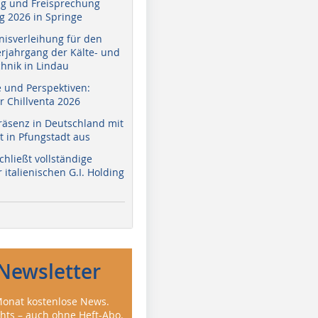
g und Freisprechung
 2026 in Springe
nisverleihung für den
erjahrgang der Kälte- und
hnik in Lindau
e und Perspektiven:
r Chillventa 2026
räsenz in Deutschland mit
 in Pfungstadt aus
hließt vollständige
italienischen G.I. Holding
Newsletter
onat kostenlose News.
ghts – auch ohne Heft-Abo.