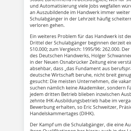
und Automatisierung viele Jobs wegfallen wü
an Auszubildende im Handwerk immer weiter 
Schulabgänger in der Lehrzeit häufig scheite
verloren gehen.
Ein weiteres Problem für das Handwerk ist d
Drittel der Schulabgänger beginnen derzeit ei
510.000; zum Vergleich: 1995/96: 262.000. De
des Deutschen Handwerks, Holger Schwanneck
in der Neuen Osnabrücker Zeitung eine verst
absehbar, dass „das Fundament aus berufspr
deutsche Wirtschaft beruhe, nicht breit genu
gesucht: Die meisten Unternehmen, die vakant
suchen nämlich keine Akademiker, sondern Fa
jedem dritten Betrieb blieben inzwischen Ausb
zehnte IHK-Ausbildungsbetrieb habe im vergan
Bewerbung erhalten, so Eric Schweitzer, Präs
Handelskammertages (DIHK).
Der Kampf um die Schulabgänger, die eine A
ihren Qualifikationen her hierzu auch in der L