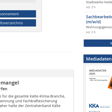
Stadtwerke Heid
vor 3 h
bonnement
Sachbearbeit
(m/w/d)
ltsverzeichnis
Wohnungsgenosse
vor 3 h
Mediadaten
emangel
rfen
e für die gesamte Kälte-Klima-Branche,
winnung und Fachkräftesicherung
aher hatte der Zentralverband Kälte