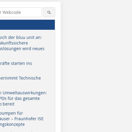
sich der bluu unit an:
zukunftssichere
slösungen wird neues
äfte starten ins
bernimmt Technische
ei Umweltauswirkungen:
EPDs für das gesamte
o bereit
pumpen für
user – Fraunhofer ISE
ungskonzepte