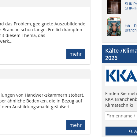
SHK Pro
SHK-H
nd das Problem, geeignete Auszubildende
tab – 
ie Branche schon lange. Freilich kämpfen
Branch
it diesem Thema, das
erk...
Kälte-/Klim
mehr
2026
Finden Sie mehr
eilungen von Handwerkskammern stöbert,
KKA-Branchenb
ber ähnliche Bedenken, die in Bezug auf
Klimatechnik!
auf dem Ausbildungsmarkt geäußert
mehr
A