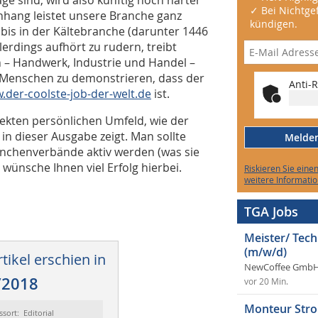
✓ Bei Nichtgef
hang leistet unsere Branche ganz
kündigen.
ubis in der Kältebranche (darunter 1446
lerdings aufhört zu rudern, treibt
 – Handwerk, Industrie und Handel –
Menschen zu demonstrieren, dass der
Anti-R
.der-coolste-job-der-welt.de
ist.
ekten persönlichen Umfeld, wie der
 in dieser Ausgabe zeigt. Man sollte
Melden 
anchenverbände aktiv werden (was sie
h wünsche Ihnen viel Erfolg hierbei.
Riskieren Sie eine
weitere Informatio
TGA Jobs
Meister/ Tec
(m/w/d)
tikel erschien in
NewCoffee GmbH
/2018
vor 20 Min.
Monteur Stro
ssort: Editorial