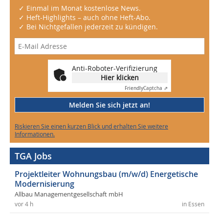
✓ Einmal im Monat kostenlose News.
✓ Heft-Highlights – auch ohne Heft-Abo.
✓ Bei Nichtgefallen jederzeit zu kündigen.
Anti-Roboter-Verifizierung
Hier klicken
Friendly
Captcha ⇗
Melden Sie sich jetzt an!
Riskieren Sie einen kurzen Blick und erhalten Sie weitere
Informationen.
TGA Jobs
Projektleiter Wohnungsbau (m/w/d) Energetische
Modernisierung
Allbau Managementgesellschaft mbH
vor 4 h
in Essen