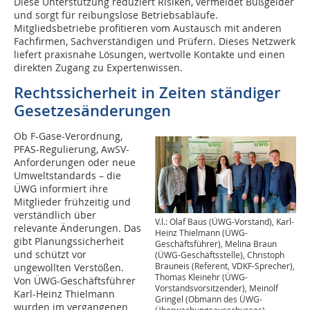
Diese Unterstützung reduziert Risiken, vermeidet Bußgelder
und sorgt für reibungslose Betriebsabläufe.
Mitgliedsbetriebe profitieren vom Austausch mit anderen
Fachfirmen, Sachverständigen und Prüfern. Dieses Netzwerk
liefert praxisnahe Lösungen, wertvolle Kontakte und einen
direkten Zugang zu Expertenwissen.
Rechtssicherheit in Zeiten ständiger
Gesetzesänderungen
Ob F-Gase-Verordnung,
PFAS-Regulierung, AwSV-
Anforderungen oder neue
Umweltstandards – die
ÜWG informiert ihre
Mitglieder frühzeitig und
verständlich über
V.l.: Olaf Baus (ÜWG-Vorstand), Karl-
relevante Änderungen. Das
Heinz Thielmann (ÜWG-
gibt Planungssicherheit
Geschäftsführer), Melina Braun
und schützt vor
(ÜWG-Geschäftsstelle), Christoph
Brauneis (Referent, VDKF-Sprecher),
ungewollten Verstößen.
Thomas Kleinehr (ÜWG-
Von ÜWG-Geschäftsführer
Vorstandsvorsitzender), Meinolf
Karl-Heinz Thielmann
Gringel (Obmann des ÜWG-
wurden im vergangenen
Überwachungsausschusses).