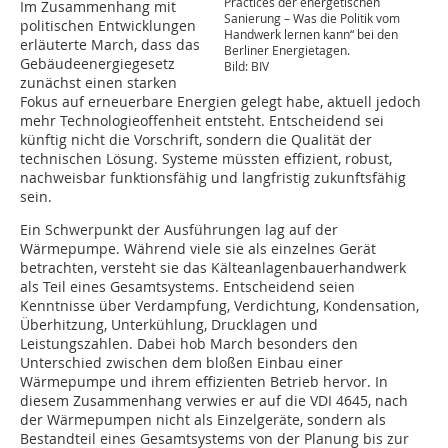
Practices der energetischen
Im Zusammenhang mit
Sanierung – Was die Politik vom
politischen Entwicklungen
Handwerk lernen kann“ bei den
erläuterte March, dass das
Berliner Energietagen.
Gebäudeenergiegesetz
Bild: BIV
zunächst einen starken
Fokus auf erneuerbare Energien gelegt habe, aktuell jedoch
mehr Technologieoffenheit entsteht. Entscheidend sei
künftig nicht die Vorschrift, sondern die Qualität der
technischen Lösung. Systeme müssten effizient, robust,
nachweisbar funktionsfähig und langfristig zukunftsfähig
sein.
Ein Schwerpunkt der Ausführungen lag auf der
Wärmepumpe. Während viele sie als einzelnes Gerät
betrachten, versteht sie das Kälteanlagenbauerhandwerk
als Teil eines Gesamtsystems. Entscheidend seien
Kenntnisse über Verdampfung, Verdichtung, Kondensation,
Überhitzung, Unterkühlung, Drucklagen und
Leistungszahlen. Dabei hob March besonders den
Unterschied zwischen dem bloßen Einbau einer
Wärmepumpe und ihrem effizienten Betrieb hervor. In
diesem Zusammenhang verwies er auf die VDI 4645, nach
der Wärmepumpen nicht als Einzelgeräte, sondern als
Bestandteil eines Gesamtsystems von der Planung bis zur