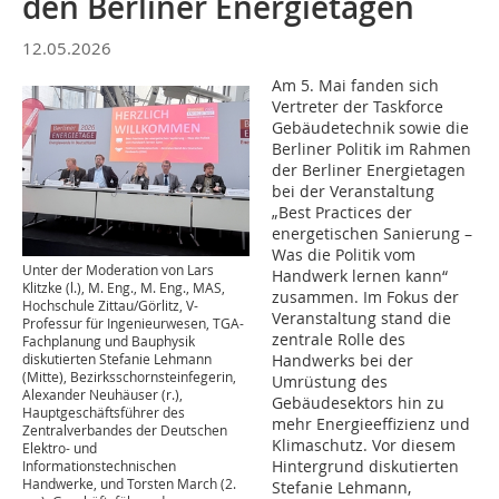
den Berliner Energietagen
12.05.2026
Am 5. Mai fanden sich
Vertreter der Taskforce
Gebäudetechnik sowie die
Berliner Politik im Rahmen
der Berliner Energietagen
bei der Veranstaltung
„Best Practices der
energetischen Sanierung –
Was die Politik vom
Unter der Moderation von Lars
Handwerk lernen kann“
Klitzke (l.), M. Eng., M. Eng., MAS,
zusammen. Im Fokus der
Hochschule Zittau/Görlitz, V-
Veranstaltung stand die
Professur für Ingenieurwesen, TGA-
zentrale Rolle des
Fachplanung und Bauphysik
diskutierten Stefanie Lehmann
Handwerks bei der
(Mitte), Bezirksschornsteinfegerin,
Umrüstung des
Alexander Neuhäuser (r.),
Gebäudesektors hin zu
Hauptgeschäftsführer des
mehr Energieeffizienz und
Zentralverbandes der Deutschen
Klimaschutz. Vor diesem
Elektro- und
Hintergrund diskutierten
Informationstechnischen
Handwerke, und Torsten March (2.
Stefanie Lehmann,