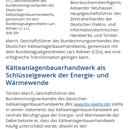
v.r.), Geschäftsführer des
Bezirksschornsteinfegerin,
Bundesinnungsverbandes des
Alexander Neuhäuser,
Deutschen
Hauptgeschäftsführer des
Kälteanlagenbauerhandwerks,
Zentralverbandes der
gemeinsam mit dem
Bundestagsabgeordneten Lars
Deutschen Elektro- und
Rohwer (2. v.l.).
Informationstechnischen
Bild: BIV
Handwerke, und Torsten
March, Geschäftsführer des Bundesinnungsverbandes des
Deutschen Kälteanlagenbauerhandwerks, gemeinsam mit
dem Bundestagsabgeordneten Lars Rohwer (CDU), wie eine
erfolgreiche Transformation gelingen kann.
Kälteanlagenbauerhandwerk als
Schlüsselgewerk der Energie- und
Wärmewende
Torsten March, Geschäftsführer des
Bundesinnungsverbandes des Deutschen
Kälteanlagenbauerhandwerks (BIV,
www.biv-kaelte.de
) stellte
in seinen Statements das Kälteanlagenbauerhandwerk als
zentrale Berufsgruppe der Energie- und Wärmewende dar.
Dabei betonte er, dass das Kälteanlagenbauerhandwerk
häufig unterschätzt werde, obwohl es den