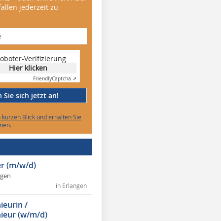
allen jederzeit zu
oboter-Verifizierung
Hier klicken
Friendly
Captcha ⇗
Sie sich jetzt an!
n kurzen Blick und erhalten Sie
nen.
r (m/w/d)
ngen
in Erlangen
ieurin /
ieur (w/m/d)