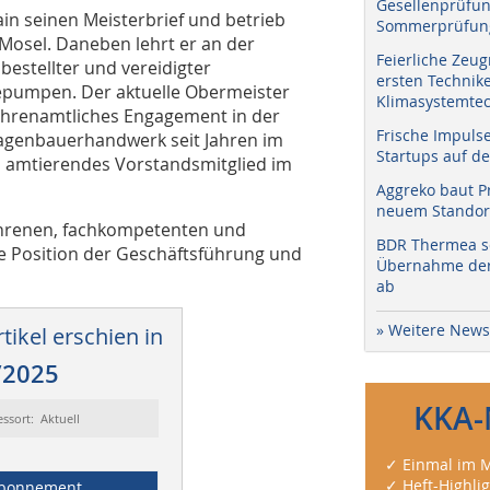
Gesellenprüfun
in seinen Meisterbrief und betrieb
Sommerprüfung
 Mosel. Daneben lehrt er an der
Feierliche Zeug
estellter und vereidigter
ersten Technik
epumpen. Der aktuelle Obermeister
Klimasystemtec
 ehrenamtliches Engagement in der
Frische Impuls
lagenbauerhandwerk seit Jahren im
Startups auf de
h amtierendes Vorstandsmitglied im
Aggreko baut P
neuem Standort
ahrenen, fachkompetenten und
BDR Thermea sc
ge Position der Geschäftsführung und
Übernahme der 
ab
» Weitere News
tikel erschien in
/2025
KKA-
essort: Aktuell
✓ Einmal im M
✓ Heft-Highli
bonnement