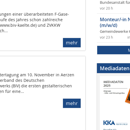
Bundesanstalt fü
vor 20 h
ngen einer überarbeiteten F-Gase-
Monteur/-in 
ufe des Jahres schon zahlreiche
(m/w/d)
 (www.biv-kaelte.de) und ZVKKW
h...
Gemeindewerke 
vor 23 h
i
mehr
Mediadaten
stertagung am 10. November in Aerzen
verband des Deutschen
rks (BIV) die ersten gestalterischen
n für eine...
mehr