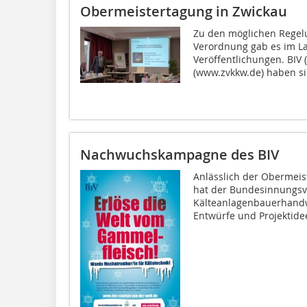
Obermeistertagung in Zwickau
Zu den möglichen Regelu
Verordnung gab es im La
Veröffentlichungen. BIV
(www.zvkkw.de) haben sic
Nachwuchskampagne des BIV
Anlässlich der Obermei
hat der Bundesinnungs
Kälteanlagenbauerhandwe
Entwürfe und Projektidee