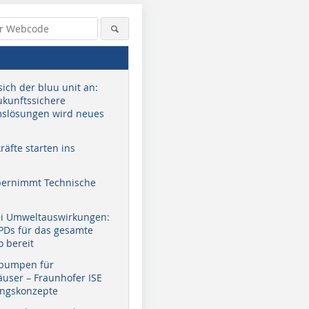
sich der bluu unit an:
zukunftssichere
slösungen wird neues
äfte starten ins
bernimmt Technische
ei Umweltauswirkungen:
EPDs für das gesamte
o bereit
pumpen für
user – Fraunhofer ISE
ungskonzepte