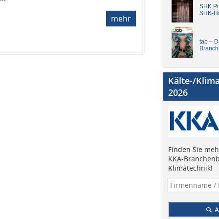
SHK Pro
SHK-H
mehr
tab – 
Branch
Kälte-/Klim
2026
Finden Sie mehr
KKA-Branchenb
Klimatechnik!
A