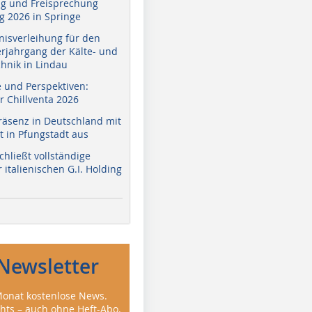
g und Freisprechung
 2026 in Springe
nisverleihung für den
erjahrgang der Kälte- und
hnik in Lindau
e und Perspektiven:
r Chillventa 2026
räsenz in Deutschland mit
 in Pfungstadt aus
hließt vollständige
italienischen G.I. Holding
Newsletter
onat kostenlose News.
ghts – auch ohne Heft-Abo.