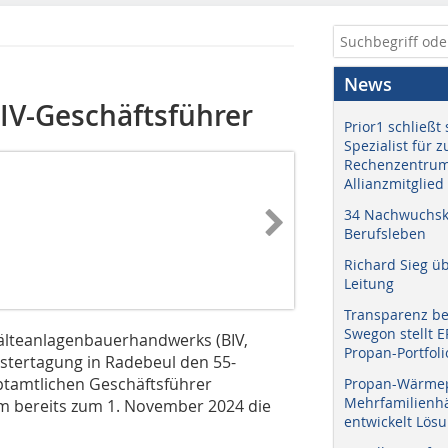
News
BIV-Geschäftsführer
Prior1 schließt 
Spezialist für 
Rechenzentrum
Allianzmitglied
34 Nachwuchskr
Berufsleben
Richard Sieg ü
Leitung
Transparenz b
Swegon stellt 
lteanlagenbauerhandwerks (BIV,
Propan-Portfoli
istertagung in Radebeul den 55-
ptamtlichen Geschäftsführer
Propan-Wärme
Mehrfamilienhä
hm bereits zum 1. November 2024 die
entwickelt Lös