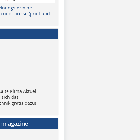
einungstermine,
 und -preise (print und
älte Klima Aktuell
 sich das
chnik gratis dazu!
chmagazine