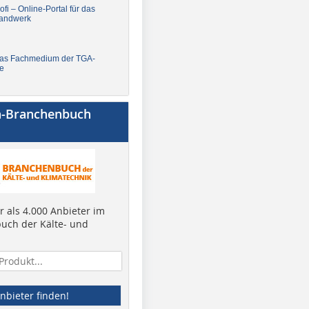
fi – Online-Portal für das
andwerk
Das Fachmedium der TGA-
e
a-Branchenbuch
 als 4.000 Anbieter im
uch der Kälte- und
nbieter finden!