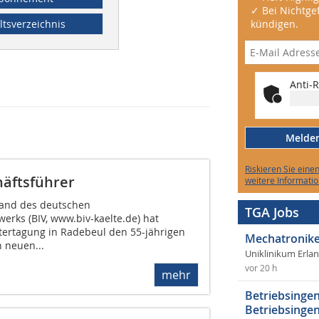
✓ Bei Nichtgef
ltsverzeichnis
kündigen.
Anti-R
Melden 
Riskieren Sie eine
häftsführer
weitere Informatio
and des deutschen
TGA Jobs
rks (BIV, www.biv-kaelte.de) hat
tertagung in Radebeul den 55-jährigen
Mechatronike
 neuen...
Uniklinikum Erla
vor 20 h
mehr
Betriebsingen
Betriebsingen