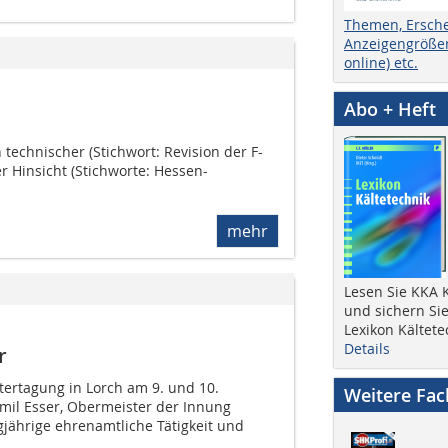
Themen, Ersch
Anzeigengrößen
online) etc.
Abo + Heft
 technischer (Stichwort: Revision der F-
r Hinsicht (Stichworte: Hessen-
mehr
Lesen Sie KKA K
und sichern Sie
Lexikon Kältete
Details
r
tertagung in Lorch am 9. und 10.
Weitere Fa
il Esser, Obermeister der Innung
gjährige ehrenamtliche Tätigkeit und
..