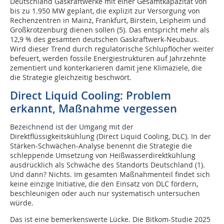
Deutschland Gaskraftwerke mit einer Gesamtkapazität von
bis zu 1.950 MW geplant, die explizit zur Versorgung von
Rechenzentren in Mainz, Frankfurt, Birstein, Leipheim und
Großkrotzenburg dienen sollen (5). Das entspricht mehr als
12,9 % des gesamten deutschen Gaskraftwerk-Neubaus.
Wird dieser Trend durch regulatorische Schlupflöcher weiter
befeuert, werden fossile Energiestrukturen auf Jahrzehnte
zementiert und konterkarieren damit jene Klimaziele, die
die Strategie gleichzeitig beschwört.
Direct Liquid Cooling: Problem
erkannt, Maßnahme vergessen
Bezeichnend ist der Umgang mit der
Direktflüssigkeitskühlung (Direct Liquid Cooling, DLC). In der
Stärken-Schwächen-Analyse benennt die Strategie die
schleppende Umsetzung von Heißwasserdirektkühlung
ausdrücklich als Schwäche des Standorts Deutschland (1).
Und dann? Nichts. Im gesamten Maßnahmenteil findet sich
keine einzige Initiative, die den Einsatz von DLC fördern,
beschleunigen oder auch nur systematisch untersuchen
würde.
Das ist eine bemerkenswerte Lücke. Die Bitkom-Studie 2025