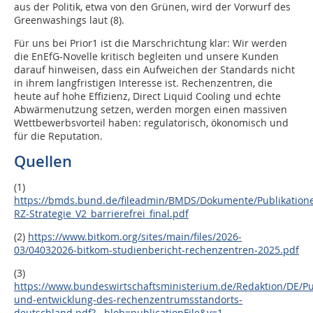
aus der Politik, etwa von den Grünen, wird der Vorwurf des
Greenwashings laut (8).
Für uns bei Prior1 ist die Marschrichtung klar: Wir werden
die EnEfG-Novelle kritisch begleiten und unsere Kunden
darauf hinweisen, dass ein Aufweichen der Standards nicht
in ihrem langfristigen Interesse ist. Rechenzentren, die
heute auf hohe Effizienz, Direct Liquid Cooling und echte
Abwärmenutzung setzen, werden morgen einen massiven
Wettbewerbsvorteil haben: regulatorisch, ökonomisch und
für die Reputation.
Quellen
(1)
https://bmds.bund.de/fileadmin/BMDS/Dokumente/Publikatio
RZ-Strategie_V2_barrierefrei_final.pdf
(2)
https://www.bitkom.org/sites/main/files/2026-
03/04032026-bitkom-studienbericht-rechenzentren-2025.pdf
(3)
https://www.bundeswirtschaftsministerium.de/Redaktion/DE/Pu
und-entwicklung-des-rechenzentrumsstandorts-
deutschland.pdf?__blob=publicationFile&v=1