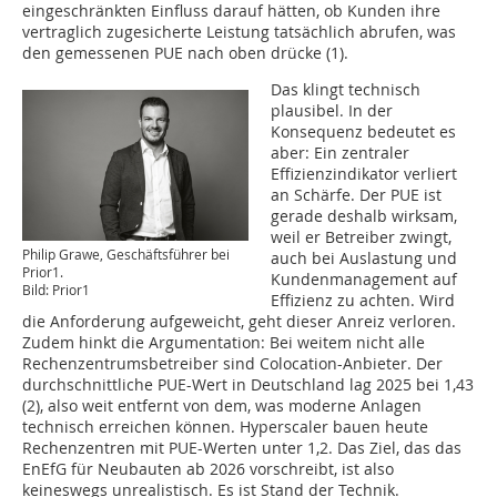
eingeschränkten Einfluss darauf hätten, ob Kunden ihre
vertraglich zugesicherte Leistung tatsächlich abrufen, was
den gemessenen PUE nach oben drücke (1).
Das klingt technisch
plausibel. In der
Konsequenz bedeutet es
aber: Ein zentraler
Effizienzindikator verliert
an Schärfe. Der PUE ist
gerade deshalb wirksam,
weil er Betreiber zwingt,
Philip Grawe, Geschäftsführer bei
auch bei Auslastung und
Prior1.
Kundenmanagement auf
Bild: Prior1
Effizienz zu achten. Wird
die Anforderung aufgeweicht, geht dieser Anreiz verloren.
Zudem hinkt die Argumentation: Bei weitem nicht alle
Rechenzentrumsbetreiber sind Colocation-Anbieter. Der
durchschnittliche PUE-Wert in Deutschland lag 2025 bei 1,43
(2), also weit entfernt von dem, was moderne Anlagen
technisch erreichen können. Hyperscaler bauen heute
Rechenzentren mit PUE-Werten unter 1,2. Das Ziel, das das
EnEfG für Neubauten ab 2026 vorschreibt, ist also
keineswegs unrealistisch. Es ist Stand der Technik.