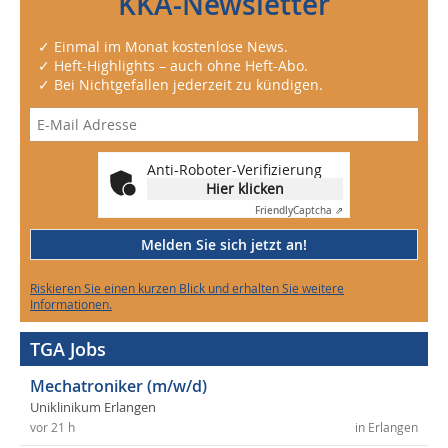
KKA-Newsletter
✓ Einmal im Monat kostenlose News.
✓ Heft-Highlights – auch ohne Heft-Abo.
✓ Bei Nichtgefallen jederzeit zu kündigen.
Anti-Roboter-Verifizierung
Hier klicken
Friendly
Captcha ⇗
Melden Sie sich jetzt an!
Riskieren Sie einen kurzen Blick und erhalten Sie weitere
Informationen.
TGA Jobs
Mechatroniker (m/w/d)
Uniklinikum Erlangen
vor 21 h
in Erlangen