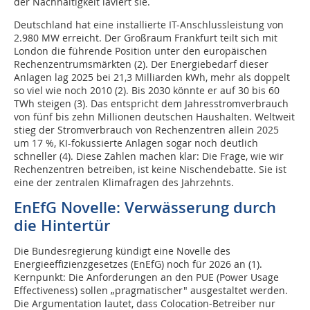
der Nachhaltigkeit laviert sie.
Deutschland hat eine installierte IT-Anschlussleistung von
2.980 MW erreicht. Der Großraum Frankfurt teilt sich mit
London die führende Position unter den europäischen
Rechenzentrumsmärkten (2). Der Energiebedarf dieser
Anlagen lag 2025 bei 21,3 Milliarden kWh, mehr als doppelt
so viel wie noch 2010 (2). Bis 2030 könnte er auf 30 bis 60
TWh steigen (3). Das entspricht dem Jahresstromverbrauch
von fünf bis zehn Millionen deutschen Haushalten. Weltweit
stieg der Stromverbrauch von Rechenzentren allein 2025
um 17 %, KI-fokussierte Anlagen sogar noch deutlich
schneller (4). Diese Zahlen machen klar: Die Frage, wie wir
Rechenzentren betreiben, ist keine Nischendebatte. Sie ist
eine der zentralen Klimafragen des Jahrzehnts.
EnEfG Novelle: Verwässerung durch
die Hintertür
Die Bundesregierung kündigt eine Novelle des
Energieeffizienzgesetzes (EnEfG) noch für 2026 an (1).
Kernpunkt: Die Anforderungen an den PUE (Power Usage
Effectiveness) sollen „pragmatischer" ausgestaltet werden.
Die Argumentation lautet, dass Colocation-Betreiber nur