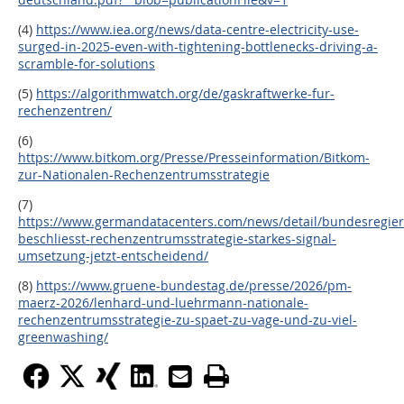
(4)
https://www.iea.org/news/data-centre-electricity-use-
surged-in-2025-even-with-tightening-bottlenecks-driving-a-
scramble-for-solutions
(5)
https://algorithmwatch.org/de/gaskraftwerke-fur-
rechenzentren/
(6)
https://www.bitkom.org/Presse/Presseinformation/Bitkom-
zur-Nationalen-Rechenzentrumsstrategie
(7)
https://www.germandatacenters.com/news/detail/bundesregie
beschliesst-rechenzentrumsstrategie-starkes-signal-
umsetzung-jetzt-entscheidend/
(8)
https://www.gruene-bundestag.de/presse/2026/pm-
maerz-2026/lenhard-und-luehrmann-nationale-
rechenzentrumsstrategie-zu-spaet-zu-vage-und-zu-viel-
greenwashing/