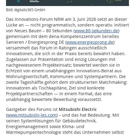
Bild: digitalis365 GmbH
Das Innovations-Forum NRW am 3. Juni 2026 setzt an dieser
Lücke an — nicht programmatisch, sondern operativ. Initiiert
von Neues Bauen – 80 Sekunden (
www.80-sekunden.de
)
gemeinsam mit dem dena-Kompetenzzentrum Serielles
Sanieren / Energiesprong DE (
www.energiesprong.de
)
versammelt das Forum in Ratingen ausschließlich
Innovationen, die sich in der Praxis bereits bewährt haben.
Zugelassen zur Präsentation sind einzig Lösungen mit
nachgewiesenem Projekteinsatz; bewertet werden sie in
Echtzeit von einem unabhängigen Innovations-Beirat aus
Wohnungswirtschaft, Kommunen und Systempartnern. Die
zweite Tageshälfte gehört dem strukturierten Matchmaking:
Innovatoren als Tischkapitäne, Ziel sind konkrete
Projektpartnerschaften — in einem Format, das eine
unabhängig bewertete Bewerbung voraussetzt.
Gastgeber des Forums ist
Mitsubishi Electric
(
www.mitsubishi-les.com
) – und das hat Bedeutung. Mit
seinen Systemlösungen für Gebäudetechnik,
Energiemanagement sowie Klima- und
Wärmepumpentechnologie steht das Unternehmen selbst