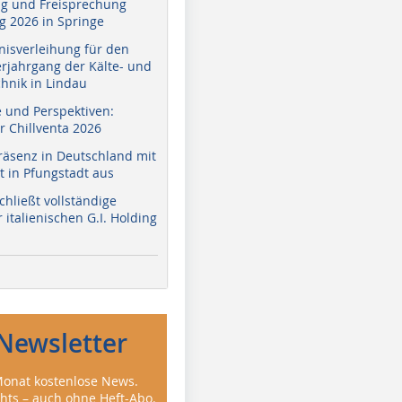
g und Freisprechung
 2026 in Springe
nisverleihung für den
erjahrgang der Kälte- und
hnik in Lindau
e und Perspektiven:
r Chillventa 2026
räsenz in Deutschland mit
 in Pfungstadt aus
hließt vollständige
italienischen G.I. Holding
Newsletter
onat kostenlose News.
ghts – auch ohne Heft-Abo.