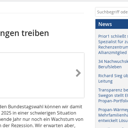
News
ngen treiben
Prior1 schließt 
Spezialist für 
Rechenzentrum
Allianzmitglied
34 Nachwuchskr
Berufsleben
Richard Sieg ü
Leitung
Transparenz b
Swegon stellt 
Propan-Portfoli
den Bundestagswahl können wir damit
Propan-Wärme
2025 in einer schwierigen Situation
Mehrfamilienhä
mmende Jahr nur noch ein Wachstum von
entwickelt Lös
n der Rezession. Wir erwarten aber,