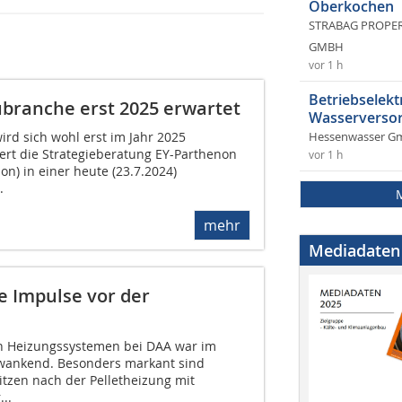
Oberkochen
STRABAG PROPERT
GMBH
vor 1 h
Betriebselekt
ubranche erst 2025 erwartet
Wasserversor
rd sich wohl erst im Jahr 2025
Hessenwasser G
ziert die Strategieberatung EY-Parthenon
vor 1 h
n) in einer heute (23.7.2024)
.
mehr
Mediadaten
e Impulse vor der
en Heizungssystemen bei DAA war im
hwankend. Besonders markant sind
tzen nach der Pelletheizung mit
..