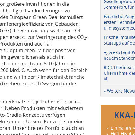
Gesellenprüfun
r größere Investitionen in die
Sommerprüfung
chhaltigkeitsanforderungen zu
Feierliche Zeug
 des European Green Deal formuliert
ersten Technik
esamtenergieeffizienz von Gebäuden
Klimasystemtec
EG) die Renovierungswelle an – Öl-
 ersetzt; zur Verringerung des CO
-
Frische Impuls
2
Startups auf de
 Produkten und auch an
u optimieren. Mit der positiven
Aggreko baut P
m gewerblichen als auch im
neuem Standort
darf in den nächsten 5-10 Jahren im
BDR Thermea sc
00 Mrd. €. Auch wenn für den Bereich
Übernahme der 
nd und wir in der Klimatechnikbranche
ab
b sehen, sehe ich Swegon für die
» Weitere News
merkmal sein; je früher eine Firma
ser: Neben Produkten mit reduziertem
KKA-
to-Cradle-Konzepte verfügen,
eln können. Unsere Konzepte für eine
voran. Unser breites Portfolio auch an
✓ Einmal im M
✓ Heft-Highli
ropan und Geräten mit „grünem Stahl“