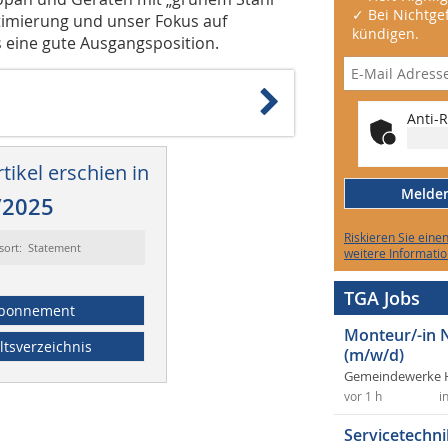
✓ Bei Nichtgef
timierung und unser Fokus auf
kündigen.
s eine gute Ausgangsposition.
Anti-R
tikel erschien in
Melden 
/2025
Riskieren Sie eine
sort: Statement
weitere Informatio
TGA Jobs
bonnement
Monteur/-in 
ltsverzeichnis
(m/w/d)
Gemeindewerke 
vor 1 h
i
Servicetechni