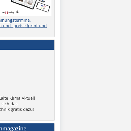
einungstermine,
 und -preise (print und
älte Klima Aktuell
 sich das
chnik gratis dazu!
chmagazine