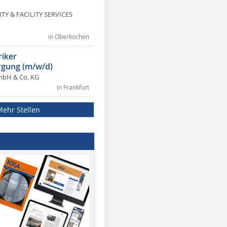
Y & FACILITY SERVICES
in Oberkochen
riker
gung (m/w/d)
mbH & Co. KG
in Frankfurt
Mehr Stellen