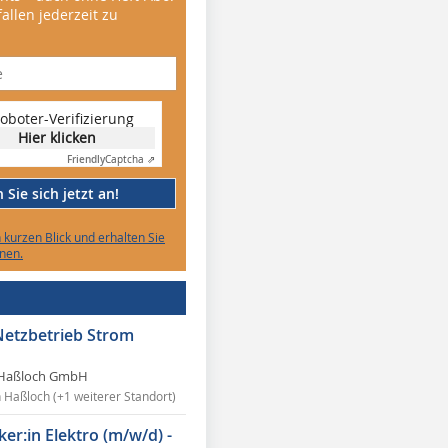
allen jederzeit zu
oboter-Verifizierung
Hier klicken
Friendly
Captcha ⇗
Sie sich jetzt an!
n kurzen Blick und erhalten Sie
nen.
Netzbetrieb Strom
Haßloch GmbH
n Haßloch (+1 weiterer Standort)
ker:in Elektro (m/w/d) -