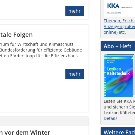
mehr
Themen, Ersch
Anzeigengrößen
online) etc.
tale Folgen
ium für Wirtschaft und Klimaschutz
Abo + Heft
undesförderung für effiziente Gebäude
ten Förderstopp für die Effizienzhaus-
mehr
Lesen Sie KKA K
und sichern Sie
Lexikon Kältete
Details
n vor dem Winter
Weitere Fa