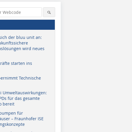
sich der bluu unit an:
zukunftssichere
slösungen wird neues
äfte starten ins
bernimmt Technische
ei Umweltauswirkungen:
EPDs für das gesamte
o bereit
pumpen für
user – Fraunhofer ISE
ungskonzepte