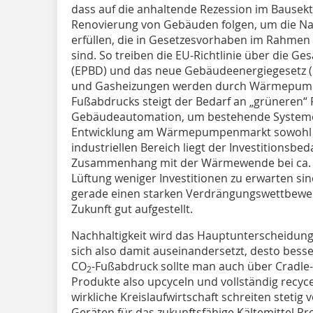
dass auf die anhaltende Rezession im Bausekto
Renovierung von Gebäuden folgen, um die Na
erfüllen, die in Gesetzesvorhaben im Rahmen
sind. So treiben die EU-Richtlinie über die G
(EPBD) und das neue Gebäudeenergiegesetz (G
und Gasheizungen werden durch Wärmepumpen
Fußabdrucks steigt der Bedarf an „grüneren“
Gebäudeautomation, um bestehende Systeme z
Entwicklung am Wärmepumpenmarkt sowohl i
industriellen Bereich liegt der Investitionsbe
Zusammenhang mit der Wärmewende bei ca. 2
Lüftung weniger Investitionen zu erwarten si
gerade einen starken Verdrängungswettbewer
Zukunft gut aufgestellt.
Nachhaltigkeit wird das Hauptunterscheidungs
sich also damit auseinandersetzt, desto bes
CO
-Fußabdruck sollte man auch über Cradle-
2
Produkte also upcyceln und vollständig recyc
wirkliche Kreislaufwirtschaft schreiten stetig 
Geräten für das zukunftsfähige Kältemittel P