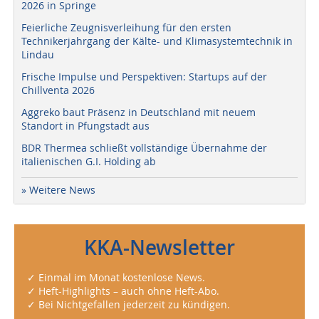
2026 in Springe
Feierliche Zeugnisverleihung für den ersten
Technikerjahrgang der Kälte- und Klimasystemtechnik in
Lindau
Frische Impulse und Perspektiven: Startups auf der
Chillventa 2026
Aggreko baut Präsenz in Deutschland mit neuem
Standort in Pfungstadt aus
BDR Thermea schließt vollständige Übernahme der
italienischen G.I. Holding ab
» Weitere News
KKA-Newsletter
✓ Einmal im Monat kostenlose News.
✓ Heft-Highlights – auch ohne Heft-Abo.
✓ Bei Nichtgefallen jederzeit zu kündigen.