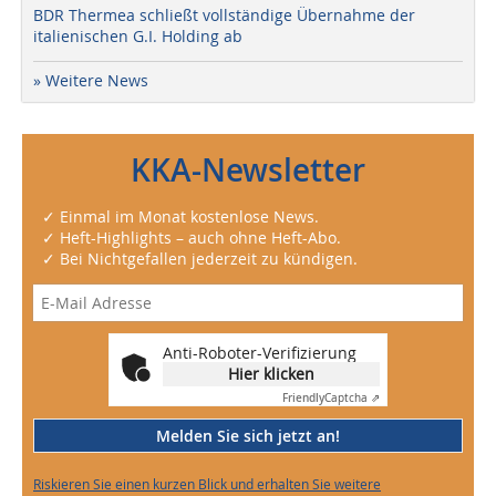
BDR Thermea schließt vollständige Übernahme der
italienischen G.I. Holding ab
» Weitere News
KKA-Newsletter
✓ Einmal im Monat kostenlose News.
✓ Heft-Highlights – auch ohne Heft-Abo.
✓ Bei Nichtgefallen jederzeit zu kündigen.
Anti-Roboter-Verifizierung
Hier klicken
Friendly
Captcha ⇗
Melden Sie sich jetzt an!
Riskieren Sie einen kurzen Blick und erhalten Sie weitere