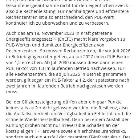
Gesamtenergieaufnahme nicht für den eigentlichen Zweck –
also die Rechenleistung. Für nachhaltigere und effizientere
Rechenzentren ist also entscheidend, den PUE-Wert
kontinuierlich zu überwachen und zu verbessern.
Auch das am 18. November 2023 in Kraft getretene
[2]
Energieeffizienzgesetz
(EnEfG) macht klare Vorgaben zu
PUE-Werten und damit zur Energieeffizienz von
Rechenzentren. So müssen Rechenzentren, die vor Juli 2026
in Betrieb gingen oder gehen, ab Juli 2027 einen PUE-Faktor
von 1,5 erreichen. Ab Juli 2030 müssen diese dann einen
PUE-Faktor von 1,3 im laufenden Betrieb nachweisen. Für
alle Rechenzentren, die ab Juli 2026 in Betrieb genommen
werden, gilt sogar ein PUE-Faktor ≤ 1,2, der spätestens nach
zwei Jahren im laufenden Betrieb nachgewiesen werden
muss.
Bei der Effizienzsteigerung dürfen aber ein paar Punkte
keinesfalls außer Acht gelassen werden: die Resilienz, also
die Ausfallsicherheit, die Verfügbarkeit im Fehlerfall und die
schnelle Wiederherstellbarkeit. Denn bei einem Ausfall der
Kühlung drohen nicht nur irreversible Schäden an der
kostspieligen IT-Hardware sowie ein erhöhtes Brandrisiko,
sondern auch ein Ausfall der gesamten IT-Infrastruktur. Das