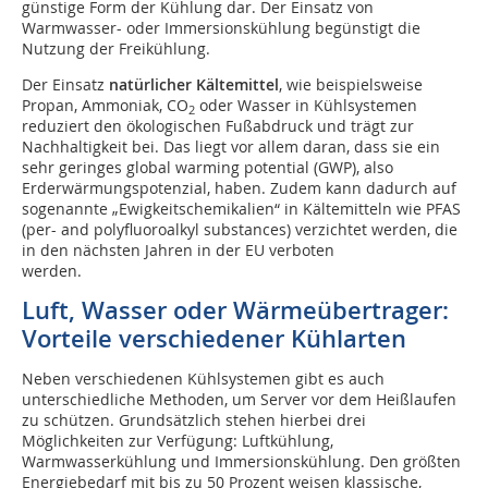
günstige Form der Kühlung dar. Der Einsatz von
Warmwasser- oder Immersionskühlung begünstigt die
Nutzung der Freikühlung.
Der Einsatz
natürlicher Kältemittel
, wie beispielsweise
Propan, Ammoniak, CO
oder Wasser in Kühlsystemen
2
reduziert den ökologischen Fußabdruck und trägt zur
Nachhaltigkeit bei. Das liegt vor allem daran, dass sie ein
sehr geringes global warming potential (GWP), also
Erderwärmungspotenzial, haben. Zudem kann dadurch auf
sogenannte „Ewigkeitschemikalien“ in Kältemitteln wie PFAS
(per- and polyfluoroalkyl substances) verzichtet werden, die
in den nächsten Jahren in der EU verboten
werden.
Luft, Wasser oder Wärmeüber­trager:
Vorteile verschiedener Kühlarten
Neben verschiedenen Kühlsystemen gibt es auch
unterschiedliche Methoden, um Server vor dem Heißlaufen
zu schützen. Grundsätzlich stehen hierbei drei
Möglichkeiten zur Verfügung: Luftkühlung,
Warmwasserkühlung und Immersionskühlung. Den größten
Energiebedarf mit bis zu 50 Prozent weisen klassische,