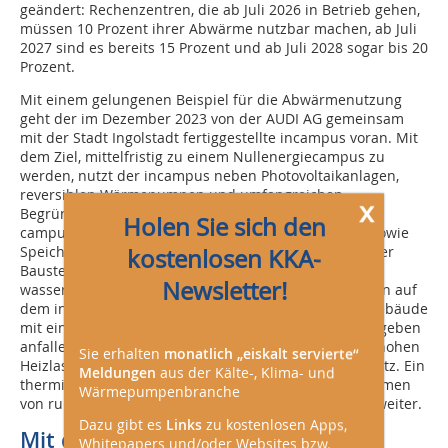
geändert: Rechenzentren, die ab Juli 2026 in Betrieb gehen,
müssen 10 Prozent ihrer Abwärme nutzbar machen, ab Juli
2027 sind es bereits 15 Prozent und ab Juli 2028 sogar bis 20
Prozent.
Mit einem gelungenen Beispiel für die Abwärmenutzung
geht der im Dezember 2023 von der AUDI AG gemeinsam
mit der Stadt Ingolstadt fertiggestellte incampus voran. Mit
dem Ziel, mittelfristig zu einem Nullenergiecampus zu
werden, nutzt der incampus neben Photovoltaikanlagen,
reversiblen Wärmepumpen und umfangreichen
x
Begrünungen unter anderem auch die Abwärme des
Holen Sie sich den
campuseigenen Rechenzentrums mit 8.000 Servern sowie
Speicher- und Netzwerkkomponenten. Ein wesentlicher
kostenlosen KKA-
Baustein dafür ist das sogenannte LowEx Netz: Dieses
Newsletter!
wasserbasierte Rohrleitungsnetz dient allen Gebäuden auf
dem incampus als Wärmequelle und Wärmesenke. Gebäude
mit einer hohen Kühllast – wie das Rechenzentrum – geben
anfallende Abwärme in das Netz, Gebäude mit einer hohen
Sie erhalten
monatlich „eiskalt servierte“
Heizlast entnehmen die nötige Energie dem LowEx-Netz. Ein
Meldungen
aus der Kälte-, Klima- und
thermischer Energiespeicher mit einem Fassungsvolumen
Wärmepumpenbranche
3
von rund 3.000 m
steigert die Energieeffizienz noch weiter.
Dazu gibt es
Links
zu kostenlosen Apps,
Mit der Zukunft rechnen
Whitepapers und/oder Websites bzw.