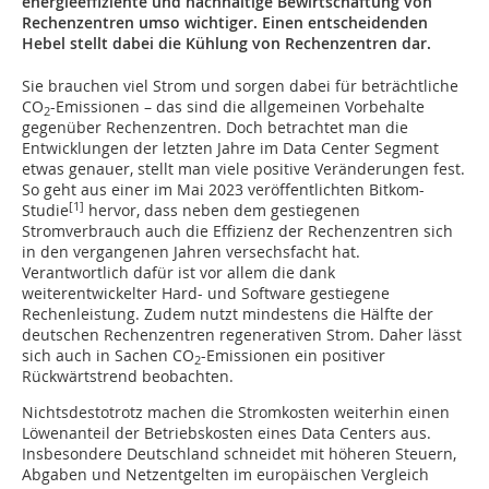
energieeffiziente und nachhaltige Bewirtschaftung von
Rechenzentren umso wichtiger. Einen entscheidenden
Hebel stellt dabei die Kühlung von Rechenzentren dar.
Sie brauchen viel Strom und sorgen dabei für beträchtliche
CO
-Emissionen – das sind die allgemeinen Vorbehalte
2
gegenüber Rechenzentren. Doch betrachtet man die
Entwicklungen der letzten Jahre im Data Center Segment
etwas genauer, stellt man viele positive Veränderungen fest.
So geht aus einer im Mai 2023 veröffentlichten Bitkom-
[1]
Studie
hervor, dass neben dem gestiegenen
Stromverbrauch auch die Effizienz der Rechenzentren sich
in den vergangenen Jahren versechsfacht hat.
Verantwortlich dafür ist vor allem die dank
weiterentwickelter Hard- und Software gestiegene
Rechenleistung. Zudem nutzt mindestens die Hälfte der
deutschen Rechenzentren regenerativen Strom. Daher lässt
sich auch in Sachen CO
-Emissionen ein positiver
2
Rückwärtstrend beobachten.
Nichtsdestotrotz machen die Stromkosten weiterhin einen
Löwenanteil der Betriebskosten eines Data Centers aus.
Insbesondere Deutschland schneidet mit höheren Steuern,
Abgaben und Netzentgelten im europäischen Vergleich