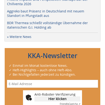
Chillventa 2026
Aggreko baut Präsenz in Deutschland mit neuem
Standort in Pfungstadt aus
BDR Thermea schließt vollständige Übernahme der
italienischen G.I. Holding ab
» Weitere News
KKA-Newsletter
✓ Einmal im Monat kostenlose News.
✓ Heft-Highlights – auch ohne Heft-Abo.
✓ Bei Nichtgefallen jederzeit zu kündigen.
Anti-Roboter-Verifizierung
Hier klicken
Friendly
Captcha ⇗