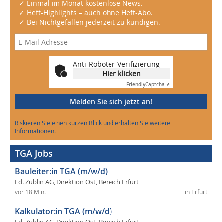
✓ Einmal im Monat kostenlose News.
✓ Heft-Highlights – auch ohne Heft-Abo.
✓ Bei Nichtgefallen jederzeit zu kündigen.
Anti-Roboter-Verifizierung
Hier klicken
Friendly
Captcha ⇗
Melden Sie sich jetzt an!
Riskieren Sie einen kurzen Blick und erhalten Sie weitere
Informationen.
TGA Jobs
Bauleiter:in TGA (m/w/d)
Ed. Züblin AG, Direktion Ost, Bereich Erfurt
vor 18 Min.
in Erfurt
Kalkulator:in TGA (m/w/d)
Ed. Züblin AG, Direktion Ost, Bereich Erfurt