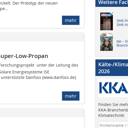
Weitere Fa
ickelt. Der Prototyp der neuen
e...
mehr
SHK Pro
SHK-H
tab – 
Branch
uper-Low-Propan
Kälte-/Klim
rschungsprojekt  unter der Leitung des
2026
 Solare Energiesysteme ISE
 unterstützte Danfoss (www.danfoss.de)
mehr
Finden Sie mehr
KKA-Branchenb
Klimatechnik!