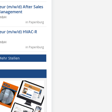
eur (m/w/d) After Sales
Management
GmbH
in Papenburg
ieur (m/w/d) HVAC-R
GmbH
in Papenburg
Mehr Stellen