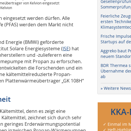
Gesellenprüfun
eübertrager von Kelvion eingesetzt
Sommerprüfung
 Kelvion
Feierliche Zeug
n eingesetzt werden dürfen. Alle
ersten Technik
fe (PFAS) werden dem Markt nicht
Klimasystemtec
Frische Impuls
nd Energie (BMWi) geförderte
Startups auf de
itut Solare Energiesysteme (
ISE
) hat
Aggreko baut P
rstellern und -zulieferern eine
neuem Standort
ärmepumpe mit Propan zu erforschen.
BDR Thermea sc
entwickelten die Forschenden und ein
Übernahme der 
 kältemittelreduzierte Propan-
ab
en Plattenwärmeübertrager „GK 108H“
» Weitere News
eit
KKA-
ältemittel, denn es zeigt eine
Kältemittel, zeichnet sich durch sehr
in geringes Erderwärmungspotential
✓ Einmal im M
✓ Heft-Highli
aben inzwischen Propan-Wärmepumpen