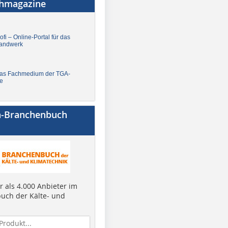
chmagazine
fi – Online-Portal für das
andwerk
Das Fachmedium der TGA-
e
a-Branchenbuch
 als 4.000 Anbieter im
uch der Kälte- und