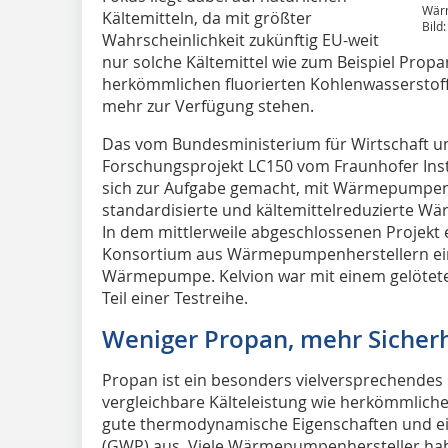
Wärm
Kältemitteln, da mit größter
Bild:
Wahrscheinlichkeit zukünftig EU-weit
nur solche Kältemittel wie zum Beispiel Propa
herkömmlichen fluorierten Kohlenwasserstof
mehr zur Verfügung stehen.
Das vom Bundesministerium für Wirtschaft u
Forschungsprojekt LC150 vom Fraunhofer Inst
sich zur Aufgabe gemacht, mit Wärmepumpenhe
standardisierte und kältemittelreduzierte W
In dem mittlerweile abgeschlossenen Projekt 
Konsortium aus Wärmepumpenherstellern eine
Wärmepumpe. Kelvion war mit einem gelötet
Teil einer Testreihe.
Weniger Propan, mehr Sicherh
Propan ist ein besonders vielversprechendes K
vergleichbare Kälteleistung wie herkömmliche 
gute thermodynamische Eigenschaften und e
(GWP) aus. Viele Wärmepumpenhersteller h