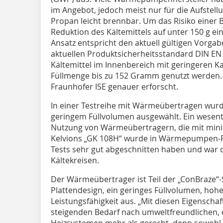
im Angebot, jedoch meist nur für die Aufstell
Propan leicht brennbar. Um das Risiko einer 
Reduktion des Kältemittels auf unter 150 g ei
Ansatz entspricht den aktuell gültigen Vorg
aktuellen Produktsicherheitsstandard DIN E
Kältemittel im Innenbereich mit geringeren K
Füllmenge bis zu 152 Gramm genutzt werden. 
Fraunhofer ISE genauer erforscht.
In einer Testreihe mit Wärmeübertragen wur
geringem Füllvolumen ausgewählt. Ein wesentl
Nutzung von Wärmeübertragern, die mit minim
Kelvions „GK 108H“ wurde in Wärmepumpen-Pil
Tests sehr gut abgeschnitten haben und war d
Kältekreisen.
Der Wärmeübertrager ist Teil der „ConBraze“-
Plattendesign, ein geringes Füllvolumen, hohe
Leistungsfähigkeit aus. „Mit diesen Eigenscha
steigenden Bedarf nach umweltfreundlichen, e