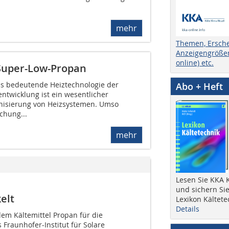
mehr
Themen, Ersch
Anzeigengrößen
online) etc.
uper-Low-Propan
 bedeutende Heiztechnologie der
Abo + Heft
ntwicklung ist ein wesentlicher
onisierung von Heizsystemen. Umso
chung...
mehr
Lesen Sie KKA K
und sichern Sie
elt
Lexikon Kältete
Details
m Kältemittel Propan für die
Fraunhofer-In­stitut für Solare