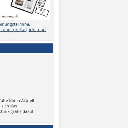
einungstermine,
 und -preise (print und
älte Klima Aktuell
 sich das
chnik gratis dazu!