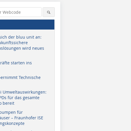
sich der bluu unit an:
zukunftssichere
slösungen wird neues
äfte starten ins
bernimmt Technische
ei Umweltauswirkungen:
EPDs für das gesamte
o bereit
pumpen für
user – Fraunhofer ISE
ungskonzepte