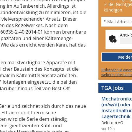
✓ Bei Nichtgef
ung im Außenbereich. Allerdings ist
kündigen.
Brandentwicklung zu minimieren, ist die
n vielversprechender Ansatz. Dieser
aben des Regelwerkes. Nach dem
N 60335-2-40:2014-01 können brennbare
Anti-R
apazitäten und einer Kältemenge-
Wie das erreicht werden kann, hat das
Melden 
den marktverfügbare Apparate mit
icher Baustein des Konzepts ist die
Riskieren Sie eine
alem Kältemitteleinsatz arbeiten.
weitere Informatio
otanlagen eingesetzt, die bei den
TGA Jobs
arüber hinaus Teil von Best-Off
Mechatroniker
(m/w/d) oder
Serie und zeichnet sich durch das neue
Instandhaltun
 Effizienz und thermische
Lagertechnik
ften wird die Serie dem ständig
Delticom AG
nergieeffizienten Kühl- und
vor 10 h