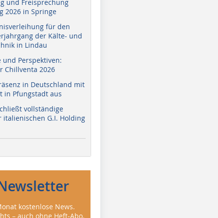
g und Freisprechung
 2026 in Springe
nisverleihung für den
erjahrgang der Kälte- und
hnik in Lindau
e und Perspektiven:
r Chillventa 2026
räsenz in Deutschland mit
 in Pfungstadt aus
hließt vollständige
italienischen G.I. Holding
Newsletter
onat kostenlose News.
ghts – auch ohne Heft-Abo.