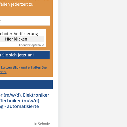
allen jederzeit zu
oboter-Verifizierung
Hier klicken
Friendly
Captcha ⇗
Sie sich jetzt an!
n kurzen Blick und erhalten Sie
nen.
 (m/w/d), Elektroniker
 Techniker (m/w/d)
g - automatisierte
in Sehnde