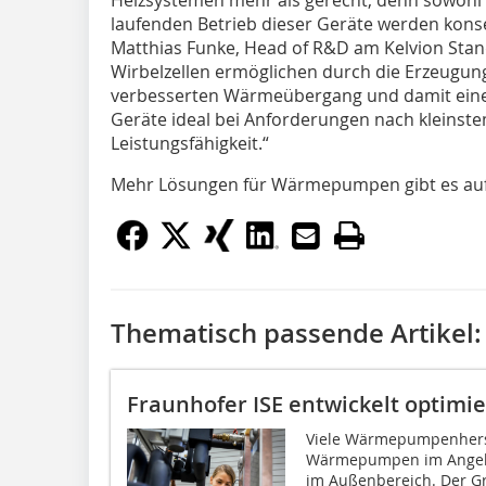
Heizsystemen mehr als gerecht, denn sowohl b
laufenden Betrieb dieser Geräte werden kons
Matthias Funke, Head of R&D am Kelvion Stand
Wirbelzellen ermöglichen durch die Erzeugun
verbesserten Wärmeübergang und damit eine e
Geräte ideal bei Anforderungen nach kleins
Leistungsfähigkeit.“
Mehr Lösungen für Wärmepumpen gibt es au
Thematisch passende Artikel:
Fraunhofer ISE entwickelt optimi
Viele Wärmepumpenherst
Wärmepumpen im Angebot
im Außenbereich. Der Gr