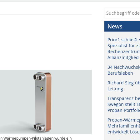
News
Prior1 schließt 
Spezialist für 
Rechenzentrum
Allianzmitglied
34 Nachwuchskr
Berufsleben
Richard Sieg ü
Leitung
Transparenz b
Swegon stellt 
Propan-Portfoli
Propan-Wärme
Mehrfamilienhä
entwickelt Lös
en Wärmepumpen-Pilotanlagen wurde ein