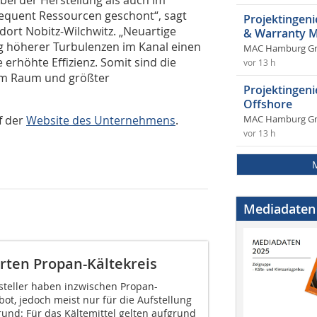
ei der Herstellung als auch im
equent Ressourcen geschont“, sagt
Projektingeni
ort Nobitz-Wilchwitz. „Neuartige
& Warranty 
g höherer Turbulenzen im Kanal einen
MAC Hamburg 
rhöhte Effizienz. Somit sind die
vor 13 h
tem Raum und größter
Projektingen
Offshore
f der
Website des Unternehmens
.
MAC Hamburg 
vor 13 h
Mediadaten
erten Propan-Kältekreis
eller haben inzwischen Propan-
, jedoch meist nur für die Aufstellung
und: Für das Kältemittel gelten aufgrund