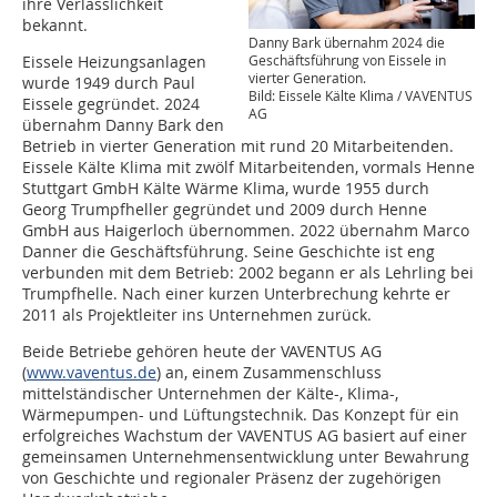
ihre Verlässlichkeit
bekannt.
Danny Bark übernahm 2024 die
Geschäftsführung von Eissele in
Eissele Heizungsanlagen
vierter Generation.
wurde 1949 durch Paul
Bild: Eissele Kälte Klima / VAVENTUS
Eissele gegründet. 2024
AG
übernahm Danny Bark den
Betrieb in vierter Generation mit rund 20 Mitarbeitenden.
Eissele Kälte Klima mit zwölf Mitarbeitenden, vormals Henne
Stuttgart GmbH Kälte Wärme Klima, wurde 1955 durch
Georg Trumpfheller gegründet und 2009 durch Henne
GmbH aus Haigerloch übernommen. 2022 übernahm Marco
Danner die Geschäftsführung. Seine Geschichte ist eng
verbunden mit dem Betrieb: 2002 begann er als Lehrling bei
Trumpfhelle. Nach einer kurzen Unterbrechung kehrte er
2011 als Projektleiter ins Unternehmen zurück.
Beide Betriebe gehören heute der VAVENTUS AG
(
www.vaventus.de
) an, einem Zusammenschluss
mittelständischer Unternehmen der Kälte-, Klima-,
Wärmepumpen- und Lüftungstechnik. Das Konzept für ein
erfolgreiches Wachstum der VAVENTUS AG basiert auf einer
gemeinsamen Unternehmensentwicklung unter Bewahrung
von Geschichte und regionaler Präsenz der zugehörigen