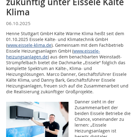
zukünftig unter Eissele Kälte
Klima
06.10.2025
Henne Stuttgart GmbH Kälte Wärme Klima heißt seit dem
01.10.2025 Eissele Kälte- und Klimatechnik GmbH
(
www.eissele-klima.de
). Gemeinsam mit dem Fachbetrieb
Eissele Heizungsanlagen GmbH (
www.eissele-
heizungsanlagen.de
) aus dem benachbarten Weinstadt-
Strümpfelbach bietet die Dachmarke „Eissele“ folglich das
komplette Spektrum an Kälte-, Klima- und
Heizungslösungen. Marco Danner, Geschäftsführer Eissele
Kälte Klima, und Danny Bark, Geschäftsführer Eissele
Heizungsanlagen, freuen sich auf die Zusammenarbeit und
die Realisierung zukünftiger Großprojekte.
Danner sieht in der
Zusammenarbeit der
beiden Eissele Betriebe die
Chance, voneinander zu
lernen: „Eissele
Heizungsanlagen ist
bereits digitaler