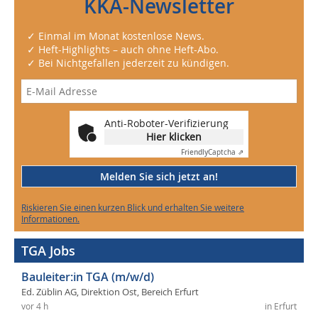
KKA-Newsletter
✓ Einmal im Monat kostenlose News.
✓ Heft-Highlights – auch ohne Heft-Abo.
✓ Bei Nichtgefallen jederzeit zu kündigen.
Anti-Roboter-Verifizierung
Hier klicken
Friendly
Captcha ⇗
Melden Sie sich jetzt an!
Riskieren Sie einen kurzen Blick und erhalten Sie weitere
Informationen.
TGA Jobs
Bauleiter:in TGA (m/w/d)
Ed. Züblin AG, Direktion Ost, Bereich Erfurt
vor 4 h
in Erfurt