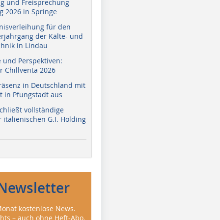
g und Freisprechung
 2026 in Springe
nisverleihung für den
erjahrgang der Kälte- und
hnik in Lindau
e und Perspektiven:
r Chillventa 2026
räsenz in Deutschland mit
 in Pfungstadt aus
hließt vollständige
italienischen G.I. Holding
Newsletter
onat kostenlose News.
ghts – auch ohne Heft-Abo.