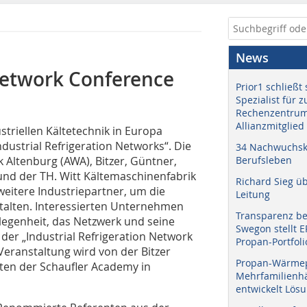
News
 Network Conference
Prior1 schließt 
Spezialist für 
Rechenzentrum
Allianzmitglied
ustriellen Kältetechnik in Europa
ndustrial Refrigeration Networks“. Die
34 Nachwuchskr
 Altenburg (AWA), Bitzer, Güntner,
Berufsleben
 und der TH. Witt Kältemaschinenfabrik
Richard Sieg ü
eitere Industriepartner, um die
Leitung
stalten. Interessierten Unternehmen
Transparenz b
Gelegenheit, das Netzwerk und seine
Swegon stellt 
der „Industrial Refrigeration Network
Propan-Portfoli
Veranstaltung wird von der Bitzer
Propan-Wärme
en der Schaufler Academy in
Mehrfamilienhä
entwickelt Lös