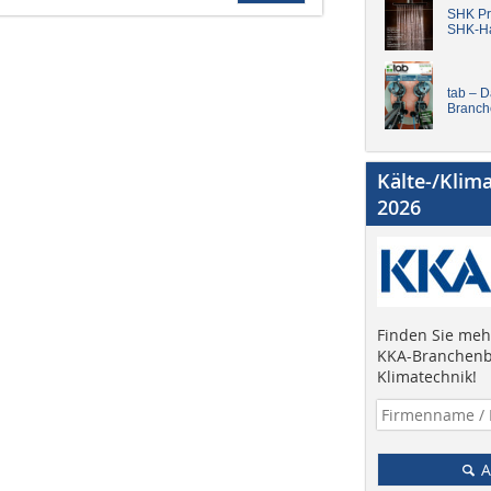
SHK Pro
SHK-H
tab – 
Branch
Kälte-/Klim
2026
Finden Sie mehr
KKA-Branchenb
Klimatechnik!
A