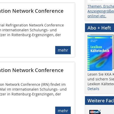
Themen, Ersch
ration Network Conference
Anzeigengrößen
online) etc.
trial Refrigeration Network Conference
Abo + Heft
m internationalen Schulungs- und
tzer in Rottenburg-Ergenzingen, der
mehr
ration Network Conference
Lesen Sie KKA K
und sichern Sie
Lexikon Kältete
tion Network Conference (IRN) findet im
Details
 Mal im internationalen Schulungs- und
tzer in Rottenburg-Ergenzingen, der
Weitere Fa
mehr