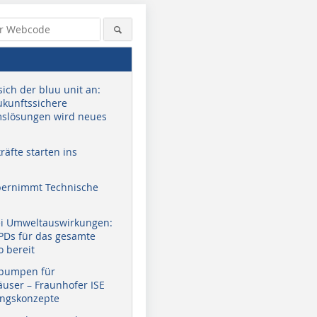
sich der bluu unit an:
zukunftssichere
slösungen wird neues
äfte starten ins
bernimmt Technische
ei Umweltauswirkungen:
EPDs für das gesamte
o bereit
pumpen für
user – Fraunhofer ISE
ungskonzepte