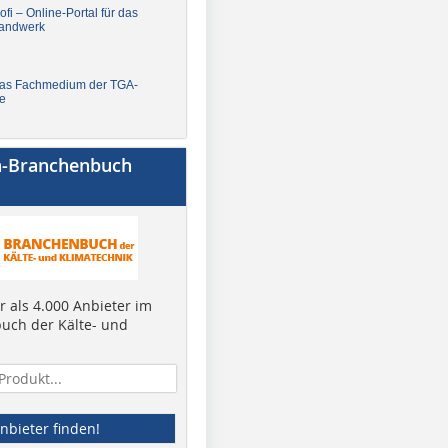
fi – Online-Portal für das
andwerk
Das Fachmedium der TGA-
e
a-Branchenbuch
 als 4.000 Anbieter im
uch der Kälte- und
nbieter finden!