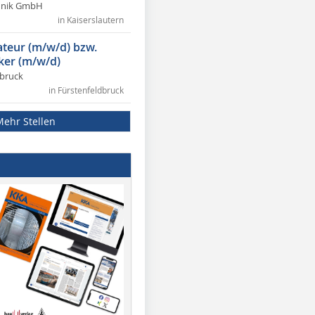
chnik GmbH
in Kaiserslautern
lateur (m/w/d) bzw.
ker (m/w/d)
dbruck
in Fürstenfeldbruck
Mehr Stellen