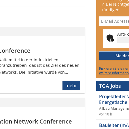
✓ Bei Nichtgef
kündigen.
Anti-R
 Conference
Melden 
ältemittel in der industriellen
oranzutreiben  das ist das Ziel des neuen
Riskieren Sie eine
Networks. Die Initiative wurde von...
weitere Informatio
mehr
TGA Jobs
Projektleite
Energetische
Allbau Manageme
vor 10 h
ration Network Conference
Bauleiter (m/