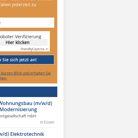
allen jederzeit zu
oboter-Verifizierung
Hier klicken
Friendly
Captcha ⇗
Sie sich jetzt an!
n kurzen Blick und erhalten Sie
nen.
r Wohnungsbau (m/w/d)
 Modernisierung
ntgesellschaft mbH
in Essen
w/d) Elektrotechnik