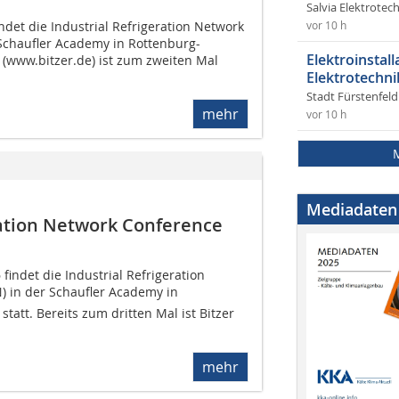
Salvia Elektrote
indet die Industrial Refrigeration Network
vor 10 h
 Schaufler Academy in Rottenburg-
Elektroinstal
r (www.bitzer.de) ist zum zweiten Mal
Elektrotechni
Stadt Fürstenfel
mehr
vor 10 h
Mediadaten
ration Network Conference
 findet die Industrial Refrigeration
 in der Schaufler Academy in
tatt. Bereits zum dritten Mal ist Bitzer
mehr