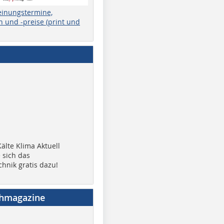
einungstermine,
 und -preise (print und
älte Klima Aktuell
 sich das
chnik gratis dazu!
chmagazine