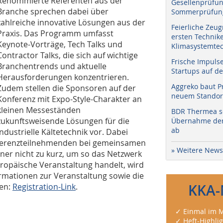
Renommierte Referenten aus der
Gesellenprüfun
Branche sprechen dabei über
Sommerprüfung
zahlreiche innovative Lösungen aus der
Feierliche Zeug
Praxis. Das Programm umfasst
ersten Technik
Keynote-Vorträge, Tech Talks und
Klimasystemtec
Contractor Talks, die sich auf wichtige
Frische Impuls
Branchentrends und aktuelle
Startups auf de
Herausforderungen konzentrieren.
Aggreko baut P
Zudem stellen die Sponsoren auf der
neuem Standort
Konferenz mit Expo-Style-Charakter an
kleinen Messeständen
BDR Thermea sc
zukunftsweisende Lösungen für die
Übernahme der 
ab
industrielle Kältetechnik vor. Dabei
ferenzteilnehmenden bei gemeinsamen
» Weitere News
er nicht zu kurz, um so das Netzwerk
ropäische Veranstaltung handelt, wird
rmationen zur Veranstaltung sowie die
den:
Registration-Link
.
KKA-
✓ Einmal im M
✓ Heft-Highli