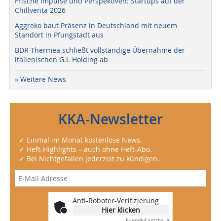
Frische Impulse und Perspektiven: Startups auf der
Chillventa 2026
Aggreko baut Präsenz in Deutschland mit neuem
Standort in Pfungstadt aus
BDR Thermea schließt vollständige Übernahme der
italienischen G.I. Holding ab
» Weitere News
KKA-Newsletter
✓ Einmal im Monat kostenlose News.
✓ Heft-Highlights – auch ohne Heft-Abo.
✓ Bei Nichtgefallen jederzeit zu kündigen.
Anti-Roboter-Verifizierung
Hier klicken
Friendly
Captcha ⇗