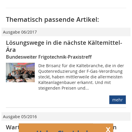
Thematisch passende Artikel:
Ausgabe 06/2017
Lösungswege in die nächste Kältemittel-
Ära
Bundesweiter Frigotechnik-Praxistreff
Die Brisanz für die Kältebranche, die in der
Quotenreduzierung der F-Gas-Verordnung
steckt, haben mittlerweile die allermeisten
Kälteanlagenbauer erkannt. Und mit
steigenden Preisen und...
mehr
Ausgabe 05/2016
Wartung von Anlagen mit alternativen
x