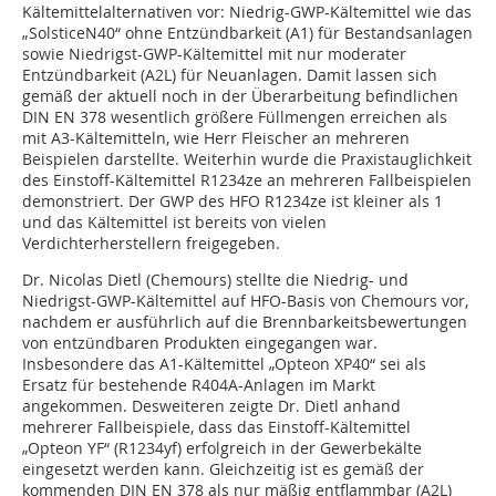
Kältemittelalternativen vor: Niedrig-GWP-Kältemittel wie das
„SolsticeN40“ ohne Entzündbarkeit (A1) für Bestandsanlagen
sowie Niedrigst-GWP-Kältemittel mit nur moderater
Entzündbarkeit (A2L) für Neuanlagen. Damit lassen sich
gemäß der aktuell noch in der Überarbeitung befindlichen
DIN EN 378 wesentlich größere Füllmengen erreichen als
mit A3-Kältemitteln, wie Herr Fleischer an mehreren
Beispielen darstellte. Weiterhin wurde die Praxistauglichkeit
des Einstoff-Kältemittel R1234ze an mehreren Fallbeispielen
demonstriert. Der GWP des HFO R1234ze ist kleiner als 1
und das Kältemittel ist bereits von vielen
Verdichterherstellern freigegeben.
Dr. Nicolas Dietl (Chemours) stellte die Niedrig- und
Niedrigst-GWP-Kältemittel auf HFO-Basis von Chemours vor,
nachdem er ausführlich auf die Brennbarkeitsbewertungen
von entzündbaren Produkten eingegangen war.
Insbesondere das A1-Kältemittel „Opteon XP40“ sei als
Ersatz für bestehende R404A-Anlagen im Markt
angekommen. Desweiteren zeigte Dr. Dietl anhand
mehrerer Fallbeispiele, dass das Einstoff-Kältemittel
„Opteon YF“ (R1234yf) erfolgreich in der Gewerbekälte
eingesetzt werden kann. Gleichzeitig ist es gemäß der
kommenden DIN EN 378 als nur mäßig entflammbar (A2L)