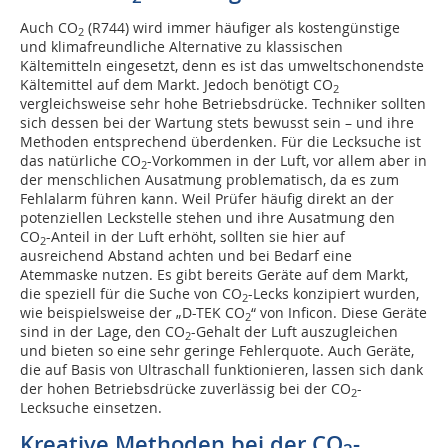
Auch CO
(R744) wird immer häufiger als kostengünstige
2
und klimafreundliche Alternative zu klassischen
Kältemitteln eingesetzt, denn es ist das umweltschonendste
Kältemittel auf dem Markt. Jedoch benötigt CO
2
vergleichsweise sehr hohe Betriebsdrücke. Techniker sollten
sich dessen bei der Wartung stets bewusst sein – und ihre
Methoden entsprechend überdenken. Für die Lecksuche ist
das natürliche CO
-Vorkommen in der Luft, vor allem aber in
2
der menschlichen Ausatmung problematisch, da es zum
Fehlalarm führen kann. Weil Prüfer häufig direkt an der
potenziellen Leckstelle stehen und ihre Ausatmung den
CO
-Anteil in der Luft erhöht, sollten sie hier auf
2
ausreichend Abstand achten und bei Bedarf eine
Atemmaske nutzen. Es gibt bereits Geräte auf dem Markt,
die speziell für die Suche von CO
-Lecks konzipiert wurden,
2
wie beispielsweise der „D-TEK CO
“ von Inficon. Diese Geräte
2
sind in der Lage, den CO
-Gehalt der Luft auszugleichen
2
und bieten so eine sehr geringe Fehlerquote. Auch Geräte,
die auf Basis von Ultraschall funktionieren, lassen sich dank
der hohen Betriebsdrücke zuverlässig bei der CO
-
2
Lecksuche einsetzen.
Kreative Methoden bei der CO
-