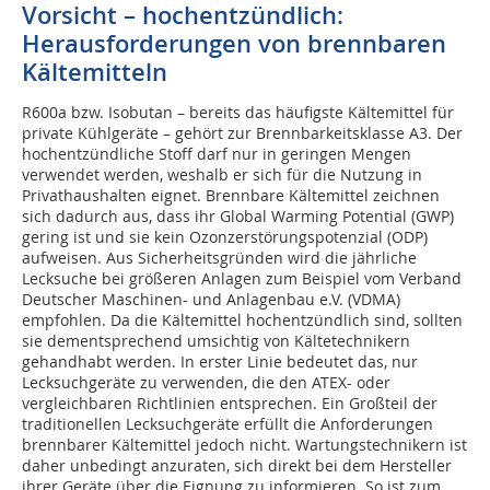
Vorsicht – hochentzündlich:
Herausforderungen von brennbaren
Kältemitteln
R600a bzw. Isobutan – bereits das häufigste Kältemittel für
private Kühlgeräte – gehört zur Brennbarkeitsklasse A3. Der
hochentzündliche Stoff darf nur in geringen Mengen
verwendet werden, weshalb er sich für die Nutzung in
Privathaushalten eignet. Brennbare Kältemittel zeichnen
sich dadurch aus, dass ihr Global Warming Potential (GWP)
gering ist und sie kein Ozonzerstörungspotenzial (ODP)
aufweisen. Aus Sicherheitsgründen wird die jährliche
Lecksuche bei größeren Anlagen zum Beispiel vom Verband
Deutscher Maschinen- und Anlagenbau e.V. (VDMA)
empfohlen. Da die Kältemittel hochentzündlich sind, sollten
sie dementsprechend umsichtig von Kältetechnikern
gehandhabt werden. In erster Linie bedeutet das, nur
Lecksuchgeräte zu verwenden, die den ATEX- oder
vergleichbaren Richtlinien entsprechen. Ein Großteil der
traditionellen Lecksuchgeräte erfüllt die Anforderungen
brennbarer Kältemittel jedoch nicht. Wartungstechnikern ist
daher unbedingt anzuraten, sich direkt bei dem Hersteller
ihrer Geräte über die Eignung zu informieren. So ist zum