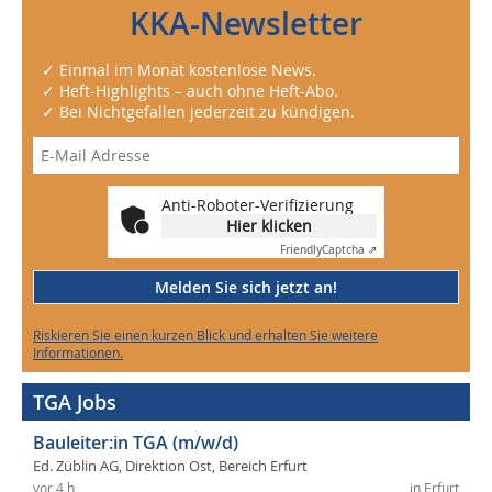
KKA-Newsletter
✓ Einmal im Monat kostenlose News.
✓ Heft-Highlights – auch ohne Heft-Abo.
✓ Bei Nichtgefallen jederzeit zu kündigen.
Anti-Roboter-Verifizierung
Hier klicken
Friendly
Captcha ⇗
Melden Sie sich jetzt an!
Riskieren Sie einen kurzen Blick und erhalten Sie weitere
Informationen.
TGA Jobs
Bauleiter:in TGA (m/w/d)
Ed. Züblin AG, Direktion Ost, Bereich Erfurt
vor 4 h
in Erfurt