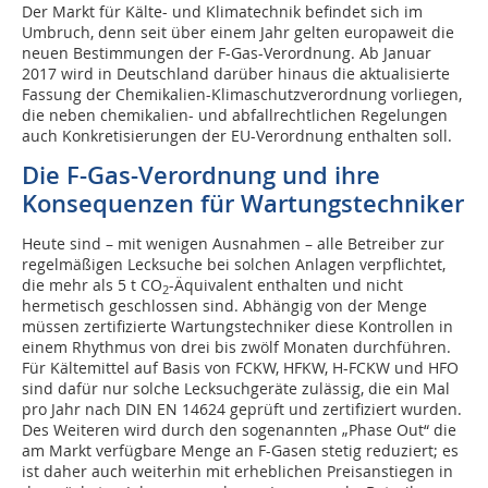
Der Markt für Kälte- und Klimatechnik befindet sich im
Umbruch, denn seit über einem Jahr gelten europaweit die
neuen Bestimmungen der F-Gas-Verordnung. Ab Januar
2017 wird in Deutschland darüber hinaus die aktualisierte
Fassung der Chemikalien-Klimaschutzverordnung vorliegen,
die neben chemikalien- und abfallrechtlichen Regelungen
auch Konkretisierungen der EU-Verordnung enthalten soll.
Die F-Gas-Verordnung und ihre
Konsequenzen für Wartungstechniker
Heute sind – mit wenigen Ausnahmen – alle Betreiber zur
regelmäßigen Lecksuche bei solchen Anlagen verpflichtet,
die mehr als 5 t CO
-Äquivalent enthalten und nicht
2
hermetisch geschlossen sind. Abhängig von der Menge
müssen zertifizierte Wartungstechniker diese Kontrollen in
einem Rhythmus von drei bis zwölf Monaten durchführen.
Für Kältemittel auf Basis von FCKW, HFKW, H-FCKW und HFO
sind dafür nur solche Lecksuchgeräte zulässig, die ein Mal
pro Jahr nach DIN EN 14624 geprüft und zertifiziert wurden.
Des Weiteren wird durch den sogenannten „Phase Out“ die
am Markt verfügbare Menge an F-Gasen stetig reduziert; es
ist daher auch weiterhin mit erheblichen Preisanstiegen in