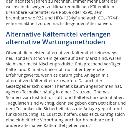
den nächsten Jahren zu rechnen. Immer mehr Betreiber
wechseln deswegen zu klimafreundlichen Kältemitteln.
Brennbare Kältemittel wie R600a oder R290, semi-
brennbare wie R32 und HFO-1234yf und auch CO
(R744)
2
gehören aktuell zu den nächstliegenden Alternativen.
Alternative Kältemittel verlangen
alternative Wartungsmethoden
Obwohl die meisten alternativen Kältemittel keineswegs
neu, sondern schon einige Zeit auf dem Markt sind, waren
sie bisher meist Nischenprodukte. Entsprechend verfügen
Kälte- und Klimatechniker oft nur über begrenzte
Erfahrungswerte, wenn es darum geht, Anlagen mit
alternativen Kältemitteln zu warten. Da auch der
Gesetzgeber sich dieser Thematik kaum angenommen hat,
agieren Techniker häufig in einer Grauzone. Thomas
Schnerr vom Institut für Luft- und Kältetechnik betont aber:
„Regularien sind wichtig, denn sie geben dem Betreiber und
dem Techniker die Sicherheit, dass die Anlage geprüft und
funktionstüchtig ist. Es ist zu hoffen, dass es zukünftig solch
eine einheitliche Verordnung auch für brennbare und
andere alternative Kältemittel geben wird.“