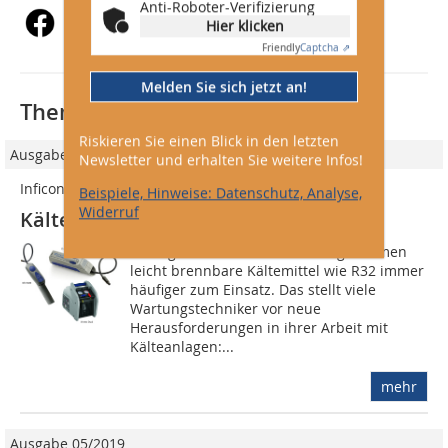
Anti-Roboter-Verifizierung
Hier klicken
Friendly
Captcha ⇗
Melden Sie sich jetzt an!
Thematisch passende Artikel:
Riskieren Sie einen Blick in den letzten
Ausgabe 05/2016
Newsletter und erhalten Sie weitere Infos!
Inficon
Beispiele, Hinweise: Datenschutz, Analyse,
Widerruf
Kältemittel-Wartungsgeräte
Im Zuge der F-Gase-Verordnung kommen
leicht brennbare Kältemittel wie R32 immer
häufiger zum Einsatz. Das stellt viele
Wartungstechniker vor neue
Herausforderungen in ihrer Arbeit mit
Kälteanlagen:...
mehr
Ausgabe 05/2019