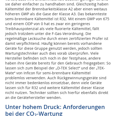
sie daher einfacher zu handhaben sind. Gleichzeitig haben
Kältemittel der Brennbarkeitsklasse A2 aber einen weitaus
höheren GWP als die Gase der Klasse A3. Das bekannteste
semi-brennbare Kältemittel ist R32. Mit einem GWP von 675
und einem ODP von 0 hat es zwar ein geringeres
Treibhauspotenzial als viele fluorierte Kältemittel, fällt
jedoch trotzdem unter die F-Gas-Verordnung. Die
regelmäßige Lecksuche durch einen zertifizierten Prüfer ist
damit verpflichtend. Häufig können bereits vorhandene
Geräte für diese Gruppe genutzt werden, jedoch sollten
Wartungstechniker auch dies vorab überprüfen. Viele
Hersteller befinden sich noch in der Testphase, andere
haben ihre Geräte bereits für den Gebrauch freigegeben: So
lassen sich zum Beispiel der „D-TEK Select“ und der „TEK-
Mate“ von Inficon für semi-brennbare Kältemittel
problemlos verwenden. Auch Rückgewinnungsgeräte sind
nicht immer bedenkenlos einsetzbar, denn viele Geräte
lassen sich für R32 und weitere Kältemittel dieser Klasse
nicht nutzen. Techniker sollten sich hierfür ebenfalls direkt
an die Gerätehersteller wenden.
Unter hohem Druck: Anforderungen
bei der CO
-Wartung
2