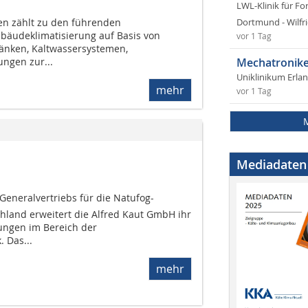
LWL-Klinik für Fo
n zählt zu den führenden
Dortmund - Wilfri
bäudeklimatisierung auf Basis von
vor 1 Tag
änken, Kaltwassersystemen,
Mechatronike
gen zur...
Uniklinikum Erla
mehr
vor 1 Tag
Mediadaten
neralvertriebs für die Natufog-
chland erweitert die Alfred Kaut GmbH ihr
ungen im Bereich der
 Das...
mehr