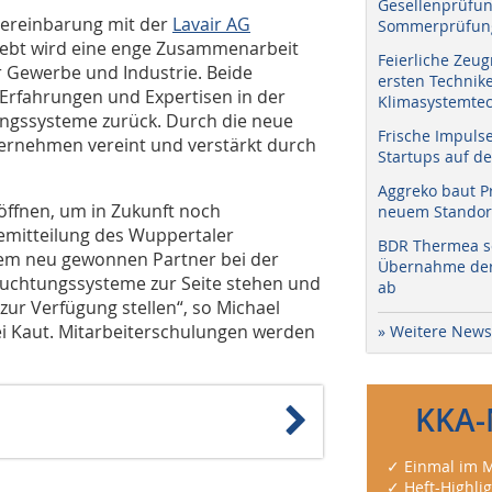
Gesellenprüfun
vereinbarung mit der
Lavair AG
Sommerprüfung
rebt wird eine enge Zusammenarbeit
Feierliche Zeug
r Gewerbe und Industrie. Beide
ersten Technik
 Erfahrungen und Expertisen in der
Klimasystemtec
ungssysteme zurück. Durch die neue
Frische Impuls
ernehmen vereint und verstärkt durch
Startups auf de
Aggreko baut P
röffnen, um in Zukunft noch
neuem Standort
ssemitteilung des Wuppertaler
BDR Thermea sc
em neu gewonnen Partner bei der
Übernahme der 
uchtungssysteme zur Seite stehen und
ab
zur Verfügung stellen“, so Michael
ei Kaut. Mitarbeiterschulungen werden
» Weitere News
KKA-
✓ Einmal im M
✓ Heft-Highli