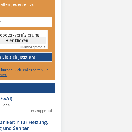
allen jederzeit zu
oboter-Verifizierung
Hier klicken
Friendly
Captcha ⇗
Sie sich jetzt an!
n kurzen Blick und erhalten Sie
nen.
/w/d)
Juliana
in Wuppertal
niker:in für Heizung,
g und Sanitär