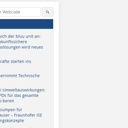
sich der bluu unit an:
zukunftssichere
slösungen wird neues
äfte starten ins
bernimmt Technische
ei Umweltauswirkungen:
EPDs für das gesamte
o bereit
pumpen für
user – Fraunhofer ISE
ungskonzepte