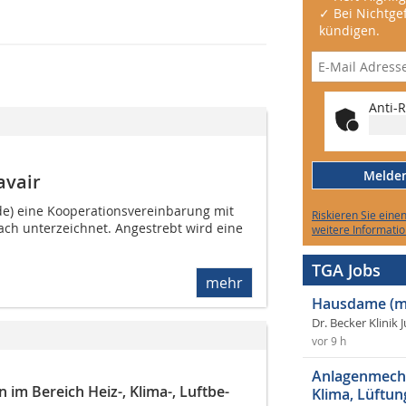
✓ Bei Nichtgef
kündigen.
Anti-R
Melden 
avair
de) eine Kooperationsvereinbarung mit
Riskieren Sie eine
ach unterzeichnet. Angestrebt wird eine
weitere Informatio
TGA Jobs
mehr
Hausdame (m
Dr. Becker Klinik 
vor 9 h
Anlagenmecha
 Bereich Heiz-, Klima-, ­­­Luftbe-
Klima, Lüftun