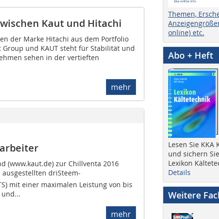
Themen, Ersch
zwischen Kaut und Hitachi
Anzeigengrößen
online) etc.
en der Marke Hitachi aus dem Portfolio
Group und KAUT steht für Stabilität und
Abo + Heft
ehmen sehen in der vertieften
mehr
Lesen Sie KKA K
arbeiter
und sichern Sie
Lexikon Kältete
 (www.kaut.de) zur Chillventa 2016
Details
ausgestellten driSteem-
) mit einer maximalen Leistung von bis
Weitere Fa
und...
mehr