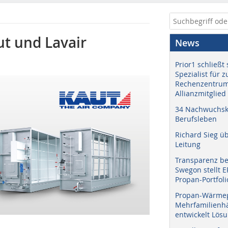
t und Lavair
News
Prior1 schließt 
Spezialist für 
Rechenzentrum
Allianzmitglied
34 Nachwuchskr
Berufsleben
Richard Sieg ü
Leitung
Transparenz b
Swegon stellt 
Propan-Portfoli
Propan-Wärme
Mehrfamilienhä
entwickelt Lös