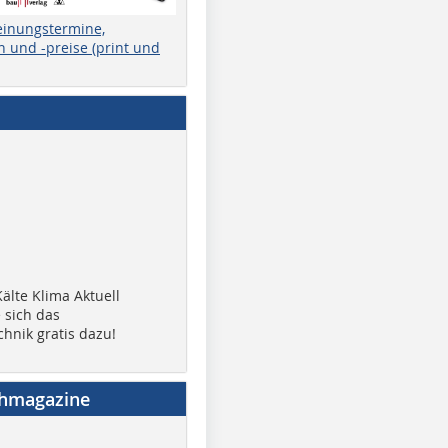
einungstermine,
 und -preise (print und
älte Klima Aktuell
 sich das
chnik gratis dazu!
chmagazine