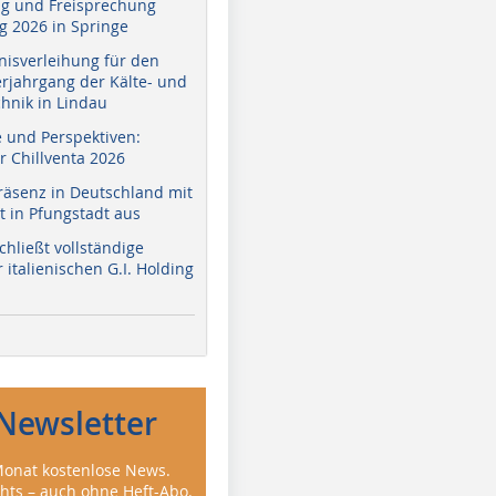
g und Freisprechung
 2026 in Springe
nisverleihung für den
erjahrgang der Kälte- und
hnik in Lindau
e und Perspektiven:
r Chillventa 2026
räsenz in Deutschland mit
 in Pfungstadt aus
hließt vollständige
italienischen G.I. Holding
Newsletter
onat kostenlose News.
ghts – auch ohne Heft-Abo.