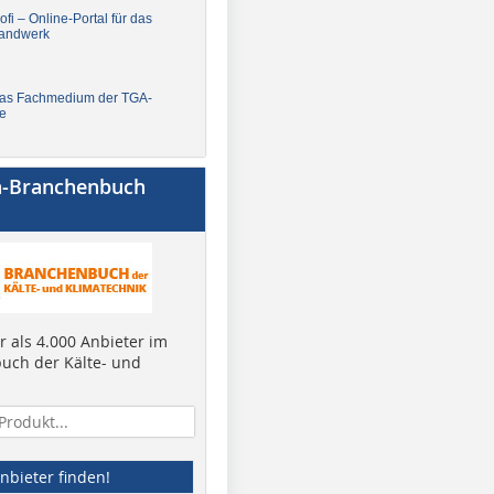
fi – Online-Portal für das
andwerk
Das Fachmedium der TGA-
e
a-Branchenbuch
 als 4.000 Anbieter im
uch der Kälte- und
nbieter finden!