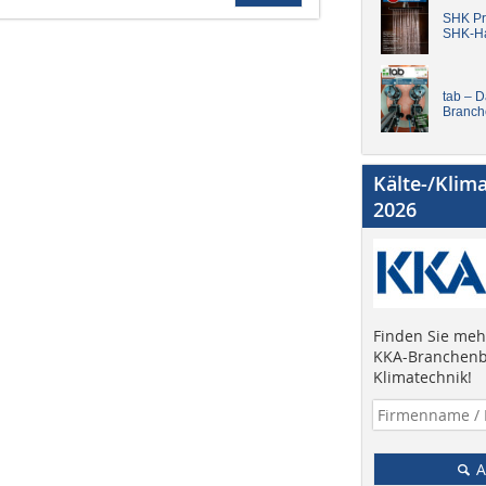
SHK Pro
SHK-H
tab – 
Branch
Kälte-/Klim
2026
Finden Sie mehr
KKA-Branchenb
Klimatechnik!
A