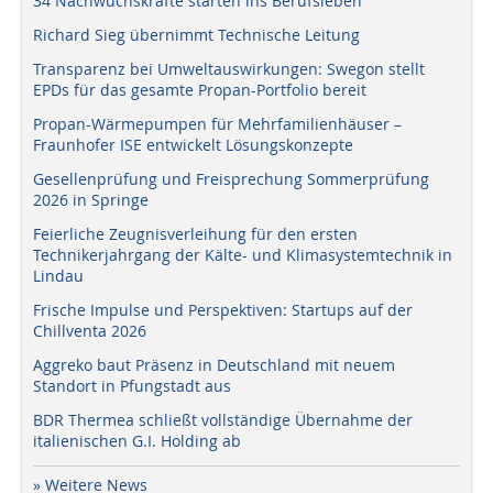
34 Nachwuchskräfte starten ins Berufsleben
Richard Sieg übernimmt Technische Leitung
Transparenz bei Umweltauswirkungen: Swegon stellt
EPDs für das gesamte Propan-Portfolio bereit
Propan-Wärmepumpen für Mehrfamilienhäuser –
Fraunhofer ISE entwickelt Lösungskonzepte
Gesellenprüfung und Freisprechung Sommerprüfung
2026 in Springe
Feierliche Zeugnisverleihung für den ersten
Technikerjahrgang der Kälte- und Klimasystemtechnik in
Lindau
Frische Impulse und Perspektiven: Startups auf der
Chillventa 2026
Aggreko baut Präsenz in Deutschland mit neuem
Standort in Pfungstadt aus
BDR Thermea schließt vollständige Übernahme der
italienischen G.I. Holding ab
» Weitere News