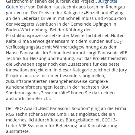
Gastronomie“ sahen die Juroren das Projekt „
Burghotel
Gutenfels
“ von Dahlen Haustechnik aus Lorch im Rheingau
ganz vorne. Der Preis in der Kategorie „Einzelhandel“ ging
an den Leberkäs Drive-in mit Schnellimbiss und Produktion
der Metzgerei Weinbuch in der Gemeinde Öpfingen in
Baden-Württemberg. Bei der Kühlung der
Produktionsprozesse setzte der Meisterfachbetrieb Hutter
Kälte Klima Service gemeinsam mit dem Kunden auf CO
-
2
Verflüssigungsätze mit Wärmerückgewinnung aus dem
Hause Panasonic. Im Schnellrestaurant sorgt Panasonic VRF-
Technik für Heizung und Kühlung. Für das Projekt heimsten
die Schwaben sogar noch den Zusatzpreis für das beste
Innovationsprojekt ein. In dieser Kategorie zeichnet die Jury
Projekte aus, die mit einer besonders originellen,
zukunftsorientierten Herangehensweise komplexe
Kundenanforderungen lösen. In der nächsten KKA
Sonderausgabe „Gewerbekälte“ finden Sie dazu einen
ausführlichen Bericht.
Der PRO Award „Best Panasonic Solution“ ging an die Firma
RGS Technischer Service GmbH aus Ingolstadt, die ein
modernes, lichtdurchflutetes Bürogebäude mit ECOi 3-
Leiter-VRF-Systemen für Beheizung und Klimatisierung
ausstattete.