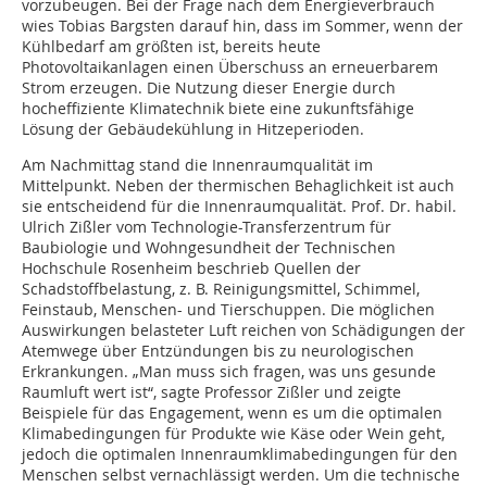
vorzubeugen. Bei der Frage nach dem Energieverbrauch
wies Tobias Bargsten darauf hin, dass im Sommer, wenn der
Kühlbedarf am größten ist, bereits heute
Photovoltaikanlagen einen Überschuss an erneuerbarem
Strom erzeugen. Die Nutzung dieser Energie durch
hocheffiziente Klimatechnik biete eine zukunftsfähige
Lösung der Gebäudekühlung in Hitzeperioden.
Am Nachmittag stand die Innenraumqualität im
Mittelpunkt. Neben der thermischen Behaglichkeit ist auch
sie entscheidend für die Innenraumqualität. Prof. Dr. habil.
Ulrich Zißler vom Technologie-Transferzentrum für
Baubiologie und Wohngesundheit der Technischen
Hochschule Rosenheim beschrieb Quellen der
Schadstoffbelastung, z. B. Reinigungsmittel, Schimmel,
Feinstaub, Menschen- und Tierschuppen. Die möglichen
Auswirkungen belasteter Luft reichen von Schädigungen der
Atemwege über Entzündungen bis zu neurologischen
Erkrankungen. „Man muss sich fragen, was uns gesunde
Raumluft wert ist“, sagte Professor Zißler und zeigte
Beispiele für das Engagement, wenn es um die optimalen
Klimabedingungen für Produkte wie Käse oder Wein geht,
jedoch die optimalen Innenraumklimabedingungen für den
Menschen selbst vernachlässigt werden. Um die technische