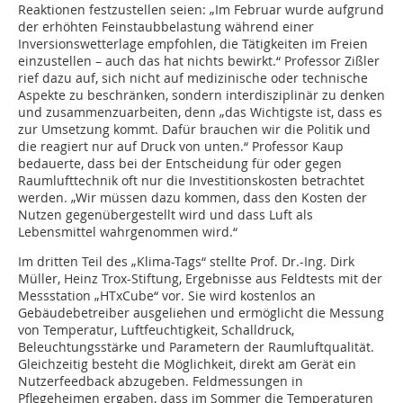
Reaktionen festzustellen seien: „Im Februar wurde aufgrund
der erhöhten Feinstaubbelastung während einer
Inversionswetterlage empfohlen, die Tätigkeiten im Freien
einzustellen – auch das hat nichts bewirkt.“ Professor Zißler
rief dazu auf, sich nicht auf medizinische oder technische
Aspekte zu beschränken, sondern interdisziplinär zu denken
und zusammenzuarbeiten, denn „das Wichtigste ist, dass es
zur Umsetzung kommt. Dafür brauchen wir die Politik und
die reagiert nur auf Druck von unten.“ Professor Kaup
bedauerte, dass bei der Entscheidung für oder gegen
Raumlufttechnik oft nur die Investitionskosten betrachtet
werden. „Wir müssen dazu kommen, dass den Kosten der
Nutzen gegenübergestellt wird und dass Luft als
Lebensmittel wahrgenommen wird.“
Im dritten Teil des „Klima-Tags“ stellte Prof. Dr.-Ing. Dirk
Müller, Heinz Trox-Stiftung, Ergebnisse aus Feldtests mit der
Messstation „HTxCube“ vor. Sie wird kostenlos an
Gebäudebetreiber ausgeliehen und ermöglicht die Messung
von Temperatur, Luftfeuchtigkeit, Schalldruck,
Beleuchtungsstärke und Parametern der Raumluftqualität.
Gleichzeitig besteht die Möglichkeit, direkt am Gerät ein
Nutzerfeedback abzugeben. Feldmessungen in
Pflegeheimen ergaben, dass im Sommer die Temperaturen