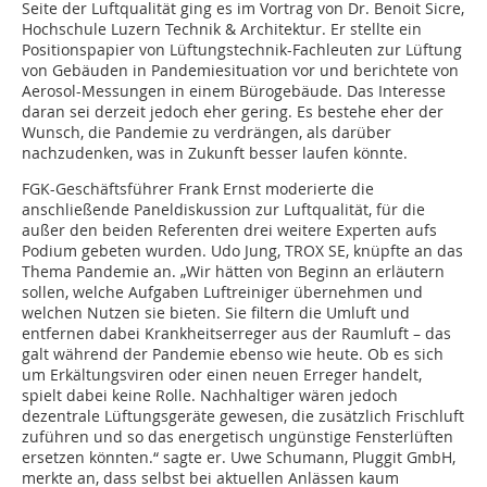
Seite der Luftqualität ging es im Vortrag von Dr. Benoit Sicre,
Hochschule Luzern Technik & Architektur. Er stellte ein
Positionspapier von Lüftungstechnik-Fachleuten zur Lüftung
von Gebäuden in Pandemiesituation vor und berichtete von
Aerosol-Messungen in einem Bürogebäude. Das Interesse
daran sei derzeit jedoch eher gering. Es bestehe eher der
Wunsch, die Pandemie zu verdrängen, als darüber
nachzudenken, was in Zukunft besser laufen könnte.
FGK-Geschäftsführer Frank Ernst moderierte die
anschließende Paneldiskussion zur Luftqualität, für die
außer den beiden Referenten drei weitere Experten aufs
Podium gebeten wurden. Udo Jung, TROX SE, knüpfte an das
Thema Pandemie an. „Wir hätten von Beginn an erläutern
sollen, welche Aufgaben Luftreiniger übernehmen und
welchen Nutzen sie bieten. Sie filtern die Umluft und
entfernen dabei Krankheitserreger aus der Raumluft – das
galt während der Pandemie ebenso wie heute. Ob es sich
um Erkältungsviren oder einen neuen Erreger handelt,
spielt dabei keine Rolle. Nachhaltiger wären jedoch
dezentrale Lüftungsgeräte gewesen, die zusätzlich Frischluft
zuführen und so das energetisch ungünstige Fensterlüften
ersetzen könnten.“ sagte er. Uwe Schumann, Pluggit GmbH,
merkte an, dass selbst bei aktuellen Anlässen kaum