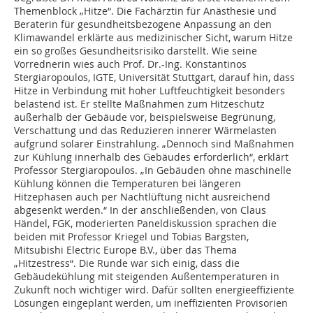
Themenblock „Hitze“. Die Fachärztin für Anästhesie und
Beraterin für gesundheitsbezogene Anpassung an den
Klimawandel erklärte aus medizinischer Sicht, warum Hitze
ein so großes Gesundheitsrisiko darstellt. Wie seine
Vorrednerin wies auch Prof. Dr.-Ing. Konstantinos
Stergiaropoulos, IGTE, Universität Stuttgart, darauf hin, dass
Hitze in Verbindung mit hoher Luftfeuchtigkeit besonders
belastend ist. Er stellte Maßnahmen zum Hitzeschutz
außerhalb der Gebäude vor, beispielsweise Begrünung,
Verschattung und das Reduzieren innerer Wärmelasten
aufgrund solarer Einstrahlung. „Dennoch sind Maßnahmen
zur Kühlung innerhalb des Gebäudes erforderlich“, erklärt
Professor Stergiaropoulos. „In Gebäuden ohne maschinelle
Kühlung können die Temperaturen bei längeren
Hitzephasen auch per Nachtlüftung nicht ausreichend
abgesenkt werden.“ In der anschließenden, von Claus
Händel, FGK, moderierten Paneldiskussion sprachen die
beiden mit Professor Kriegel und Tobias Bargsten,
Mitsubishi Electric Europe B.V., über das Thema
„Hitzestress“. Die Runde war sich einig, dass die
Gebäudekühlung mit steigenden Außentemperaturen in
Zukunft noch wichtiger wird. Dafür sollten energieeffiziente
Lösungen eingeplant werden, um ineffizienten Provisorien