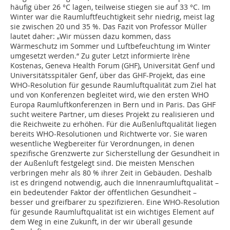
häufig über 26 °C lagen, teilweise stiegen sie auf 33 °C. Im
Winter war die Raumluftfeuchtigkeit sehr niedrig, meist lag
sie zwischen 20 und 35 %. Das Fazit von Professor Müller
lautet daher: „Wir müssen dazu kommen, dass
Wärmeschutz im Sommer und Luftbefeuchtung im Winter
umgesetzt werden.“ Zu guter Letzt informierte Irène
Kostenas, Geneva Health Forum (GHF), Universität Genf und
Universitätsspitäler Genf, über das GHF-Projekt, das eine
WHO-Resolution für gesunde Raumluftqualität zum Ziel hat
und von Konferenzen begleitet wird, wie den ersten WHO
Europa Raumluftkonferenzen in Bern und in Paris. Das GHF
sucht weitere Partner, um dieses Projekt zu realisieren und
die Reichweite zu erhöhen. Für die Außenluftqualität liegen
bereits WHO-Resolutionen und Richtwerte vor. Sie waren
wesentliche Wegbereiter für Verordnungen, in denen
spezifische Grenzwerte zur Sicherstellung der Gesundheit in
der Außenluft festgelegt sind. Die meisten Menschen
verbringen mehr als 80 % ihrer Zeit in Gebäuden. Deshalb
ist es dringend notwendig, auch die Innenraumluftqualität –
ein bedeutender Faktor der öffentlichen Gesundheit –
besser und greifbarer zu spezifizieren. Eine WHO-Resolution
für gesunde Raumluftqualität ist ein wichtiges Element auf
dem Weg in eine Zukunft, in der wir überall gesunde