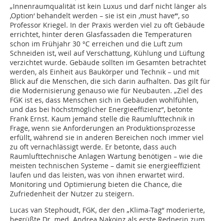
„Innenraumqualität ist kein Luxus und darf nicht länger als
‚Option‘ behandelt werden – sie ist ein ‚must have‘“, so
Professor Kriegel. In der Praxis werden viel zu oft Gebäude
errichtet, hinter deren Glasfassaden die Temperaturen
schon im Frühjahr 30 °C erreichen und die Luft zum
Schneiden ist, weil auf Verschattung, Kühlung und Lüftung
verzichtet wurde. Gebäude sollten im Gesamten betrachtet
werden, als Einheit aus Baukörper und Technik – und mit
Blick auf die Menschen, die sich darin aufhalten. Das gilt für
die Modernisierung genauso wie für Neubauten. „Ziel des
FGK ist es, dass Menschen sich in Gebäuden wohlfühlen,
und das bei höchstmöglicher Energieeffizienz“, betonte
Frank Ernst. Kaum jemand stelle die Raumlufttechnik in
Frage, wenn sie Anforderungen an Produktionsprozesse
erfüllt, während sie in anderen Bereichen noch immer viel
zu oft vernachlässigt werde. Er betonte, dass auch
Raumlufttechnische Anlagen Wartung benötigen – wie die
meisten technischen Systeme – damit sie energieeffizient
laufen und das leisten, was von ihnen erwartet wird.
Monitoring und Optimierung bieten die Chance, die
Zufriedenheit der Nutzer zu steigern.
Lucas van Stephoudt, FGK, der den „Klima-Tag“ moderierte,
begrüßte Dr. med. Andrea Nakoinz als erste Rednerin zum