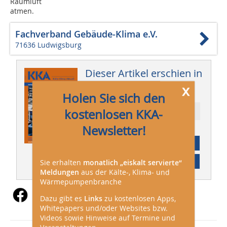
Raumluft
atmen.
Fachverband Gebäude-Klima e.V.
71636 Ludwigsburg
Dieser Artikel erschien in
x
KKA 06/2025
Holen Sie sich den
kostenlosen KKA-
Ressort: Branche
Newsletter!
Abonnement
Inhaltsverzeichnis
Sie erhalten
monatlich „eiskalt servierte“
Meldungen
aus der Kälte-, Klima- und
Wärmepumpenbranche
Dazu gibt es
Links
zu kostenlosen Apps,
Whitepapers und/oder Websites bzw.
Videos sowie Hinweise auf Termine und