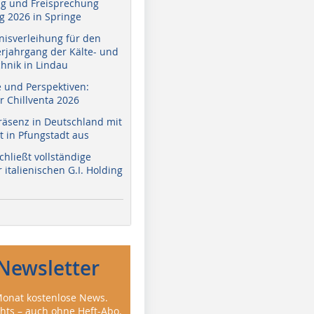
g und Freisprechung
 2026 in Springe
nisverleihung für den
erjahrgang der Kälte- und
hnik in Lindau
e und Perspektiven:
r Chillventa 2026
räsenz in Deutschland mit
 in Pfungstadt aus
hließt vollständige
italienischen G.I. Holding
Newsletter
onat kostenlose News.
ghts – auch ohne Heft-Abo.