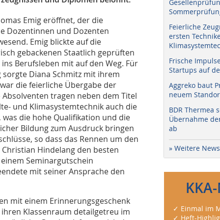
Gesellenprüfun
Sommerprüfung
homas Emig eröffnet, der die
Feierliche Zeug
die Dozentinnen und Dozenten
ersten Technik
esend. Emig blickte auf die
Klimasystemtec
isch gebackenen Staatlich geprüften
Frische Impuls
ins Berufsleben mit auf den Weg. Für
Startups auf de
 sorgte Diana Schmitz mit ihrem
ar die feierliche Übergabe der
Aggreko baut P
neuem Standort
 Absolventen tragen neben dem Titel
älte- und Klimasystemtechnik auch die
BDR Thermea sc
 was die hohe Qualifikation und die
Übernahme der 
licher Bildung zum Ausdruck bringen
ab
Abschlüsse, so dass das Rennen um den
» Weitere News
r Christian Hindelang den besten
d einem Seminargutschein
beendete mit seiner Ansprache den
KKA-
assen mit einem Erinnerungsgeschenk
✓ Einmal im M
r ihren Klassenraum detailgetreu im
✓ Heft-Highli