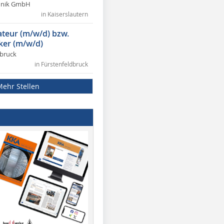
chnik GmbH
in Kaiserslautern
lateur (m/w/d) bzw.
ker (m/w/d)
dbruck
in Fürstenfeldbruck
Mehr Stellen