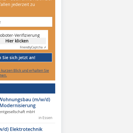
allen jederzeit zu
oboter-Verifizierung
Hier klicken
Friendly
Captcha ⇗
Sie sich jetzt an!
n kurzen Blick und erhalten Sie
nen.
r Wohnungsbau (m/w/d)
 Modernisierung
ntgesellschaft mbH
in Essen
w/d) Elektrotechnik