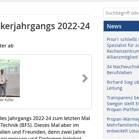
ker­jahrgangs 2022-24
News
Prior1 schließt 
ter ab
Spezialist für 
Rechenzentrum
Allianzmitglied
34 Nachwuchskr
Berufsleben
Richard Sieg ü
Leitung
Transparenz b
le Kälte-
Swegon stellt 
Propan-Portfoli
e des Jahrgangs 2022-24 zum letzten Mal
Propan-Wärme
Technik (BFS). Dieses Mal aber im
Mehrfamilienhä
entwickelt Lös
ilien und Freunden, denn zwei Jahre
rzeugnissen und Diplomen belohnt.