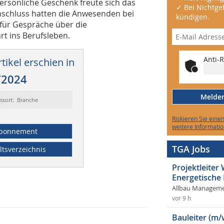
ersönliche Geschenk freute sich das
✓ Bei Nichtgef
schluss hatten die Anwesenden bei
kündigen.
 für Gespräche über die
t ins Berufsleben.
Anti-R
tikel erschien in
/2024
Melden 
ssort: Branche
Riskieren Sie eine
weitere Informatio
bonnement
TGA Jobs
ltsverzeichnis
Projektleite
Energetische
Allbau Manageme
vor 9 h
Bauleiter (m/