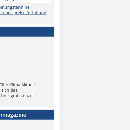
einungstermine,
 und -preise (print und
älte Klima Aktuell
 sich das
chnik gratis dazu!
chmagazine