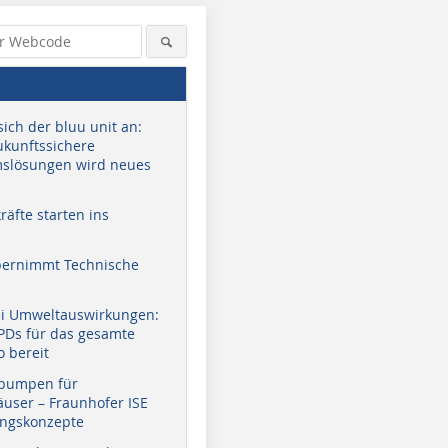
sich der bluu unit an:
zukunftssichere
slösungen wird neues
äfte starten ins
bernimmt Technische
ei Umweltauswirkungen:
EPDs für das gesamte
o bereit
pumpen für
user – Fraunhofer ISE
ungskonzepte