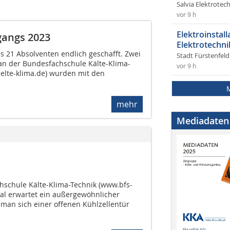
Salvia Elektrote
vor 9 h
Elektroinstal
gangs 2023
Elektrotechni
es 21 Absolventen endlich geschafft. Zwei
Stadt Fürstenfel
 an der Bundesfachschule Kälte-Klima-
vor 9 h
aelte-klima.de) wurden mit den
mehr
Mediadaten
schule Kälte-Klima-Technik (www.bfs-
tal erwartet ein außergewöhnlicher
t man sich einer offenen Kühlzellentür