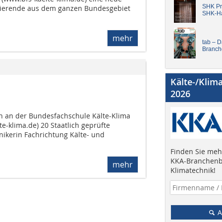
SHK Pro
udierende aus dem ganzen Bundesgebiet
SHK-H
mehr
tab – 
Branch
Kälte-/Klim
2026
en an der Bundesfachschule Kälte-Klima
te-klima.de) 20 Staatlich geprüfte
nikerin Fachrichtung Kälte- und
Finden Sie mehr
KKA-Branchenb
mehr
Klimatechnik!
A