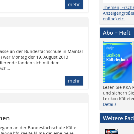
mehr
Themen, Ersch
Anzeigengrößen
online) etc.
Abo + Heft
lasse an der Bundesfachschule in Maintal
e) war Montag der 19. August 2013
dierende fanden sich mit dem
ch...
mehr
Lesen Sie KKA K
und sichern Sie
Lexikon Kältete
Details
nnen
Weitere Fa
egann an der Bundesfachschule Kälte-
 (www.bfs-kaelte-klima.de) eine neue