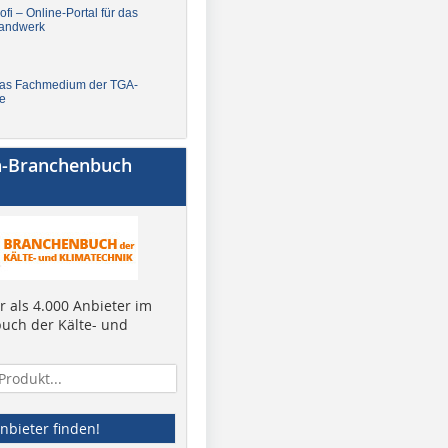
fi – Online-Portal für das
andwerk
Das Fachmedium der TGA-
e
a-Branchenbuch
 als 4.000 Anbieter im
uch der Kälte- und
nbieter finden!