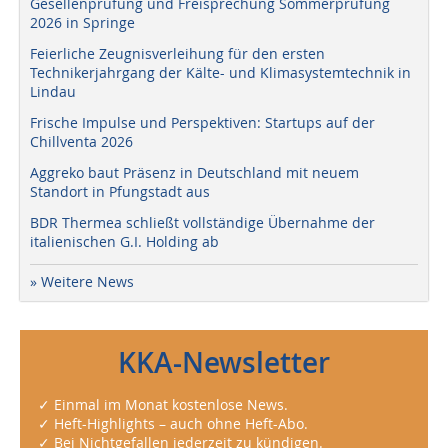
Gesellenprüfung und Freisprechung Sommerprüfung
2026 in Springe
Feierliche Zeugnisverleihung für den ersten
Technikerjahrgang der Kälte- und Klimasystemtechnik in
Lindau
Frische Impulse und Perspektiven: Startups auf der
Chillventa 2026
Aggreko baut Präsenz in Deutschland mit neuem
Standort in Pfungstadt aus
BDR Thermea schließt vollständige Übernahme der
italienischen G.I. Holding ab
» Weitere News
KKA-Newsletter
✓ Einmal im Monat kostenlose News.
✓ Heft-Highlights – auch ohne Heft-Abo.
✓ Bei Nichtgefallen jederzeit zu kündigen.