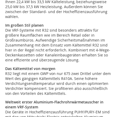
Ihnen 22,4 kW bis 33,5 kW Kälteleistung, beziehungsweise
25,0 kW bis 37,5 kW Heizleistung. Außerdem können Sie
zwischen der Standard- und der Hocheffizienzausführung
wählen.
Im großen Stil planen
Die VRF-Systeme mit R32 sind besonders attraktiv für
größere Raumflächen wie im Bereich Retail oder in
Großraumbüros. Aufwendige Sicherheitsmaßnahmen im
Zusammenhang mit dem Einsatz vom Kältemittel R32 sind
hier in der Regel nicht erforderlich. Kombiniert mit 4-Wege-
Deckenkassetten oder Kanaleinbaugeräten erhalten Sie so
eine effiziente und überzeugende Lösung.
Das Kältemittel von morgen
R32 liegt mit einem GWP von nur 675 zwei Drittel unter dem
Wert des gängigen Kältemittels R410A. Seine höhere
Verdichtungsendtemperatur wird durch einen optimierten
Verdichter kompensiert. Sie profitieren also ausschließlich
von den Vorteilen des Kältemittels.
Weltweit erster Aluminium-Flachrohrwärmetauscher in
einem VRF-System
Die Geräte in Hocheffizienzausführung PUHY/PURY-EM sind
mit den von Mitsubishi Electric entwickelten Aluminium-