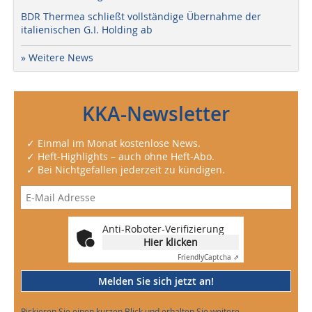
BDR Thermea schließt vollständige Übernahme der
italienischen G.I. Holding ab
» Weitere News
KKA-Newsletter
✓ Einmal im Monat kostenlose News.
✓ Heft-Highlights – auch ohne Heft-Abo.
✓ Bei Nichtgefallen jederzeit zu kündigen.
Anti-Roboter-Verifizierung
Hier klicken
Friendly
Captcha ⇗
Melden Sie sich jetzt an!
Riskieren Sie einen kurzen Blick und erhalten Sie weitere