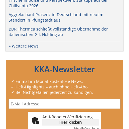
Frische Impulse und Perspektiven: Startups auf der
Chillventa 2026
Aggreko baut Präsenz in Deutschland mit neuem
Standort in Pfungstadt aus
BDR Thermea schließt vollständige Übernahme der
italienischen G.I. Holding ab
» Weitere News
KKA-Newsletter
✓ Einmal im Monat kostenlose News.
✓ Heft-Highlights – auch ohne Heft-Abo.
✓ Bei Nichtgefallen jederzeit zu kündigen.
Anti-Roboter-Verifizierung
Hier klicken
Friendly
Captcha ⇗