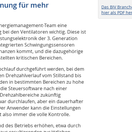
nung für mehr
Das BIV Branc
hier als PDF he
m Energiemanagement-Team eine
ei den Ventilatoren wichtig. Diese ist
istungselektronik der 3. Generation
ntegrierten Schwingungssensoren
onanzen kommt, und die dazugehörige
tellten kritischen Bereichen.
ochlauf durchgeführt werden, bei dem
n Drehzahlverlauf vom Stillstand bis
erden in bestimmten Bereichen zu hohe
 die Steuersoftware nach einer
 Drehzahlbereiche zukünftig
war durchlaufen, aber ein dauerhafter
Der Anwender kann die Einstellungen
 also immer die volle Kontrolle.
nd des Betriebs erhöhen, etwa durch
us resultierenden zusätzlichen