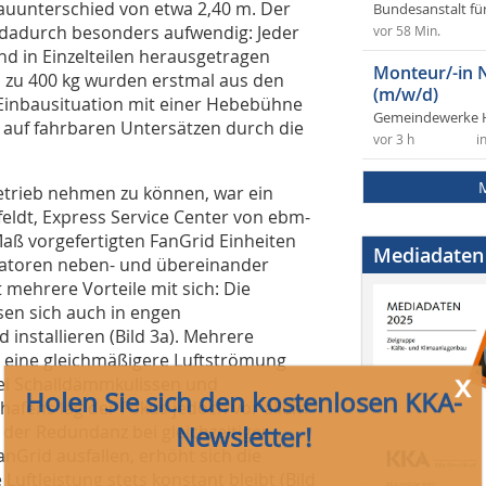
eauunterschied von etwa 2,40 m. Der
Bundesanstalt fü
h dadurch besonders aufwendig: Jeder
vor 58 Min.
und in Einzelteilen herausgetragen
Monteur/-in 
s zu 400 kg wurden erstmal aus den
(m/w/d)
inbausituation mit einer Hebebühne
Gemeindewerke 
auf fahrbaren Untersätzen durch die
x
vor 3 h
i
Holen Sie sich den kostenlosen KKA-
Newsletter!
Betrieb nehmen zu können, war ein
nfeldt, Express Service Center von ebm-
Maß vorgefertigten FanGrid Einheiten
Mediadaten
latoren neben- und übereinander
Sie erhalten
monatlich „eiskalt servierte“ Meldungen
 mehrere Vorteile mit sich: Die
aus der Kälte-, Klima- und Wärmepumpenbranche
sen sich auch in engen
Dazu gibt es
Links
zu kostenlosen Apps, Whitepapers
installieren (Bild 3a). Mehrere
und/oder Websites bzw. Videos sowie Hinweise auf
r eine gleichmäßigere Luftströmung
Termine und Veranstaltungen
ei Schalldämmkulissen und
afens lag der Fokus jedoch vor allem
Last but not least stellen wir Ihnen interessante Artikel
 der Redundanz bei gleichzeitiger
der aktuellen Ausgabe der
KKA – Kälte Klima Aktuell
anGrid ausfallen, erhöht sich die
vor.
uftleistung stets konstant bleibt (Bild