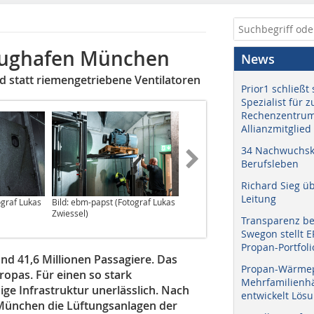
Flughafen München
News
id statt riemengetriebene Ventilatoren
Prior1 schließt 
Spezialist für 
Rechenzentrum
Allianzmitglied
34 Nachwuchskr
Berufsleben
Richard Sieg ü
Leitung
ograf Lukas
Bild: ebm-papst (Fotograf Lukas
Bild: ebm-papst (Fotograf Lukas
Zwiessel)
Zwiessel)
Transparenz b
Swegon stellt 
Propan-Portfoli
d 41,6 Millionen Passagiere. Das
Propan-Wärme
opas. Für einen so stark
Mehrfamilienhä
ige Infrastruktur unerlässlich. Nach
entwickelt Lös
 München die Lüftungsanlagen der