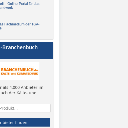
fi – Online-Portal für das
andwerk
Das Fachmedium der TGA-
e
a-Branchenbuch
 als 4.000 Anbieter im
uch der Kälte- und
nbieter finden!