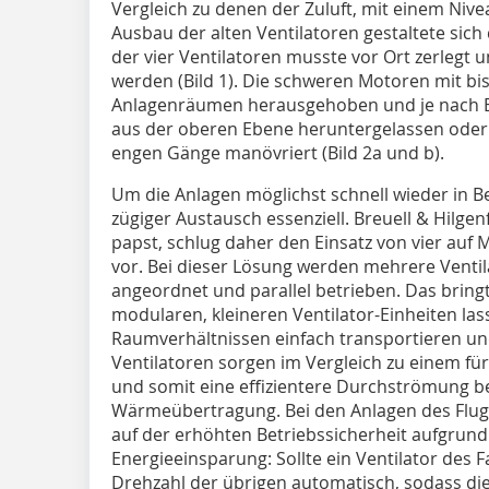
Vergleich zu denen der Zuluft, mit einem ­Niv
Ausbau der alten Ventilatoren gestaltete sic
der vier Ventilatoren musste vor Ort zerlegt 
werden (Bild 1). Die schweren Motoren mit bi
Anlagenräumen herausgehoben und je nach E
aus der oberen Ebene heruntergelassen oder 
engen Gänge manövriert (Bild 2a und b).
Um die Anlagen möglichst schnell wieder in 
zügiger Austausch essenziell. Breuell & Hilge
papst, schlug daher den Einsatz von vier auf 
vor. Bei dieser Lösung werden mehrere Venti
angeordnet und parallel betrieben. Das bringt
modularen, kleineren Ventilator-Einheiten las
Raumverhältnissen einfach transportieren und 
Ventilatoren sorgen im Vergleich zu einem fü
und somit eine effizientere Durchströmung b
Wärmeübertragung. Bei den Anlagen des Flugh
auf der erhöhten Betriebssicherheit aufgrund
Energieeinsparung: Sollte ein Ventilator des F
Drehzahl der übrigen automatisch, sodass die L