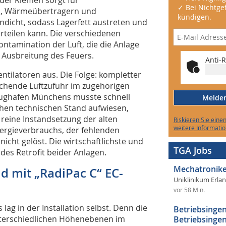
✓ Bei Nichtgef
n, Wärmeübertragern und
kündigen.
undicht, sodass Lagerfett austreten und
erteilen kann. Die verschiedenen
ntamination der Luft, die die Anlage
e Ausbreitung des Feuers.
Anti-R
entilatoren aus. Die Folge: kompletter
ichende Luftzufuhr im zugehörigen
ughafen Münchens musste schnell
Melden 
chen technischen Stand aufwiesen,
 reine Instandsetzung der alten
Riskieren Sie eine
weitere Informatio
ergieverbrauchs, der fehlenden
nicht gelöst. Die wirtschaftlichste und
TGA Jobs
es Retrofit beider Anlagen.
Mechatronike
d mit „RadiPac C“ EC-
Uniklinikum Erla
vor 58 Min.
ag in der Installation selbst. Denn die
Betriebsingen
 unterschiedlichen Höhenebenen im
Betriebsingen