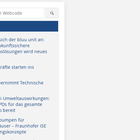
sich der bluu unit an:
zukunftssichere
slösungen wird neues
äfte starten ins
bernimmt Technische
Bild: ebm-papst (Fotograf Lukas
Bild: ebm-papst (Fotograf Lukas
Bild: ebm-
Zwiessel)
Zwiessel)
Zwiessel)
ei Umweltauswirkungen:
EPDs für das gesamte
o bereit
pumpen für
user – Fraunhofer ISE
ungskonzepte