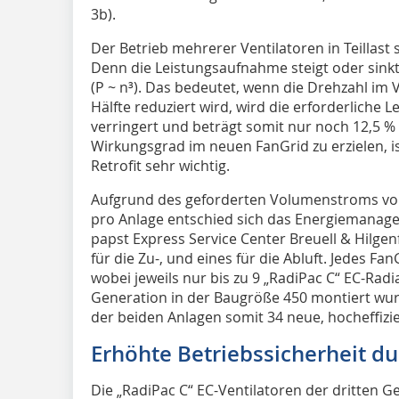
3b).
Der Betrieb mehrerer Ventilatoren in Teillast
Denn die Leistungsaufnahme steigt oder sinkt 
(P ~ n³). Das bedeutet, wenn die Drehzahl im
Hälfte reduziert wird, wird die erforderliche
verringert und beträgt somit nur noch 12,5 
Wirkungsgrad im neuen FanGrid zu erzielen, 
Retrofit sehr wichtig.
Aufgrund des geforderten Volumenstroms von
pro Anlage entschied sich das Energieman
papst Express Service Center Breuell & Hilgenf
für die Zu-, und eines für die Abluft. Jedes Fan
wobei jeweils nur bis zu 9 „RadiPac C“ EC-Rad
Generation in der Baugröße 450 montiert wur
der beiden Anlagen somit 34 neue, hocheffizie
Erhöhte Betriebssicherheit d
Die „RadiPac C“ EC-Ventilatoren der dritten G