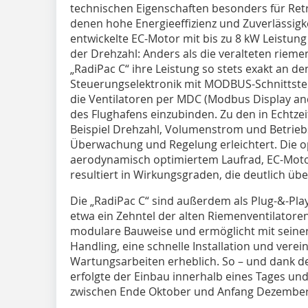
technischen Eigenschaften besonders für Retr
denen hohe Energieeffizienz und Zuverlässigkei
entwickelte EC-Motor mit bis zu 8 kW Leistun
der Drehzahl: Anders als die veralteten riem
„RadiPac C“ ihre Leistung so stets exakt an d
Steuerungselektronik mit MODBUS-Schnittstelle
die Ventilatoren per MDC (Modbus Display an
des Flughafens einzubinden. Zu den in Echtz
Beispiel Drehzahl, Volumenstrom und Betrieb
Überwachung und Regelung erleichtert. Die 
aerodynamisch optimiertem Laufrad, EC-Moto
resultiert in Wirkungsgraden, die deutlich über 
Die „RadiPac C“ sind außerdem als Plug-&-Pla
etwa ein Zehntel der alten Riemenventilatore
modulare Bauweise und ermöglicht mit seiner
Handling, eine schnelle Installation und vere
Wartungsarbeiten erheblich. So – und dank der
erfolgte der Einbau innerhalb eines Tages un
zwischen Ende Oktober und Anfang Dezember