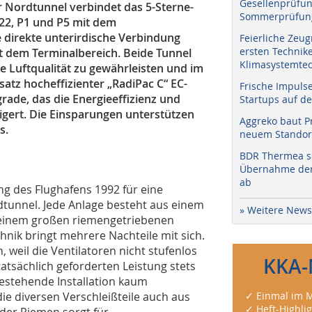
Gesellenprüfun
 Nordtunnel verbindet das 5-Sterne-
Sommerprüfung
P22, P1 und P5 mit dem
e direkte unterirdische Verbindung
Feierliche Zeug
ersten Technik
t dem Terminalbereich. Beide Tunnel
Klimasystemtec
e Luftqualität zu gewährleisten und im
atz hocheffizienter „RadiPac C“ EC-
Frische Impuls
grade, das die Energieeffizienz und
Startups auf de
eigert. Die Einsparungen unterstützen
Aggreko baut P
s.
neuem Standort
BDR Thermea sc
Übernahme der 
ab
ng des Flughafens 1992 für eine
dtunnel. Jede Anlage besteht aus einem
» Weitere News
t einem großen riemengetriebenen
chnik bringt mehrere Nachteile mit sich.
 weil die Ventilatoren nicht stufenlos
KKA-
atsächlich geforderten Leistung stets
bestehende Installation kaum
die diversen Verschleißteile auch aus
✓ Einmal im M
✓ Heft-Highli
 der Riemen sorgt für