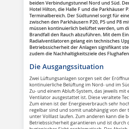
beiden Verbindungstunnel Nord und Süd. Der
Hotel Hilton, die Halle F und die Parkhäuser 
Terminalbereich. Der Südtunnel sorgt für ein
zwischen den Parkhäusern P20, P5 und P8 mi
müssen kontinuierlich belüftet werden, um di
Brandfall den Rauch abzuführen. Mit dem Eins
Radialventilatoren gelang ein technisches ­Up
Betriebssicherheit der Anlagen signifikant st
zudem die Nachhaltigkeitsziele des Flughafen
Die Ausgangssituation
Zwei Lüftungsanlagen sorgen seit der Eröffnu
kontinuierliche Belüftung im Nord- und im Sü
Zu- und einem Abluft-System, das jeweils mi
Ventilator ausgestattet ist. Diese veraltete Te
Zum einen ist der Energieverbrauch sehr hoch,
regelbar sind und somit unabhängig von der t
unter Volllast laufen. Zum anderen kann die 
Betriebssicherheit garantieren und ist durch 
hygienischer Sicht problematisch. Der Abrieb