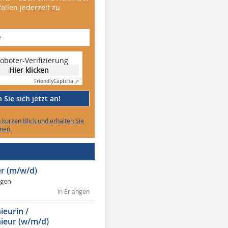
allen jederzeit zu
oboter-Verifizierung
Hier klicken
Friendly
Captcha ⇗
Sie sich jetzt an!
n kurzen Blick und erhalten Sie
nen.
r (m/w/d)
ngen
in Erlangen
ieurin /
ieur (w/m/d)