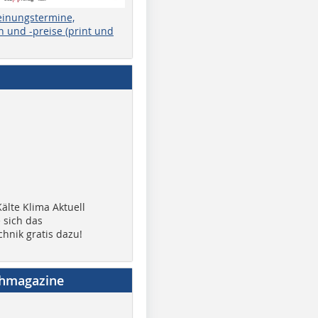
einungstermine,
 und -preise (print und
älte Klima Aktuell
 sich das
chnik gratis dazu!
chmagazine