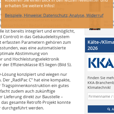
ofits von lufttechnischen Anlagen, bei
SHK Pro
SHK-H
t gefordert sind (Bild 4). Der neu
g ermöglicht eine stufenlose Regelung
engetriebenen Ventilatoren können die
tab – 
en tatsächlichen Bedarf anpassen. Die
Branch
 ist bereits integriert und ermöglicht,
d Control) in das Gebäudeleitsystem
Kälte-/Klim
eit erfassten Parametern gehören zum
sstunden, was eine automatisierte
2026
optimale Abstimmung von
r und Hochleistungselektronik
der Effizienzklasse IE5 liegen (Bild 5).
y-Lösung konzipiert und wiegen nur
Finden Sie mehr
n. Der „RadiPac C“ hat eine kompakte,
KKA-Branchenb
 Tragspinnenkonstruktion ein gutes
Klimatechnik!
infacht zudem auch zukünftige
 Lieferung direkt zur Baustelle –
d das gesamte Retrofit-Projekt konnte
 durchgeführt werden.
A