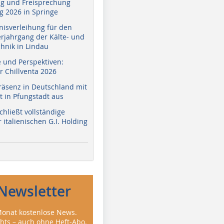
g und Freisprechung
 2026 in Springe
nisverleihung für den
erjahrgang der Kälte- und
hnik in Lindau
e und Perspektiven:
r Chillventa 2026
räsenz in Deutschland mit
 in Pfungstadt aus
hließt vollständige
italienischen G.I. Holding
Newsletter
onat kostenlose News.
ghts – auch ohne Heft-Abo.