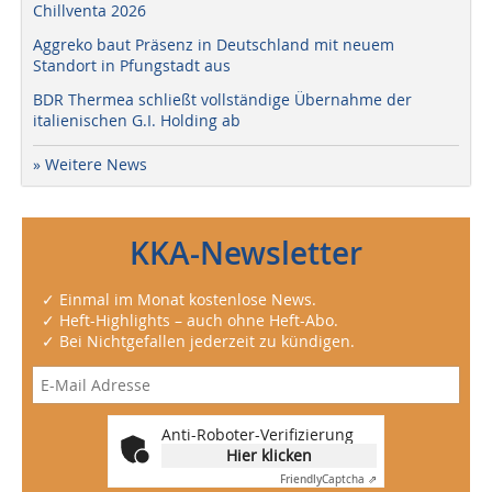
Chillventa 2026
Aggreko baut Präsenz in Deutschland mit neuem
Standort in Pfungstadt aus
BDR Thermea schließt vollständige Übernahme der
italienischen G.I. Holding ab
» Weitere News
KKA-Newsletter
✓ Einmal im Monat kostenlose News.
✓ Heft-Highlights – auch ohne Heft-Abo.
✓ Bei Nichtgefallen jederzeit zu kündigen.
Anti-Roboter-Verifizierung
Hier klicken
Friendly
Captcha ⇗