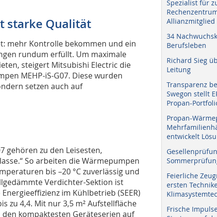
Spezialist für 
Rechenzentrum
 starke Qualität
Allianzmitglied
34 Nachwuchskr
et: mehr Kontrolle bekommen und ein
Berufsleben
ungen rundum erfüllt. Um maximale
Richard Sieg ü
en, steigert Mitsubishi Electric die
Leitung
umpen MEHP-iS-G07. Diese wurden
Transparenz b
sondern setzen auch auf
Swegon stellt 
Propan-Portfoli
Propan-Wärme
Mehrfamilienhä
entwickelt Lös
07 gehören zu den Leisesten,
Gesellenprüfun
Klasse.“ So arbeiten die Wärmepumpen
Sommerprüfung
peraturen bis –20 °C zuverlässig und
Feierliche Zeug
hallgedämmte Verdichter-Sektion ist
ersten Technik
 Energieeffizienz im Kühlbetrieb (SEER)
Klimasystemtec
s zu 4,4. Mit nur 3,5 m² Aufstellfläche
Frische Impuls
zu den kompaktesten Geräteserien auf