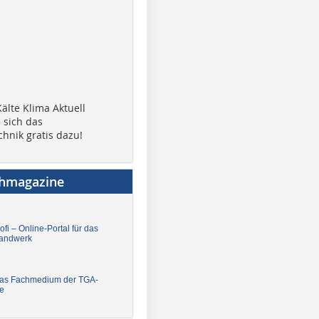
älte Klima Aktuell
 sich das
chnik gratis dazu!
chmagazine
fi – Online-Portal für das
andwerk
Das Fachmedium der TGA-
e