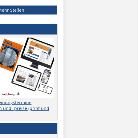
Mehr Stellen
einungstermine,
 und -preise (print und