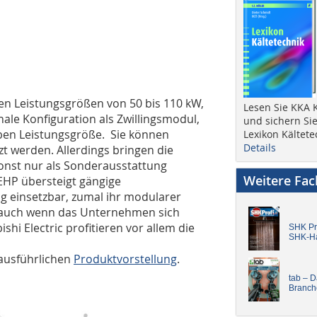
n Leistungsgrößen von 50 bis 110 kW,
Lesen Sie KKA K
nale Konfiguration als Zwillingsmodul,
und sichern Sie
ben Leistungsgröße. Sie können
Lexikon Kältete
Details
t werden. Allerdings bringen die
sonst nur als Sonderausstattung
Weitere Fa
MEHP übersteigt gängige
ig einsetzbar, zumal ihr modularer
 auch wenn das Unternehmen sich
ishi Electric profitieren vor allem die
SHK Pro
SHK-H
ausführlichen
Produktvorstellung
.
tab – 
Branch