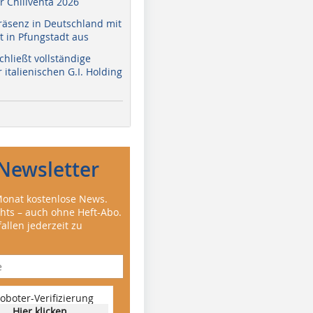
r Chillventa 2026
räsenz in Deutschland mit
 in Pfungstadt aus
hließt vollständige
italienischen G.I. Holding
Newsletter
onat kostenlose News.
ghts – auch ohne Heft-Abo.
allen jederzeit zu
oboter-Verifizierung
Hier klicken