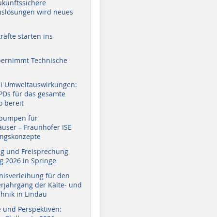
zukunftssichere
slösungen wird neues
äfte starten ins
bernimmt Technische
ei Umweltauswirkungen:
EPDs für das gesamte
o bereit
pumpen für
user – Fraunhofer ISE
ungskonzepte
g und Freisprechung
 2026 in Springe
nisverleihung für den
erjahrgang der Kälte- und
hnik in Lindau
e und Perspektiven: