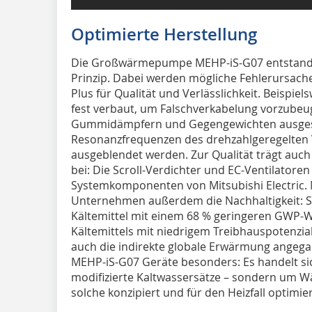
Optimierte Herstellung
Die Großwärmepumpe MEHP-iS-G07 entstand 
Prinzip. Dabei werden mögliche Fehlerursachen
Plus für Qualität und Verlässlichkeit. Beispi
fest verbaut, um Falschverkabelung vorzubeu
Gummidämpfern und Gegengewichten ausgesta
Resonanzfrequenzen des drehzahlgeregelten 
ausgeblendet werden. Zur Qualität trägt au
bei: Die Scroll-Verdichter und EC-Ventilatore
Systemkomponenten von Mitsubishi Electric. 
Unternehmen außerdem die Nachhaltigkeit: S
Kältemittel mit einem 68 % geringeren GWP-We
Kältemittels mit niedrigem Treibhauspotenzial
auch die indirekte globale Erwärmung angeg
MEHP-iS-G07 Geräte besonders: Es handelt si
modifizierte Kaltwassersätze – sondern um 
solche konzipiert und für den Heizfall optimie