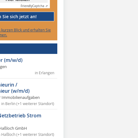
Friendly
Captcha ⇗
Sie sich jetzt an!
n kurzen Blick und erhalten Sie
nen.
r (m/w/d)
ngen
in Erlangen
ieurin /
ieur (w/m/d)
r Immobilienaufgaben
in Berlin (+1 weiterer Standort)
Netzbetrieb Strom
Haßloch GmbH
n Haßloch (+1 weiterer Standort)