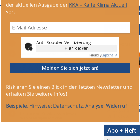
der aktuellen Ausgabe der
KKA – Kälte Klima Aktuell
l.
vor.
Mediadaten
Anti-Roboter-Verifizierung
Hier klicken
Friendly
Captcha ⇗
Melden Sie sich jetzt an!
Riskieren Sie einen Blick in den letzten Newsletter und
erhalten Sie weitere Infos!
Beispiele, Hinweise: Datenschutz, Analyse, Widerruf
Themen, Ersch
Anzeigengrößen
online) etc.
Abo + Heft