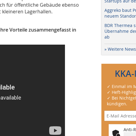
Startups auf de
h für öffentliche Gebäude ebenso
Aggreko baut P
 kleineren Lagerhallen.
neuem Standort
BDR Thermea sc
ihre Vorteile zusammengefasst in
Übernahme der 
ab
» Weitere News
KKA-
✓ Einmal im M
✓ Heft-Highli
✓ Bei Nichtgef
kündigen.
Anti-R