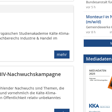
Bundesanstalt fü
vor 5 h
Monteur/-in 
(m/w/d)
Gemeindewerke 
vor 8 h
i
ropäischen Studienakademie Kälte-Klima-
chbereichs Industrie & Handel im
mehr
Mediadaten
n BIV-Nachwuchskampagne
ehlender Nachwuchs sind Themen, die
 und vornehmlich die Kälte-Klima-
en Öffentlichkeit relativ unbekanntes