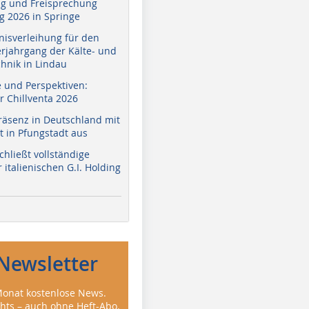
g und Freisprechung
 2026 in Springe
nisverleihung für den
erjahrgang der Kälte- und
hnik in Lindau
e und Perspektiven:
r Chillventa 2026
räsenz in Deutschland mit
 in Pfungstadt aus
hließt vollständige
italienischen G.I. Holding
Newsletter
onat kostenlose News.
ghts – auch ohne Heft-Abo.