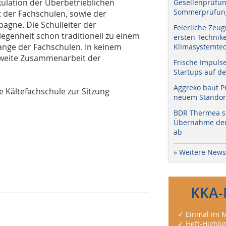
lation der Überbetrieblichen
Gesellenprüfun
Sommerprüfung
der Fachschulen, sowie der
gne. Die Schulleiter der
Feierliche Zeug
egenheit schon traditionell zu einem
ersten Technik
ange der Fachschulen. In keinem
Klimasystemtec
sweite Zusammenarbeit der
Frische Impuls
Startups auf de
Aggreko baut P
e Kältefachschule zur Sitzung
neuem Standort
BDR Thermea sc
Übernahme der 
ab
» Weitere News
KKA-
✓ Einmal im M
✓ Heft-Highli