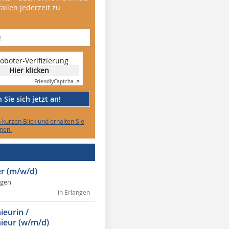
allen jederzeit zu
oboter-Verifizierung
Hier klicken
Friendly
Captcha ⇗
Sie sich jetzt an!
n kurzen Blick und erhalten Sie
nen.
r (m/w/d)
ngen
in Erlangen
ieurin /
ieur (w/m/d)