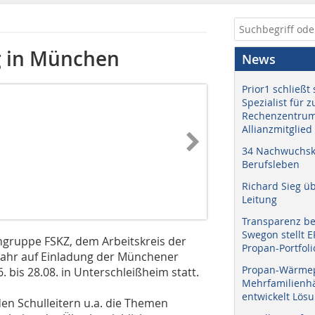
g in München
News
Prior1 schließt 
Spezialist für 
Rechenzentrum
Allianzmitglied
34 Nachwuchskr
Berufsleben
Richard Sieg ü
Leitung
Transparenz b
Swegon stellt 
hgruppe FSKZ, dem Arbeitskreis der
Propan-Portfoli
Jahr auf Einladung der Münchener
Propan-Wärme
 bis 28.08. in Unterschleißheim statt.
Mehrfamilienhä
entwickelt Lös
en Schulleitern u.a. die Themen