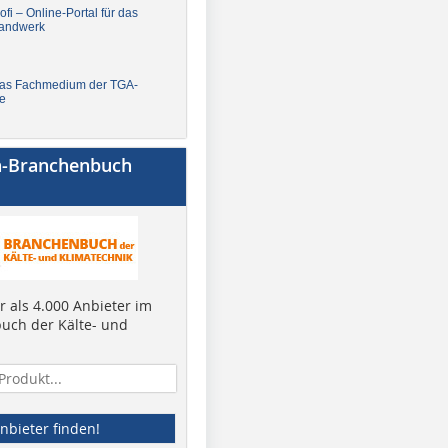
fi – Online-Portal für das
andwerk
Das Fachmedium der TGA-
e
a-Branchenbuch
 als 4.000 Anbieter im
uch der Kälte- und
nbieter finden!