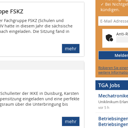
✓ Bei Nichtgef
kündigen.
ppe FSKZ
der Fachgruppe FSKZ (Schulen und
V hatte in diesem Jahr die sächsische
ach eingeladen. Die Sitzung fand in
Anti-R
mehr
Melden 
Riskieren Sie eine
weitere Informatio
TGA Jobs
 Schulleiter der IKKE in Duisburg, Karsten
Mechatronike
pensitzung eingeladen und eine perfekte
Uniklinikum Erla
gsraum über die Unterbringung bis
vor 5 h
Betriebsingen
mehr
Betriebsingen