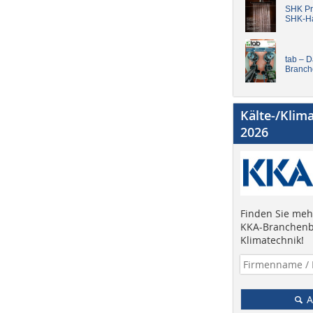
SHK Pro
SHK-H
tab – 
Branch
Kälte-/Klim
2026
Finden Sie mehr
KKA-Branchenb
Klimatechnik!
A