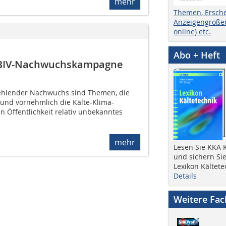
mehr
Themen, Ersch
Anzeigengrößen
online) etc.
Abo + Heft
n BIV-Nachwuchs­kampagne
ehlender Nachwuchs sind Themen, die
 und vornehmlich die Kälte-Klima-
en Öffentlichkeit relativ unbekanntes
mehr
Lesen Sie KKA K
und sichern Sie
Lexikon Kältete
Details
Weitere Fa