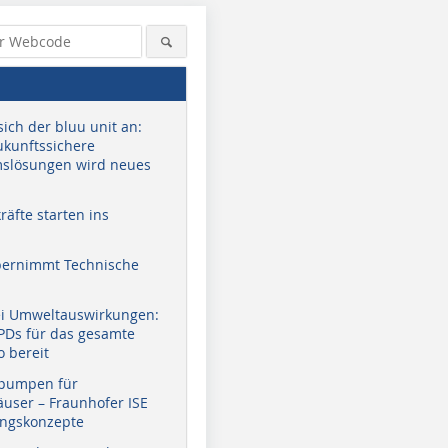
sich der bluu unit an:
zukunftssichere
slösungen wird neues
äfte starten ins
bernimmt Technische
ei Umweltauswirkungen:
EPDs für das gesamte
o bereit
pumpen für
user – Fraunhofer ISE
ungskonzepte