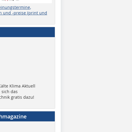
einungstermine,
 und -preise (print und
älte Klima Aktuell
 sich das
chnik gratis dazu!
chmagazine