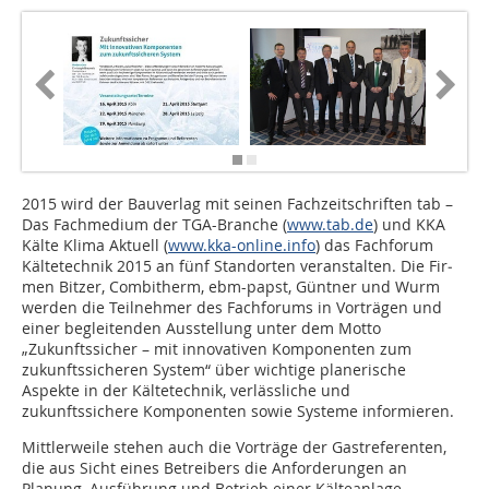
2015 wird der Bauverlag mit sei­nen Fachzeitschriften tab –
Das Fachmedium der TGA-Branche (
www.tab.de
) und KKA
Kälte Klima Aktuell (
www.kka-online.info
) das Fachforum
Kältetechnik 2015 an fünf Stand­orten veranstalten. Die Fir­
men Bitzer, Combitherm, ebm-papst, Güntner und Wurm
werden die Teilnehmer des Fachforums in Vorträgen und
einer begleiten­den Ausstellung unter dem Motto
„Zukunftssicher – mit innovativen Komponenten zum
zukunftssicheren System“ über wichtige planerische
Aspekte in der Kältetechnik, verlässliche und
zukunftssichere Komponenten sowie Systeme informieren.
Mittlerweile stehen auch die Vorträge der Gastreferenten,
die aus Sicht eines Betreibers die Anforderungen an
Planung, Ausführung und Betrieb einer Kälteanlage