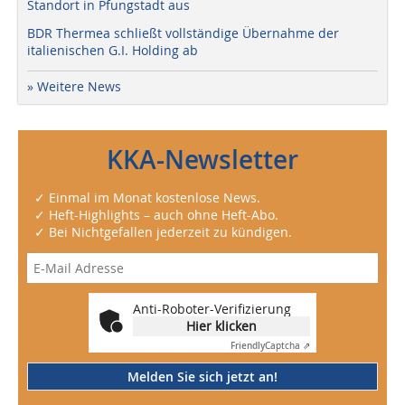
Standort in Pfungstadt aus
BDR Thermea schließt vollständige Übernahme der
italienischen G.I. Holding ab
» Weitere News
KKA-Newsletter
✓ Einmal im Monat kostenlose News.
✓ Heft-Highlights – auch ohne Heft-Abo.
✓ Bei Nichtgefallen jederzeit zu kündigen.
Anti-Roboter-Verifizierung
Hier klicken
Friendly
Captcha ⇗
Melden Sie sich jetzt an!